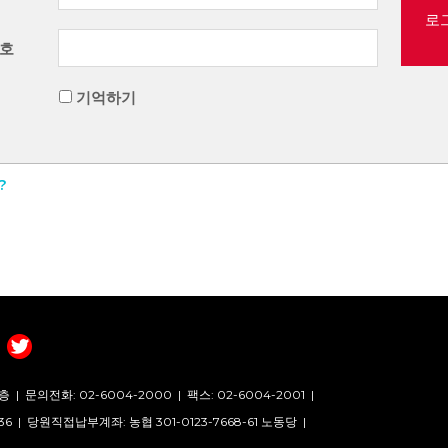
로
호
기억하기
?
층 |
문의전화: 02-6004-2000
|
팩스: 02-6004-2001
|
36 |
당원직접납부계좌: 농협 301-0123-7668-61 노동당 |