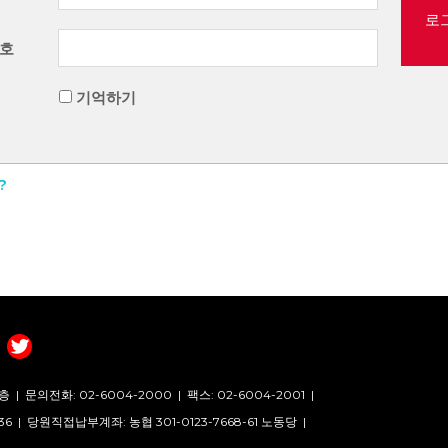
로
호
기억하기
?
층 |
문의전화: 02-6004-2000
|
팩스: 02-6004-2001
|
36 |
당원직접납부계좌: 농협 301-0123-7668-61 노동당 |