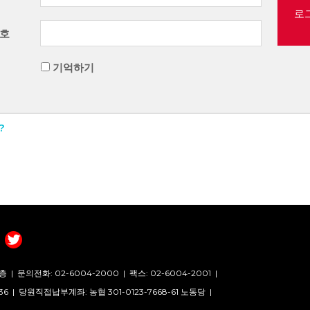
로
호
기억하기
?
층 |
문의전화: 02-6004-2000
|
팩스: 02-6004-2001
|
36 |
당원직접납부계좌: 농협 301-0123-7668-61 노동당 |