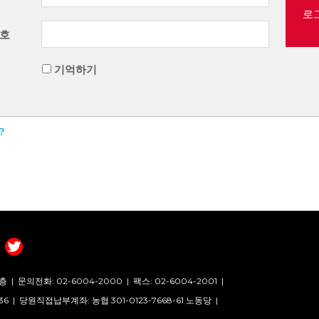
로
호
기억하기
?
층 |
문의전화: 02-6004-2000
|
팩스: 02-6004-2001
|
36 |
당원직접납부계좌: 농협 301-0123-7668-61 노동당 |