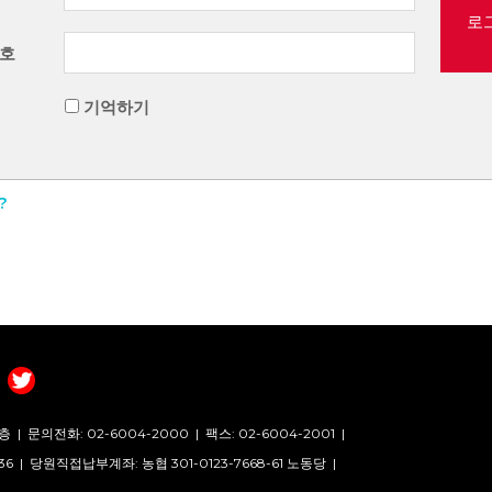
로
호
기억하기
?
층 |
문의전화: 02-6004-2000
|
팩스: 02-6004-2001
|
36 |
당원직접납부계좌: 농협 301-0123-7668-61 노동당 |