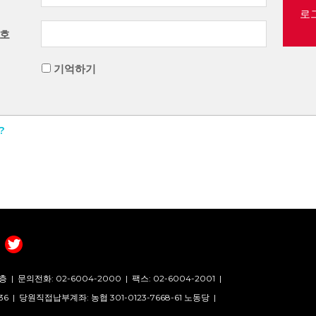
로
호
기억하기
?
층 |
문의전화: 02-6004-2000
|
팩스: 02-6004-2001
|
36 |
당원직접납부계좌: 농협 301-0123-7668-61 노동당 |