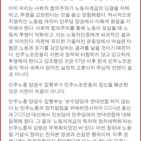
이미 우리는 사회적 합의주의가 노동자계급의 단결을 저해
하고, 투쟁을 교란한다는 것을 몸소 경험해왔다. 역사적으로
치명적인 노동법 개악이 민주당 정권에서 이뤄져 왔음을 기
억해야 한다. 사회적 합의주의를 통해 노동이 포섭될 때 노
동의 투쟁이 약화되고, 이는 노동자민중에게 파괴적인 결과
로 이어진다. 자본에 유리한 기울어진 운동장에서 어설픈 타
협은 노동권 포기를 강요당하는 결과를 낳을 것이기 때문이
다. 민주노조운동이 자본과 정부와 타협하지 않고 강고하게
투쟁해야 한다고 강조했던 것은 87년 이후 한국 민주노조운
동의 역사 속에서 얻어진 실천적 교훈이지 추상적 언명이 결
코 아니다.
민주노총 양경수 집행부가 민주노조운동의 정신을 훼손한
것은 이번이 처음이 아니다.
민주노총 양경수 집행부는 ‘보수양당과 연대연합 하지 않는
다’는 민주노총의 정치방침을 위배하면서까지 2024년 총선
과 2025년 대선에서 진보당의 민주당과의 연대연합에 대해
침묵해 왔다. 그 결과 ‘노동자계급의 독자적 정치세력화’라는
민주노총의 강령은 무력화되었던 바 있다. 이번 청와대 노동
절 기념식 참여는 친자본 정권과 손잡은 행위이며, 이후 경
제사회노동위원회까지 참여한다면 이는 또 하나의 민주노