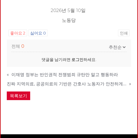
2026년 5월 10일
노동당
좋아요
2
싫어요
0
인쇄
전체
0
댓글을 남기려면
로그인
하세요.
«
이재명 정부는 반인권적 전쟁범죄 규탄만 말고 행동하라
진짜 지역의료, 공공의료의 기반은 간호사 노동자가 안전하게, 존중받으며 일하는 의료현장에 있다
»
목록보기