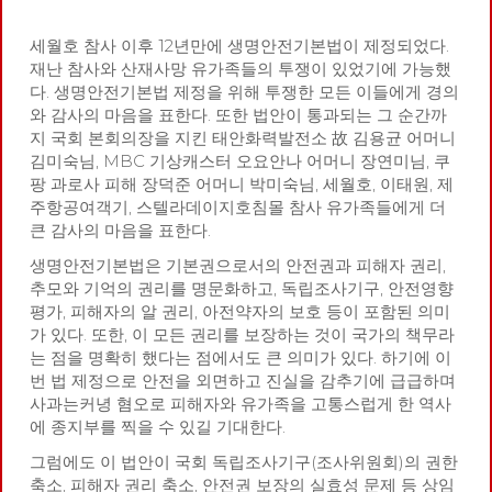
세월호 참사 이후 12년만에 생명안전기본법이 제정되었다.
재난 참사와 산재사망 유가족들의 투쟁이 있었기에 가능했
다. 생명안전기본법 제정을 위해 투쟁한 모든 이들에게 경의
와 감사의 마음을 표한다. 또한 법안이 통과되는 그 순간까
지 국회 본회의장을 지킨 태안화력발전소 故 김용균 어머니
김미숙님, MBC 기상캐스터 오요안나 어머니 장연미님, 쿠
팡 과로사 피해 장덕준 어머니 박미숙님, 세월호, 이태원, 제
주항공여객기, 스텔라데이지호침몰 참사 유가족들에게 더
큰 감사의 마음을 표한다.
생명안전기본법은 기본권으로서의 안전권과 피해자 권리,
추모와 기억의 권리를 명문화하고, 독립조사기구, 안전영향
평가, 피해자의 알 권리, 아전약자의 보호 등이 포함된 의미
가 있다. 또한, 이 모든 권리를 보장하는 것이 국가의 책무라
는 점을 명확히 했다는 점에서도 큰 의미가 있다. 하기에 이
번 법 제정으로 안전을 외면하고 진실을 감추기에 급급하며
사과는커녕 혐오로 피해자와 유가족을 고통스럽게 한 역사
에 종지부를 찍을 수 있길 기대한다.
그럼에도 이 법안이 국회 독립조사기구(조사위원회)의 권한
축소, 피해자 권리 축소, 안전권 보장의 실효성 문제 등 상임