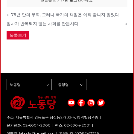
댓글을 남기려면
로그인
하세요.
«
79년 만의 무죄, 그러나 국가의 책임은 아직 끝나지 않았다
참사가 반복되지 않는 사회를 만듭시다
»
목록보기
주소: 서울특별시 영등포구 당산동2가 32-4, 창덕빌딩 4층 |
문의전화: 02-6004-2000
|
팩스: 02-6004-2001
|
이메일:
laborkr@gmail.com
|
고유번호: 107-82-63336 |