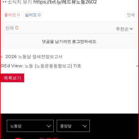
소식지 보기
https://bit.ly/레드뷰노동2602
좋아요
0
싫어요
0
인쇄
전체
0
댓글을 남기려면
로그인
하세요.
«
2026 노동당 정세전망보고서
REd View: 노동 (노동운동동향보고) 11호
»
목록보기