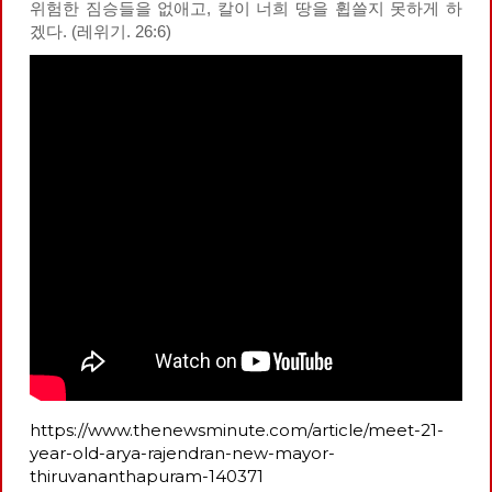
위험한 짐승들을 없애고, 칼이 너희 땅을 휩쓸지 못하게 하
겠다. (레위기. 26:6)
https://www.thenewsminute.com/article/meet-21-
year-old-arya-rajendran-new-mayor-
thiruvananthapuram-140371