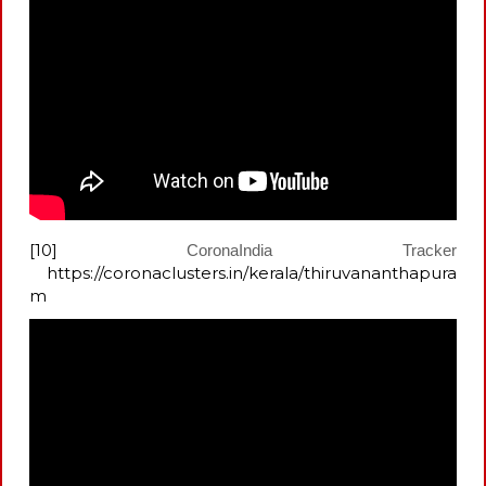
[10]
CoronaIndia Tracker
https://coronaclusters.in/kerala/thiruvananthapura
m