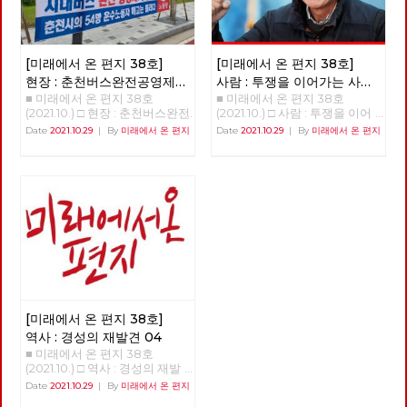
것을 전제로 해서 나온 것이라고
에서 가장 젊은 시장이 되었다
제는 지역이 자주적, 자치적 측
천 현린 [제목을 누르면 내용을
안 된다. 정당 밖에서 수수방관
할 수 있고 각각이 상당한 고민
[2]..[3] 한국으로 치면 21살의 여
면에서 지역의 경제와 사회를 편
볼 수 있습니다] □ 편지를 띄우
할 때 우리는 내부에서도 싸우고
의 결과이면서 나름의 사상적인
성이 서울시장이 된 것이다. 한
성하고 기획하는 운동이다. 관료
며 □ 기획 : 2022년 대통령 선거
선거에도 출마하며 진보정치란
배경들도 가지고 있다고 보인다.
국의 좌파정당이 지방자치 관련
제적 중앙에 대한 대항이기도 하
의 의미와 과제 □ 이슈 : 11기 대
이런 것이라며 버티고 지켜왔다.
주류 경제학은 생산 요소를 노
한 정책들을 내려면 그 규모와
[미래에서 온 편지 38호]
[미래에서 온 편지 38호]
다는 것이다. 한국의 지역 경제
표단 선거와 대선 정책 토론 □
진보정당 내부투쟁에서도, 민주
동과 자본, 부존 자원으로 추상
인구로 판단해볼 때에는 가장 좋
는 피폐해져 있다 구체적으로
현장 : 춘천버스완전공영제를
사람 : 투쟁을 이어가는 사람
특집 : 지역 순환 경제, '밑에서부
당이라는 가짜 진보와의 외부투
적으로 파악하고 시장경제의 균
은 사례는 케랄라이다.[4]. 케랄
얘기하면, 지역 경제가 피폐해져
■ 미래에서 온 편지 38호
■ 미래에서 온 편지 38호
향한 여정과 과제
‘기노진’
터의 대항' □ 정세 : 생태 위기는
쟁에서도 도와주지 않던 사람들
형 체계를 수립한 다음에 역시
라의 면적과 인구는 38, 863
있다. 지역 경제를 떠받칠 동력
(2021.10.) □ 현장 : 춘천버스완전
(2021.10.) □ 사람 : 투쟁을 이어
자본주의의 위기다 □ 세계
이 진보정당이 하나가 되어야 한
추상적인 가치물인 화폐와 금융
km² 3400만명. 대한민국의 면
이 모두 지역 밖으로 유출되는
공영제를 향한 여정과 과제 춘천
가는 사람 - 기노진 길거리에서
: 인도 케랄라주의 21세 여성 시
다고 말할 때에도 동의가 되지
Date
2021.10.29
|
By
미래에서 온 편지
Date
2021.10.29
|
By
미래에서 온 편지
을 가지고서 경기 변동과 거시
적과 인구는 100,201 km² 인구
상황이다. 서울을 제외하면 거의
시내버스 완전공영제 쟁취를 위
정년을 맞은 노동자. 남은 동지
장 아리얀 □ 현장 : 춘천버스완
않는다. 1987년 대선에서의 비
경제를 설명하는 쪽으로 이론을
5178만명이다. 인도 케랄라 주
모든 지역의 경제적 동력이 서울
한 지난 4년의 여정과 미완의 과
들의 복직이 과제인 사람, 기노
전공영제를 향한 여정과 과제 □
판적지지론 이후 계속된 민주당
발달시켰다. 물질적인 노동 과
는 면적과 인구의 비율로 따지면
로 빨려들어가고 있다고 해도 과
제 김덕성 강원도당 춘천시당원
진 동지를 만났습니다. “단 하
사람 : 투쟁을 이어가는 사람 -
과의 선거연대론에 우리는 흔들
정과 기술에 따른 물질의 흐름을
한국과 비슷하다. 케랄라의 이러
언이 아니다. 이를테면 인천 시
협의회 위원장 1998년 버스노
루, 단 한 시간이라도 제가 일했
기노진 □ 역사 : 경성의 재발견
리지 않았다. 2000년 민주노동
화폐와 가치의 흐름과 병행하여
한 규모 때문에 케랄라가 그동안
민 소득의 52.8%가 서울로 빠져
동자 한분이 민주노총 춘천지부
던 일터로 돌아가는 것이 명예
04 □ 도서 : 장애학 : 과거, 현재,
당의 탄생은 노동자·민중에게 기
자본주의 경제를 설명하는 이론
거둔 성과는 지방자치제 사례 연
나가는 중이다. 오히려 서울에
사무실로 당시 지부장이었던 나
다. 다시 나와야 하는 현실이지
미래 □ 영화: 웅장한 화면을 가
회였다. 그러나 민주노동당이 창
의 핵심에서 파악하려고 노력한
구를 넘어 개발경제학에서 ‘케랄
가까운 수도권이기에 경제적 동
를 찾아왔다. 버스의 노동 환경
만. 지금은 오로지 남은 세 사람,
득 채우는 감정의 체험, 듄 □ 사
당하고 10석의 국회의원이 생겨
것은 카를 마르크스 경제학의 중
라 모델’로 연구되고 다음과 같
력이 서울로 빠져나가는 것이다.
을 바꾸고 싶다는 거였다. 그러
세 동지의 복직이 나에게는 가장
진 : 레드 어워드라는 붉은 선물
나자 바로 내부 권력 투쟁이 시
요한 공로다. 이 글에서는 자본
이 소개되어왔다. “인도 출신 학
일본의 도쿄 옆에, 꼭 인천 같은
기 위해서는 지금의 어용노조가
큰 숙제다.” - 안보영, 정상천 편
작되었다. 1인7표제로 대표되는
주의 위기 이론에 기초를 둔 생
자인 아마티아 센은 ‘성장이 최
요코하마가 있다. 80년대 중반
아닌 민주노조로 조직을 변경하
집위원
다수 정파의 횡포나 일심회 사건
태사회주의와 물질 대사 이론에
우선이 아닌 품격 있는 발전’이
신요코하마역에서 도쿄역까지
고 싶다는 거였고 우리는 힘을
이라는 비상식적인 사건도 서슴
기초를 둔 생태마르크스주의의
라는 모델을 제시해서 노벨 경제
40분만에 가는 특급 전철이 만
합쳐 민주노조로 조직을 변경하
없이 진행되었다. 이렇게 망가진
출발 배경을 살펴보고, 기후 위
학상을 받았다. 그 모델은 인도
들어지자 요코하마 시민들이 동
였다. 그리고 춘천시의 유일한
[미래에서 온 편지 38호]
진보정치는 분열의 수순을 거쳤
기와 같은 생태 환경의 위기로
케랄라 주의 사례를 연구한 것이
경에 자주, 쉽게 나가게 되었다.
버스회사의 파산 57년의 춘천시
고 오로지 국회의원 당선만을 위
인한 체제 전환의 가능성을 생각
다. 케랄라 주의 소득수준은 가
역사 : 경성의 재발견 04
이러면서 요코하마 경제의 30%
의 독점 자본이고 토호 세력인
한 합병과 분열을 계속했다. 이
해 보면서 최근 정부의 기후 위
난한 나라인 인도의 전국 평균치
■ 미래에서 온 편지 38호
가 도쿄로 흡수된 것이다. 이것
시내버스 경영진은 부패와 방만
러다보니 노무현 정권의 핵심이
기 대응 움직임에 대하여 검토해
에도 못 미친다. 그러나 가난에
(2021.10.) □ 역사 : 경성의 재발
이 이른바 ‘역류 효과’다. 서울 중
경영, 공무원들에 도덕적 헤이로
었던 국민참여당도 진보의 대열
보려고 한다. 철저한 마르크스
가장 민감한 지표인 영아사망률
견 04 >>>>>>>>> 업로드 준비
심의 한국 사정을 고려하면 서울
Date
2021.10.29
|
By
미래에서 온 편지
파산하게 되었고 노동자들은 아
에 들어섰고 오직 명망가 중심으
경제 이론의 계승자라고 할 수
은 가장 낮으며 평균수명도 다른
중 <<<<<<<<<<
을 제외한 모든 지역이 그 성장
스팔트 투쟁을 할 수밖에 없었
로 뭉치고 흩어지는 20년이라는