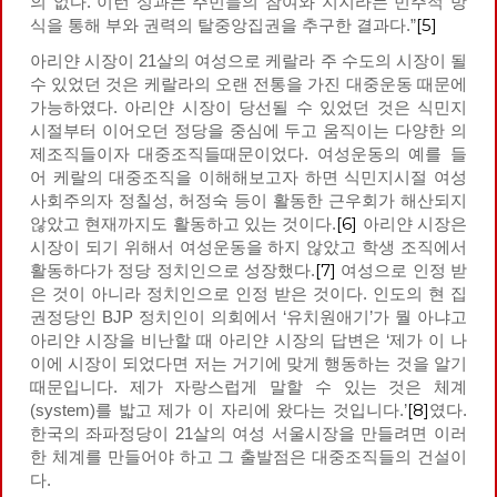
의 없다. 이런 성과는 주민들의 참여와 지지라는 민주적 방
[5]
식을 통해 부와 권력의 탈중앙집권을 추구한 결과다.”
아리얀 시장이 21살의 여성으로 케랄라 주 수도의 시장이 될
수 있었던 것은 케랄라의 오랜 전통을 가진 대중운동 때문에
가능하였다. 아리얀 시장이 당선될 수 있었던 것은 식민지
시절부터 이어오던 정당을 중심에 두고 움직이는 다양한 의
제조직들이자 대중조직들때문이었다. 여성운동의 예를 들
어 케랄의 대중조직을 이해해보고자 하면 식민지시절 여성
사회주의자 정칠성, 허정숙 등이 활동한 근우회가 해산되지
[6]
않았고 현재까지도 활동하고 있는 것이다.
아리얀 시장은
시장이 되기 위해서 여성운동을 하지 않았고 학생 조직에서
[7]
활동하다가 정당 정치인으로 성장했다.
여성으로 인정 받
은 것이 아니라 정치인으로 인정 받은 것이다. 인도의 현 집
권정당인 BJP 정치인이 의회에서 ‘유치원애기’가 뭘 아냐고
아리얀 시장을 비난할 때 아리얀 시장의 답변은 ‘제가 이 나
이에 시장이 되었다면 저는 거기에 맞게 행동하는 것을 알기
때문입니다. 제가 자랑스럽게 말할 수 있는 것은 체계
[8]
(system)를 밟고 제가 이 자리에 왔다는 것입니다.’
였다.
한국의 좌파정당이 21살의 여성 서울시장을 만들려면 이러
한 체계를 만들어야 하고 그 출발점은 대중조직들의 건설이
다.