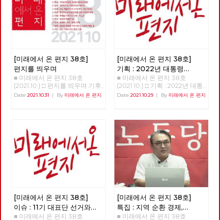
[미래에서 온 편지 38호]
[미래에서 온 편지 38호]
편지를 띄우며
기획 : 2022년 대통령
■ 미래에서 온 편지 38호
■ 미래에서 온 편지 38호
선거의 의미와 과제
(1)
(2021.10.) □ 편지를 띄우며 기후
(2021.10.) □ 기획 : 2022년 대통
위기와 경제위기, 그리고 심화된
령 선거의 의미와 과제 함께, 바
Date
2021.10.31
|
By
미래에서 온 편지
Date
2021.10.29
|
By
미래에서 온 편지
착취와 불평등 속에서, 모두가
로 지금 시작하자 이갑용 노동당
‘전환’을 이야기하고 있습니다.
고문, 전 민주노총 위원장 2022
하지만 그것이 누구에 의한, 누
년 대통령 선거를 앞두고 노동당
구를 위한, 어떠한 전환인가에
과 사회변혁노동자당(이하 변혁
따라, 한국사회의 위기를 해결할
당)이 사회주의 후보로 공동으
수도 있지만, 반대로 현재의 착
로 대통령 선거를 치르자는 중요
취와 불평등을 미래로까지 지속·
한 결정을 했다. 미약한 힘이기
확대시킬 수도 있습니다. [미래
는 했지만 노동당은 보수정당들
에서 온 편지] 38호는 우리에게
사이에서 쓰러진 진보와 사회주
필요한 전환, 우리가 실천해야
의 실현이라는 처음의 약속을 지
할 전환이 어떠한 것인지에 대한
키기 위해 힘겹게 견뎌왔다. 변
소식들로 채웠습니다. 부당한 해
혁당 역시 수십 년을 노동자 민
고에 맞서 2년 째 거리에서 투쟁
중의 버팀목이 되는 것에 주저함
[미래에서 온 편지 38호]
[미래에서 온 편지 38호]
중인 당원의 목소리는 이 위기와
이 없었던 투쟁하는 정치조직이
이슈 : 11기 대표단 선거와
특집 : 지역 순환 경제,
착취의 근본 원인이 무엇인지를
다. 양 당은 선거라는 공간에서
■ 미래에서 온 편지 38호
■ 미래에서 온 편지 38호
대선 정책 토론
'밑에서부터의 대항'
명확하게 보여 줍니다. ‘사회주
노동자 민중에게 미치는 영향력