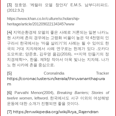
[3]
정호영. ‘케랄라 모델 창안자’ E.M.S. 남부디리파드.
(2012.9.2)
https://www.khan.co.kr/culture/scholarship-
heritage/article/201209022134345?www
[4]
지역순환경제 모델의 좋은 사례로 거론되는 일본 나카노
현 사카에 촌의 경우에는 고령화 비율이 높은 약 4천명의 인
구라서 한국에서는 ‘마을 살리기’의 사례는 될 수 있어도 한
국의 거대 지자제에서 사례 연구로는 한계가 있다 .오카다
도모히로; 양준호, 김우영 옮김(2016), <<지역 만들기의 정
치경제학>>, 한울. 제9장 작아서 더욱 빛나는 지자체. 나가
노 현 사카에 촌을 중심으로.
[5]
CoronaIndia Tracker
https://coronaclusters.in/kerala/thiruvananthapura
m
[6]
Parvathi Menon(2004),
Breaking Barriers; Stories of
twelve women
, leftword. 한국에서도 서구 이외의 여성해방
운동에 대한 소개가 진행되면 좋을 것이다.
[7]
https://en.wikipedia.org/wiki/Arya_Rajendran