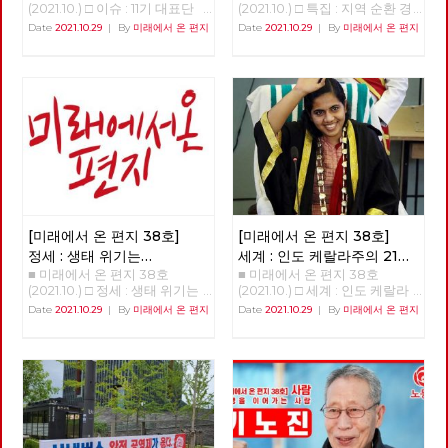
(2021.10.) □ 이슈 : 11기 대표단
(2021.10.) □ 특집 : 지역 순환 경
의·좌파 대통령 선거·지방선거
을 경험한 정당들이기에 2022
선거와 대선 정책 토론
제, 민주적 로컬의 글로벌화 [기
Date
2021.10.29
|
By
미래에서 온 편지
Date
2021.10.29
|
By
미래에서 온 편지
공동투쟁본부’의 출범을 앞두고
년 치러지는 대통령 선거에 함께
>>>>>>>>> 업로드 준비중
획강연 '체제전환' 6부 양준호]
시작하는 대선 기획과 노동당 대
하자고 조직적 결정을 했다. 노
<<<<<<<<<<
'지역순환경제, 민주적 로컬의
선정책토론회 소식은, 우리에게
동해방과 민중의 지킴이로 시작
글로벌화-관료제적 중앙-독점
필요한 전환에 대한 고민을 풍성
한 진보정당이 분열하며 지금은
자본에 대한 '밑에서부터의' 대
하게 합니다. 춘천버스완전공영
사회주의를 문구로도 사용하지
항' 지역순환경제란 반갑습니
제 투쟁의 여정과 지역순환경제
않는 가운데, 사회주의 정치의
다. ‘지역순환경제’라는 개념을
소식, 그리고 이번 호부터 연재
뿌리가 튼튼히 자리를 잡아 가고
아실 것이다. 지역에서 돈이 순
를 시작하는 ‘세계’편은 우리가
있다. 이런 가운데, 2022년 대통
환하는 흐름을 가리키는 개념이
실천해야 할 전환의 경로를 알려
령 선거를 앞두고, 민주노총의
다. 지역화폐 같은 것이 구체적
줍니다. 대선에 앞서 노동당에서
전직 간부들과 전직 노동운동가
인 사례다. 그런데 이것이 계급
는 차기 대표단 선거와 각급 당
들이 속속 민주당으로 들어가고
적으로 진보적인 개념이다. 지역
부의 당직선거가 진행되고 있기
있다. 민주노동당부터 지금까지
안에서만 돈이 돌고, 지역의 소
도 합니다. 체제를 전환하기 위
20년의 세월을 함께하다 민주당
득이 지역에서 소비되고 지역의
[미래에서 온 편지 38호]
[미래에서 온 편지 38호]
해서는 그 주체인 노동당의 전환
으로 가는 사람들은, 분열만 하
기업이 지역 내 다른 기업으로
또한 필수불가결합니다. 그리고
고 있는 진보정당으로는 전망이
정세 : 생태 위기는
세계 : 인도 케랄라주의 21세
재투자하는 완결적 지역순환경
노동당의 전환이란 각 지역과 현
없다고, 그래서 떠난다고 자신을
■ 미래에서 온 편지 38호
■ 미래에서 온 편지 38호
자본주의의 위기다
여성 시장 아리얀
(1)
제가 구축된다는 것은, 지역을
장 당원들의 보다 실천적인 전환
합리화한다. 민주노총 내의 활동
(2021.10.) □ 정세 : 생태 위기는
(2021.10.) □ 세계 : 인도 케랄라
잠식하는 글로벌 독점 자본이나
을 통해서만 이루어질 수 있을
가들이 진보정당을 비판하는 내
자본주의의 위기다 생태위기는
주의 21세 여성 시장 아리얀 21살
Date
2021.10.29
|
By
미래에서 온 편지
Date
2021.10.29
|
By
미래에서 온 편지
대기업과의 대항관계가 구축되
것입니다. 소중한 우리들의 고민
용이 민주당으로 떠난 사람들의
자본주의의 위기다 이승무 정책
의 여성 아리얀은 어떻게 3천4
는 것이다. 신자유주의적 세계화
과 실천들이 더 멀리까지 더 가
비판과 다르지 않다. 수구정당
위원 1. 생태경제 이론들의 배경
백만이 사는 인도 케랄라 주의
로 지역이 피폐해지고 있는 상황
깝게 연결되어, 사회주의 실현을
국민의힘이 민주노총을 적대시
최근 국내외적으로 생태사회주
수도 티루바난타푸람의 시장이
에서 지역이 이에 대항하기 위해
향한 정치적 무기로서 노동당의
하지만 진보정당을 비난하지 않
의, 기후 중립 등에 대한 논의가
되었는가? 정호영(노동당 국제
서는 지속 가능한, 경제적 생명
강화와 확대에 조금이나마 도움
는 것과 대조된다. 20년을 넘게
진행되고 있다. 그런 주장들이
연대재건 트로이카 세계마당[1])
력이 있는 방안으로 대항해야 한
이 되기를 바라며, 복간 후 여섯
욕먹어 가면서 진보정당 한다고
지금의 생태 위기 극복을 위해
아리얀 시장 취임 사진 . 2020년
다. 그런 면에서도 지역순환경제
번째 편지를 띄웁니다. [미래에
자신의 돈과 시간 써가며 진보정
경제 시스템 또는 경제 운용 원
12월 2020년 12월 인도에서 21살
는 글로벌화에 대한 대안이다.
서 온 편지] 편집위원회 김석정
당을 지킨 사람들에게 전망의 부
리의 커다란 변화가 필요하다는
의 여성 아리얀 라젠드라이 인도
무엇보다 중요한 건 지역순환경
나도원 안보영 이용규 적야 정상
재와 분열이라는 말을 쉽게 하면