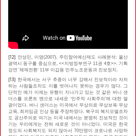
[12]
안성민, 이영(2007), 주민참여예산제도 사례분석: 울산
광역시 동구를 중심으로, <<지방정부연구 11권 4호>>. 기획
강연 '체제전환' 11부 이갑용 민주노조운동과 진보정치.
[13]
한국에서는 서구 추종이 너무 강해서 진보적이라 자처
하는 사람들조차도 이를 벗어나지 못하는 경우가 많다. 그
단적인 예가 이제는 유행이 지나가고 있는 것 같은 버니 샌
더스를 프론트 맨으로 내세운 ‘민주적 사회주의’에 대한 열
광이었다. 버니 샌더스는 미국에서 무상의료·무상보육·무상
교육, 최저임금 인상 등을 주장하였다. 북구의 복지모델조차
도 공산주의로 여기는 미국 내에서는 분명히 진보적인 것이
기는 우리에게는 전혀 새로운 것이 아니었다. 미국은 한국
정도의 사회복지도 되지 않아서 70만명이 코로나로 사망하