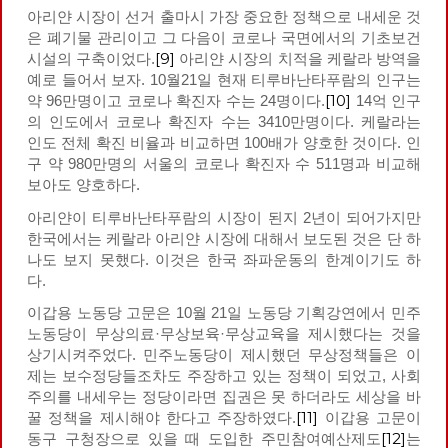
아리얀 시장이 선거 출마시 가장 중요한 정책으로 내세운 것
은 폐기물 관리이고 그 다음이 코로나 국면에서의 기초보건
[9]
시설의 구축이었다.
아리얀 시장의 치적을 케랄라 방역을
예로 들어서 보자. 10월21일 현재 티루바난타푸람의 인구는
[10]
약 96만명이고 코로나 확진자 수는 24명이다.
14억 인구
의 인도에서 코로나 확진자 수는 3410만명이다. 케랄라는
인도 전체 확진 비율과 비교하면 100배가 양호한 것이다. 인
구 약 980만명의 서울의 코로나 확진자 수 511명과 비교해
보아도 양호하다.
아리얀이 티루바난타푸람의 시장이 된지 2년이 되어가지만
한국에서는 케랄라 아리얀 시장에 대해서 보도된 것은 단 하
나도 보지 못했다. 이것은 한국 좌파운동의 한계이기도 하
다.
이갑용 노동당 고문은 10월 21일 노동당 기획강연에서 민주
노동당이 무상의료·무상보육·무상교육을 제시했다는 것을
상기시켜주었다. 민주노동당이 제시했던 무상정책들은 이
제는 보수정당들조차도 주장하고 있는 정책이 되었고, 사회
주의를 내세우는 정당이라면 집권은 못 하더라도 세상을 바
[11]
꿀 정책을 제시해야 한다고 주장하였다.
이갑용 고문이
[12]
동구 구청장으로 있을 때 도입한 주민참여예산제도
는