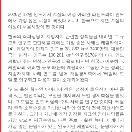
2020년 12월 인도에서 21살의 여성 아리얀 라젠드라이 인도
[2]
[3]
에서 가장 젊은 시장이 되었다
..
한국으로 치면 21살의
여성이 서울시장이 된 것이다.
한국의 좌파정당이 지방자치 관련한 정책들을 내려면 그 규
모와 인구로 판단해볼 때에는 가장 좋은 사례는 케랄라이다.
[4]
. 케랄라의 면적과 인구는 38, 863 km² 3400만명. 대한민
국의 면적과 인구는 100,201 km² 인구 5178만명이다. 인도
케랄라 주는 면적과 인구의 비율로 따지면 한국과 비슷하다.
케랄라의 이러한 규모 때문에 케랄라가 그동안 거둔 성과는
지방자치제 사례 연구를 넘어 개발경제학에서 ‘케랄라 모
델’로 연구되고 다음과 같이 소개되어왔다.
“인도 출신 학자인 아마티아 센은 ‘성장이 최우선이 아닌 품
격 있는 발전’이라는 모델을 제시해서 노벨 경제학상을 받았
다. 그 모델은 인도 케랄라 주의 사례를 연구한 것이다. 케랄
라 주의 소득수준은 가난한 나라인 인도의 전국 평균치에도
못 미친다. 그러나 가난에 가장 민감한 지표인 영아사망률은
가장 낮으며 평균수명도 다른 주보다 훨씬 높다. 세계에서
가장 많은 문맹자가 있는 인도지만 케랄라에는 문맹자가 거