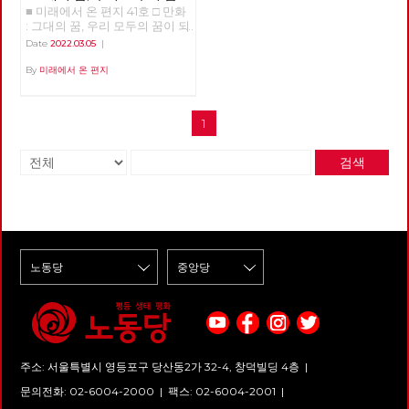
■ 미래에서 온 편지 41호 □ 만화
되어
: 그대의 꿈, 우리 모두의 꿈이 되
어 >>>>>> 업로드 준비중
Date
2022.03.05
|
<<<<<<
By
미래에서 온 편지
1
검색
주소: 서울특별시 영등포구 당산동2가 32-4, 창덕빌딩 4층 |
문의전화: 02-6004-2000
|
팩스: 02-6004-2001
|