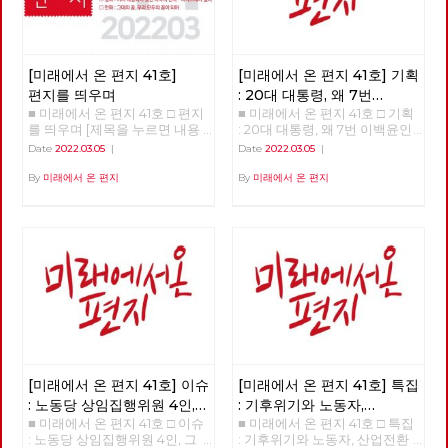
[미래에서 온 편지 41호]
[미래에서 온 편지 41호] 기획
편지를 띄우며
: 20대 대통령, 왜 7번
■ 미래에서 온 편지 41호 □ 편지
■ 미래에서 온 편지 41호 □ 기획
이백윤인가?
(1)
를 띄우며 [제목을 누르면 내용
: 20대 대통령, 왜 7번 이백윤인
을 볼 수 있습니다.] □ 편지를 띄
가? >>>>>> 업로드 준비중
Date
2022.03.05
|
Date
2022.03.05
|
우며 □ 기획 : 20대 대통령, 왜 7
<<<<<<
번 이백윤인가? □ 이슈 : 노동당
By
미래에서 온 편지
By
미래에서 온 편지
상임집행위원 4인, 그들은 누구
인가? □ 특집 : 기후위기와 노동
자, 산업전환을 넘어 체제전환으
로 □ 정세 : 2022년 동북아의 정
세를 규정하는 네 가지 요인 □
사람 : 청소년을 활동가로, 운동
기획자 고유미 □ 도서 : 그건 내
건데 - 기본소득, 모두가 차별없
이 찾아야 할 권리 □ 영화 : 이미
예정되어 있던 비극의 반복 - 나
이트메어 앨리 □ 만화 : 그대의
꿈, 우리 모두의 꿈이 되어
[미래에서 온 편지 41호] 이슈
[미래에서 온 편지 41호] 특집
: 노동당 상임집행위원 4인,
: 기후위기와 노동자,
■ 미래에서 온 편지 41호 □ 이슈
■ 미래에서 온 편지 41호 □ 특집
그들은 누구인가?
산업전환을 넘어
: 노동당 상임집행위원 4인, 그
: 기후위기와 노동자, 산업전환
체제전환으로