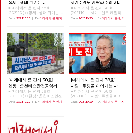
또한 필수불가결합니다. 그리고
고 있는 진보정당으로는 전망이
정세 : 생태 위기는
세계 : 인도 케랄라주의 21세
재투자하는 완결적 지역순환경
노동당의 전환이란 각 지역과 현
없다고, 그래서 떠난다고 자신을
■ 미래에서 온 편지 38호
■ 미래에서 온 편지 38호
자본주의의 위기다
여성 시장 아리얀
(1)
제가 구축된다는 것은, 지역을
장 당원들의 보다 실천적인 전환
합리화한다. 민주노총 내의 활동
(2021.10.) □ 정세 : 생태 위기는
(2021.10.) □ 세계 : 인도 케랄라
잠식하는 글로벌 독점 자본이나
을 통해서만 이루어질 수 있을
가들이 진보정당을 비판하는 내
자본주의의 위기다 생태위기는
주의 21세 여성 시장 아리얀 21살
Date
2021.10.29
|
By
미래에서 온 편지
Date
2021.10.29
|
By
미래에서 온 편지
대기업과의 대항관계가 구축되
것입니다. 소중한 우리들의 고민
용이 민주당으로 떠난 사람들의
자본주의의 위기다 이승무 정책
의 여성 아리얀은 어떻게 3천4
는 것이다. 신자유주의적 세계화
과 실천들이 더 멀리까지 더 가
비판과 다르지 않다. 수구정당
위원 1. 생태경제 이론들의 배경
백만이 사는 인도 케랄라 주의
로 지역이 피폐해지고 있는 상황
깝게 연결되어, 사회주의 실현을
국민의힘이 민주노총을 적대시
최근 국내외적으로 생태사회주
수도 티루바난타푸람의 시장이
에서 지역이 이에 대항하기 위해
향한 정치적 무기로서 노동당의
하지만 진보정당을 비난하지 않
의, 기후 중립 등에 대한 논의가
되었는가? 정호영(노동당 국제
서는 지속 가능한, 경제적 생명
강화와 확대에 조금이나마 도움
는 것과 대조된다. 20년을 넘게
진행되고 있다. 그런 주장들이
연대재건 트로이카 세계마당[1])
력이 있는 방안으로 대항해야 한
이 되기를 바라며, 복간 후 여섯
욕먹어 가면서 진보정당 한다고
지금의 생태 위기 극복을 위해
아리얀 시장 취임 사진 . 2020년
다. 그런 면에서도 지역순환경제
번째 편지를 띄웁니다. [미래에
자신의 돈과 시간 써가며 진보정
경제 시스템 또는 경제 운용 원
12월 2020년 12월 인도에서 21살
는 글로벌화에 대한 대안이다.
서 온 편지] 편집위원회 김석정
당을 지킨 사람들에게 전망의 부
리의 커다란 변화가 필요하다는
의 여성 아리얀 라젠드라이 인도
무엇보다 중요한 건 지역순환경
나도원 안보영 이용규 적야 정상
재와 분열이라는 말을 쉽게 하면
것을 전제로 해서 나온 것이라고
에서 가장 젊은 시장이 되었다
제는 지역이 자주적, 자치적 측
천 현린 [제목을 누르면 내용을
안 된다. 정당 밖에서 수수방관
할 수 있고 각각이 상당한 고민
[2]..[3] 한국으로 치면 21살의 여
면에서 지역의 경제와 사회를 편
볼 수 있습니다] □ 편지를 띄우
할 때 우리는 내부에서도 싸우고
의 결과이면서 나름의 사상적인
성이 서울시장이 된 것이다. 한
성하고 기획하는 운동이다. 관료
며 □ 기획 : 2022년 대통령 선거
선거에도 출마하며 진보정치란
배경들도 가지고 있다고 보인다.
국의 좌파정당이 지방자치 관련
제적 중앙에 대한 대항이기도 하
의 의미와 과제 □ 이슈 : 11기 대
이런 것이라며 버티고 지켜왔다.
주류 경제학은 생산 요소를 노
한 정책들을 내려면 그 규모와
[미래에서 온 편지 38호]
[미래에서 온 편지 38호]
다는 것이다. 한국의 지역 경제
표단 선거와 대선 정책 토론 □
진보정당 내부투쟁에서도, 민주
동과 자본, 부존 자원으로 추상
인구로 판단해볼 때에는 가장 좋
는 피폐해져 있다 구체적으로
현장 : 춘천버스완전공영제를
사람 : 투쟁을 이어가는 사람
특집 : 지역 순환 경제, '밑에서부
당이라는 가짜 진보와의 외부투
적으로 파악하고 시장경제의 균
은 사례는 케랄라이다.[4]. 케랄
얘기하면, 지역 경제가 피폐해져
■ 미래에서 온 편지 38호
■ 미래에서 온 편지 38호
향한 여정과 과제
‘기노진’
터의 대항' □ 정세 : 생태 위기는
쟁에서도 도와주지 않던 사람들
형 체계를 수립한 다음에 역시
라의 면적과 인구는 38, 863
있다. 지역 경제를 떠받칠 동력
(2021.10.) □ 현장 : 춘천버스완전
(2021.10.) □ 사람 : 투쟁을 이어
자본주의의 위기다 □ 세계
이 진보정당이 하나가 되어야 한
추상적인 가치물인 화폐와 금융
km² 3400만명. 대한민국의 면
이 모두 지역 밖으로 유출되는
공영제를 향한 여정과 과제 춘천
가는 사람 - 기노진 길거리에서
: 인도 케랄라주의 21세 여성 시
다고 말할 때에도 동의가 되지
Date
2021.10.29
|
By
미래에서 온 편지
Date
2021.10.29
|
By
미래에서 온 편지
을 가지고서 경기 변동과 거시
적과 인구는 100,201 km² 인구
상황이다. 서울을 제외하면 거의
시내버스 완전공영제 쟁취를 위
정년을 맞은 노동자. 남은 동지
장 아리얀 □ 현장 : 춘천버스완
않는다. 1987년 대선에서의 비
경제를 설명하는 쪽으로 이론을
5178만명이다. 인도 케랄라 주
모든 지역의 경제적 동력이 서울
한 지난 4년의 여정과 미완의 과
들의 복직이 과제인 사람, 기노
전공영제를 향한 여정과 과제 □
판적지지론 이후 계속된 민주당
발달시켰다. 물질적인 노동 과
는 면적과 인구의 비율로 따지면
로 빨려들어가고 있다고 해도 과
제 김덕성 강원도당 춘천시당원
진 동지를 만났습니다. “단 하
사람 : 투쟁을 이어가는 사람 -
과의 선거연대론에 우리는 흔들
정과 기술에 따른 물질의 흐름을
한국과 비슷하다. 케랄라의 이러
언이 아니다. 이를테면 인천 시
협의회 위원장 1998년 버스노
루, 단 한 시간이라도 제가 일했
기노진 □ 역사 : 경성의 재발견
리지 않았다. 2000년 민주노동
화폐와 가치의 흐름과 병행하여
한 규모 때문에 케랄라가 그동안
민 소득의 52.8%가 서울로 빠져
동자 한분이 민주노총 춘천지부
던 일터로 돌아가는 것이 명예
04 □ 도서 : 장애학 : 과거, 현재,
당의 탄생은 노동자·민중에게 기
자본주의 경제를 설명하는 이론
거둔 성과는 지방자치제 사례 연
나가는 중이다. 오히려 서울에
사무실로 당시 지부장이었던 나
다. 다시 나와야 하는 현실이지
미래 □ 영화: 웅장한 화면을 가
회였다. 그러나 민주노동당이 창
의 핵심에서 파악하려고 노력한
구를 넘어 개발경제학에서 ‘케랄
가까운 수도권이기에 경제적 동