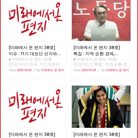
구를 위한, 어떠한 전환인가에
과 사회변혁노동자당(이하 변혁
따라, 한국사회의 위기를 해결할
당)이 사회주의 후보로 공동으
수도 있지만, 반대로 현재의 착
로 대통령 선거를 치르자는 중요
취와 불평등을 미래로까지 지속·
한 결정을 했다. 미약한 힘이기
확대시킬 수도 있습니다. [미래
는 했지만 노동당은 보수정당들
에서 온 편지] 38호는 우리에게
사이에서 쓰러진 진보와 사회주
필요한 전환, 우리가 실천해야
의 실현이라는 처음의 약속을 지
할 전환이 어떠한 것인지에 대한
키기 위해 힘겹게 견뎌왔다. 변
소식들로 채웠습니다. 부당한 해
혁당 역시 수십 년을 노동자 민
고에 맞서 2년 째 거리에서 투쟁
중의 버팀목이 되는 것에 주저함
[미래에서 온 편지 38호]
[미래에서 온 편지 38호]
중인 당원의 목소리는 이 위기와
이 없었던 투쟁하는 정치조직이
이슈 : 11기 대표단 선거와
특집 : 지역 순환 경제,
착취의 근본 원인이 무엇인지를
다. 양 당은 선거라는 공간에서
■ 미래에서 온 편지 38호
■ 미래에서 온 편지 38호
대선 정책 토론
'밑에서부터의 대항'
명확하게 보여 줍니다. ‘사회주
노동자 민중에게 미치는 영향력
(2021.10.) □ 이슈 : 11기 대표단
(2021.10.) □ 특집 : 지역 순환 경
의·좌파 대통령 선거·지방선거
을 경험한 정당들이기에 2022
선거와 대선 정책 토론
제, 민주적 로컬의 글로벌화 [기
Date
2021.10.29
|
By
미래에서 온 편지
Date
2021.10.29
|
By
미래에서 온 편지
공동투쟁본부’의 출범을 앞두고
년 치러지는 대통령 선거에 함께
>>>>>>>>> 업로드 준비중
획강연 '체제전환' 6부 양준호]
시작하는 대선 기획과 노동당 대
하자고 조직적 결정을 했다. 노
<<<<<<<<<<
'지역순환경제, 민주적 로컬의
선정책토론회 소식은, 우리에게
동해방과 민중의 지킴이로 시작
글로벌화-관료제적 중앙-독점
필요한 전환에 대한 고민을 풍성
한 진보정당이 분열하며 지금은
자본에 대한 '밑에서부터의' 대
하게 합니다. 춘천버스완전공영
사회주의를 문구로도 사용하지
항' 지역순환경제란 반갑습니
제 투쟁의 여정과 지역순환경제
않는 가운데, 사회주의 정치의
다. ‘지역순환경제’라는 개념을
소식, 그리고 이번 호부터 연재
뿌리가 튼튼히 자리를 잡아 가고
아실 것이다. 지역에서 돈이 순
를 시작하는 ‘세계’편은 우리가
있다. 이런 가운데, 2022년 대통
환하는 흐름을 가리키는 개념이
실천해야 할 전환의 경로를 알려
령 선거를 앞두고, 민주노총의
다. 지역화폐 같은 것이 구체적
줍니다. 대선에 앞서 노동당에서
전직 간부들과 전직 노동운동가
인 사례다. 그런데 이것이 계급
는 차기 대표단 선거와 각급 당
들이 속속 민주당으로 들어가고
적으로 진보적인 개념이다. 지역
부의 당직선거가 진행되고 있기
있다. 민주노동당부터 지금까지
안에서만 돈이 돌고, 지역의 소
도 합니다. 체제를 전환하기 위
20년의 세월을 함께하다 민주당
득이 지역에서 소비되고 지역의
[미래에서 온 편지 38호]
[미래에서 온 편지 38호]
해서는 그 주체인 노동당의 전환
으로 가는 사람들은, 분열만 하
기업이 지역 내 다른 기업으로