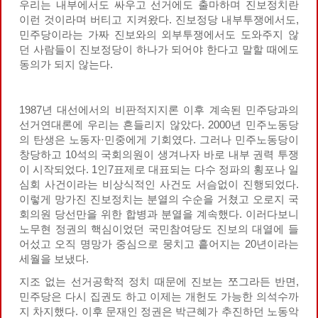
우리는 내부에서도 싸우고 선거에도 출마하며 진보정치란
이런 것이라며 버티고 지켜왔다. 진보정당 내부투쟁에서도,
민주당이라는 가짜 진보와의 외부투쟁에서도 도와주지 않
던 사람들이 진보정당이 하나가 되어야 한다고 말할 때에도
동의가 되지 않는다.
1987년 대선에서의 비판적지지론 이후 계속된 민주당과의
선거연대론에 우리는 흔들리지 않았다. 2000년 민주노동당
의 탄생은 노동자·민중에게 기회였다. 그러나 민주노동당이
창당하고 10석의 국회의원이 생겨나자 바로 내부 권력 투쟁
이 시작되었다. 1인7표제로 대표되는 다수 정파의 횡포나 일
심회 사건이라는 비상식적인 사건도 서슴없이 진행되었다.
이렇게 망가진 진보정치는 분열의 수순을 거쳤고 오로지 국
회의원 당선만을 위한 합병과 분열을 계속했다. 이러다보니
노무현 정권의 핵심이었던 국민참여당도 진보의 대열에 들
어섰고 오직 명망가 중심으로 뭉치고 흩어지는 20년이라는
세월을 보냈다.
지조 없는 선거공학적 정치 때문에 진보는 쪼그라든 반면,
민주당은 다시 집권도 하고 이제는 개헌도 가능한 의석수까
지 차지했다. 이후 문재인 정권은 박근혜가 추진하던 노동악