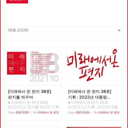
[미래에서 온 편지 38호]
[미래에서 온 편지 38호]
편지를 띄우며
기획 : 2022년 대통령
■ 미래에서 온 편지 38호
■ 미래에서 온 편지 38호
선거의 의미와 과제
(1)
(2021.10.) □ 편지를 띄우며 기후
(2021.10.) □ 기획 : 2022년 대통
위기와 경제위기, 그리고 심화된
령 선거의 의미와 과제 함께, 바
Date
2021.10.31
|
By
미래에서 온 편지
Date
2021.10.29
|
By
미래에서 온 편지
착취와 불평등 속에서, 모두가
로 지금 시작하자 이갑용 노동당
‘전환’을 이야기하고 있습니다.
고문, 전 민주노총 위원장 2022
하지만 그것이 누구에 의한, 누
년 대통령 선거를 앞두고 노동당