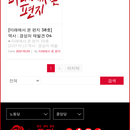
를 찾아왔다. 버스의 노동 환경
만. 지금은 오로지 남은 세 사람,
득 채우는 감정의 체험, 듄 □ 사
당하고 10석의 국회의원이 생겨
것은 카를 마르크스 경제학의 중
라 모델’로 연구되고 다음과 같
력이 서울로 빠져나가는 것이다.
을 바꾸고 싶다는 거였다. 그러
세 동지의 복직이 나에게는 가장
진 : 레드 어워드라는 붉은 선물
나자 바로 내부 권력 투쟁이 시
요한 공로다. 이 글에서는 자본
이 소개되어왔다. “인도 출신 학
일본의 도쿄 옆에, 꼭 인천 같은
기 위해서는 지금의 어용노조가
큰 숙제다.” - 안보영, 정상천 편
작되었다. 1인7표제로 대표되는
주의 위기 이론에 기초를 둔 생
자인 아마티아 센은 ‘성장이 최
요코하마가 있다. 80년대 중반
아닌 민주노조로 조직을 변경하
집위원
다수 정파의 횡포나 일심회 사건
태사회주의와 물질 대사 이론에
우선이 아닌 품격 있는 발전’이
신요코하마역에서 도쿄역까지
고 싶다는 거였고 우리는 힘을
이라는 비상식적인 사건도 서슴
기초를 둔 생태마르크스주의의
라는 모델을 제시해서 노벨 경제
40분만에 가는 특급 전철이 만
합쳐 민주노조로 조직을 변경하
없이 진행되었다. 이렇게 망가진
출발 배경을 살펴보고, 기후 위
학상을 받았다. 그 모델은 인도
들어지자 요코하마 시민들이 동
였다. 그리고 춘천시의 유일한
[미래에서 온 편지 38호]
진보정치는 분열의 수순을 거쳤
기와 같은 생태 환경의 위기로
케랄라 주의 사례를 연구한 것이
경에 자주, 쉽게 나가게 되었다.
버스회사의 파산 57년의 춘천시
고 오로지 국회의원 당선만을 위
인한 체제 전환의 가능성을 생각
다. 케랄라 주의 소득수준은 가
역사 : 경성의 재발견 04
이러면서 요코하마 경제의 30%
의 독점 자본이고 토호 세력인
한 합병과 분열을 계속했다. 이
해 보면서 최근 정부의 기후 위
난한 나라인 인도의 전국 평균치
■ 미래에서 온 편지 38호
가 도쿄로 흡수된 것이다. 이것
시내버스 경영진은 부패와 방만
러다보니 노무현 정권의 핵심이
기 대응 움직임에 대하여 검토해
에도 못 미친다. 그러나 가난에
(2021.10.) □ 역사 : 경성의 재발
이 이른바 ‘역류 효과’다. 서울 중
경영, 공무원들에 도덕적 헤이로
었던 국민참여당도 진보의 대열
보려고 한다. 철저한 마르크스
가장 민감한 지표인 영아사망률
견 04 >>>>>>>>> 업로드 준비
심의 한국 사정을 고려하면 서울
Date
2021.10.29
|
By
미래에서 온 편지
파산하게 되었고 노동자들은 아
에 들어섰고 오직 명망가 중심으
경제 이론의 계승자라고 할 수
은 가장 낮으며 평균수명도 다른
중 <<<<<<<<<<
을 제외한 모든 지역이 그 성장
스팔트 투쟁을 할 수밖에 없었
로 뭉치고 흩어지는 20년이라는
있는 폴란드 출신의 헨릭 그로스
주보다 훨씬 높다. 세계에서 가
동력을 서울로 빼앗기고 있는 심
다. 우리는 더 이상은 춘천의 유
세월을 보냈다. 지조 없는 선거
만은 1929년도에 출간한 《자본
장 많은 문맹자가 있는 인도지만
각한 상황이다. 그다음으로 우
일한 대중교통인 시내버스를 민
공학적 정치 때문에 진보는 쪼그
주의 체제의 축적과 붕괴의 법
케랄라에는 문맹자가 거의 없다.
1
»
마지막
리 나라의 지자체들이 대기업 유
간의 탐욕스러운 아가리에 던져
라든 반면, 민주당은 다시 집권
칙》이란 저서의 이론적 결론 부
이런 성과는 주민들의 참여와 지
치 만능론에 빠져 있다. 피폐화
놓을 수 없다는 판단으로 지방선
도 하고 이제는 개헌도 가능한
분에서 “그리하여 자본주의 체
지라는 민주적 방식을 통해 부와
된 지역 경제를 살리려고 대기업
거 시장 후보들에게 완전 공영제
검색
의석수까지 차지했다. 이후 문재
제는 그 내적인 경제적 메카니즘
권력의 탈중앙집권을 추구한 결
본사도 아닌 분공장을 유치하는
를 요구했고 지방 자치 선거가
인 정권은 박근혜가 추진하던 노
을 통해 진보하면서 그리고 자본
과다.”[5] 아리얀 시장이 21살의
것이다. 최근 서울, 부산 보궐선
이루어진 이후 최초로 민주당으
동악법인 탄력근로제를 국회와
축적에 따라서 쉼 없이 그 종말
여성으로 케랄라 주 수도의 시장
거가 그랬다. 그러나 본사는 절
로 정권이 교체되었다. 더불어
합심해 밀어붙였다. 그리고 재벌
을 향해 가며 ‘자본 축적의 엔트
이 될 수 있었던 것은 케랄라의
대 지역으로 가지 않는다. 대기
민주당 소속 이재수 씨가 “교통
총수를 풀어주기 위해 규정까지
로피 법칙’(Entropiegesetz
오랜 전통을 가진 대중운동 때문
업의 분공장이나 RND 센터를
천국 춘천시”를 만들겠다며 시
손보는 열의를 보였다. 그런데,
der Kapitalakkumulation)에
에 가능하였다. 아리얀 시장이
유치한다는 수준인데, 우리 지자
장에 당선되었다. 그러나 폭망
선거 때마다 이런 정치세력에 대
의해 지배 받는다.”라고 하여 아
당선될 수 있었던 것은 식민지
체가 지역 경제를 위해서는 대기
한 시내버스 해결 방법은 우리와
한 비판적 지지와 후보 단일화를
무런 이론적 설명 없이 엔트로피
시절부터 이어오던 정당을 중심
업을 유치해야 한다는 패러다임
너무 달랐다. 검증도 되지 않은
외쳤던 사람들 중에 과거 자신의
법칙을 꺼내 놓고 있는 점이 특
에 두고 움직이는 다양한 의제조
에서 벗어나지 못하는 거다. 대
179만원의 자본금을 가진 춘천
언행을 제대로 반성하는 사람을
이하다. 경제 내의 물질의 흐름
직들이자 대중조직들때문이었
기업을 유치했더라도 낙수 효과
녹색시민협동조합에 73억 짜리
보지 못했다. 지난 20년 동안 깨
과 순환의 관점을 자본주의 경제
다. 여성운동의 예를 들어 케랄
가 있어야 하는데, 그런 가능성