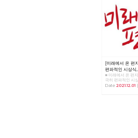
그런데 이것은 마
부분이다. 그런데 ‘
더 어렵다. <혁명
대해서는 충분히 
질문들을 받게 되었다
크스가 쓴 <자본론>
폐의 형태와 가치를
을 설명하는 부분이
렵다고 여겨진다. 
Commodity Fet
절에서 처음 등장한
년 출간한 <혁명노
[미래에서 온 편지
두로 삼았다. 김규
같은 책의 이름을 
편파적인 시상식,
어서 언급했으며, 
■ 미래에서 온 편지 39
현장
해 <자본론>으로 
극히 편파적인 시상
이 자본주의 세계
현장 >>>> 업로드 
Date
2021.12.01
다. 상품이 아닌 
어지는 대부분의 
직장 생활도 내 노
활하는 것이다. 왜
질문해 볼 필요가 
형성 애덤 스미스는
라고 정의했다. <
대 원리에서는, ‘
한다’고 적혀 있다.
리적 이유는 아니라
품으로 이루어진 세