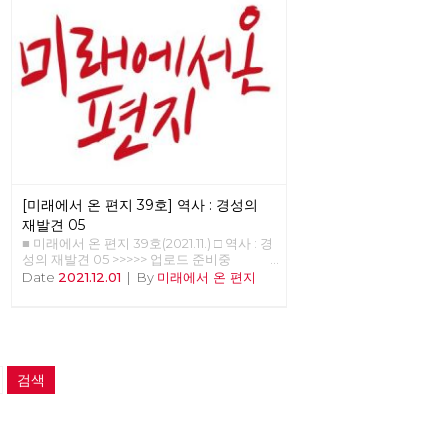
전체 예산의 35~40%를 할당받는다. 그리고
무엇보다 지방자치제에서 중앙의 심의 없이
예산을 자체적으로 짜고 결정할 수 있다. 이
주민 계획의 시작을 빅뱅이라고 부른 이유가
그 때문이다.1) 케랄라 모델의 입안자였던
EMS 남부디리파드가 집권 이후 가장 먼저
한 것은 토지 개혁이었고 토지 개혁을 어느
정도 이룬 후 바로 다음 목표로 잡은 것이 바
로 대규모 대중 조직에 의해서 실현되는 지방
자치제였다. 케랄라에서는 선출직 대표나 행
정 조직들이 예산 사용에 대해서 결정을 내리
는 것이 아니라 대중 조직에서 토론된 것으로
[미래에서 온 편지 39호] 역사 : 경성의
예산 사용을 결정하고자 하였다. 기속위임 정
치는 선출 공직자가 통제권을 행사하는 대의
재발견 05
정치와는 다르게 인민이 통제권을 가진다.2)
■ 미래에서 온 편지 39호(2021.11.) □ 역사 : 경
케랄라는 대의 정치라는 한계 내에서 기속위
성의 재발견 05 >>>>> 업로드 준비중
임 정치에서 평의회의 역할을 대중 조직에게
<<<<<<
Date
2021.12.01
|
By
미래에서 온 편지
맡기고자 한 것이다. 남부디리파드는 지방자
치제가 예산을 쓰는 것에 대한 이런 저런 우
려를 한마디로 일축했다. “대중을 신뢰하라”
물론 이 대중은 조직되지 않은 다중이 아니라
대중 조직으로 조직된 대중이었다. 케랄라의
지방자치제는 인도 자본주의라는 한계 내에
검색
서 할 수 있는 최대한의 기속위임 에 의한 의
행합일 정치를 실현하고자 한 것이었다. <그
림1> 인도 독립 후 첫 번째 케랄라 주지사
EMS 남부디리파드 우표 몇 번의 연재를 통
해서 케랄라에 관련된 지식들을 공유하고자