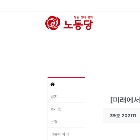
공지
[미래에서 
브리핑
39호 202111
논평
이슈페이퍼