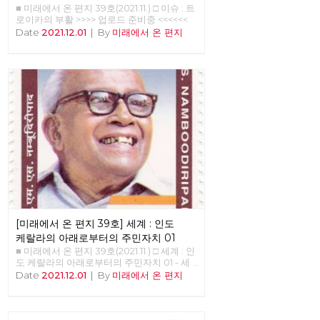
■ 미래에서 온 편지 39호(2021.11.) □ 이슈 : 트
로이카의 부활 >>>> 업로드 준비중 <<<<<<
Date
2021.12.01
|
By
미래에서 온 편지
[미래에서 온 편지 39호] 세계 : 인도
케랄라의 아래로부터의 주민자치 01
■ 미래에서 온 편지 39호(2021.11.) □ 세계 : 인
도 케랄라의 아래로부터의 주민자치 01 - 세
계적인 모범 사례로서의 분권화와 주민 참여
Date
2021.12.01
|
By
미래에서 온 편지
를 결합한 아래로부터의 주민자치 - 정호영
(노동당 국제연대재건 트로이카 세계마당)
1996년 8월 17일 주민 계획(people’s plan)
으로 시작된 케랄라의 지방자치는 케랄라 주