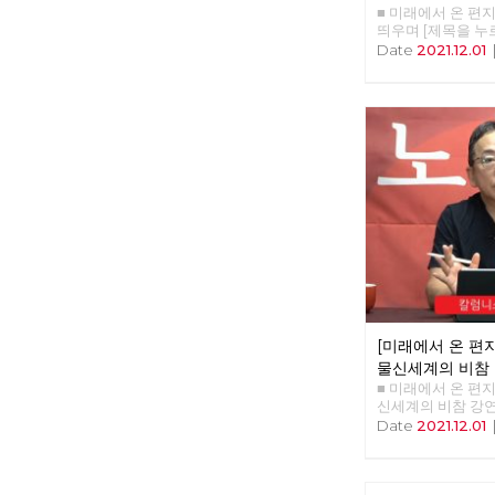
■ 미래에서 온 편지 3
띄우며 [제목을 누
다.] □ 편지를 띄우며
Date
2021.12.01
제전환을 위한 7대 
이카의 부활 □ 특집
: 기생 착취자의 출
아래로부터의 주민자치
파적인 시상식, 레드
사람 : 질문을 품은
사 : 경성의 재발견 
후불평등 극복을 위
바라보는 세상 - 지
로의 여정
[미래에서 온 편지 
물신세계의 비참
■ 미래에서 온 편지 39
신세계의 비참 강연
리 : 이용규 편집
Date
2021.12.01
중심 화두로 ‘물신
황스러운 상황이 
물음이 쏟아진 것이
렵다고 하는 부분은