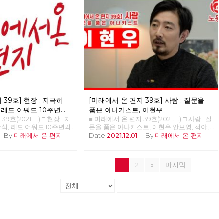
르크스 본인이 어렵다고 한
물신성, 물신 숭배’ 부분이
노트>에서 물신성의 정의에
말하지 않았기 때문에 그런
. (옮긴이 주: 카를 마르
 제1권의 1장은 상품과 화
 설명한다. 경제학적 지식
라 다른 부분보다 읽기 어
‘물신성’이란 ‘상품물신성
ishism’이란 말로 1장 제4
다. 김규항 작가는 2020
트>에서 물신성을 주된 화
 39호] 현장 : 지극히
[미래에서 온 편지 39호] 사람 : 질문을
항 작가는 강연 전반에서
<자본론>과 <자본>으로 섞
 레드 어워드 10주년의
품은 아나키스트, 이현우
여기서는 혼동을 피하기 위
호(2021.11.) □ 현장 : 지
■ 미래에서 온 편지 39호(2021.11.) □ 사람 : 질
적는다.) 우리가 살아가는
식, 레드 어워드 10주년의
문을 품은 아나키스트, 이현우 안보영, 적야,
는 상품으로 이루어진 세계
준비중 <<<<<<
정상천 편집위원 해고자에서 활동가로, 그리
|
By
미래에서 온 편지
Date
2021.12.01
|
By
미래에서 온 편지
것이 없으며, 우리라고 일컬
고 나은 사회를 위해 공부하는 아나키스트 이
사람들도 임노동으로 산다.
현우 동지를 만났습니다. ‘노동자가 스스로
동력 상품을 판매하면서 생
노동자임을 증명해야 하는 게 타당한가? 노
 이런 세상이 만들어졌는지
1
2
»
마지막
동하는 자가 노동자가 아니면 무엇인가?’ 그
있다. 사회적 분업 체계의
에게 이 물음은 활동의 근거다.
 ‘교환’은 인간의 본능이
맨큐의 경제학>의 경제학 10
교환은 모든 사람을 이롭게
 틀린 얘기는 아니지만, 합
고 본다. 우리가 이런 상
상에서 살게 된 이유는 그