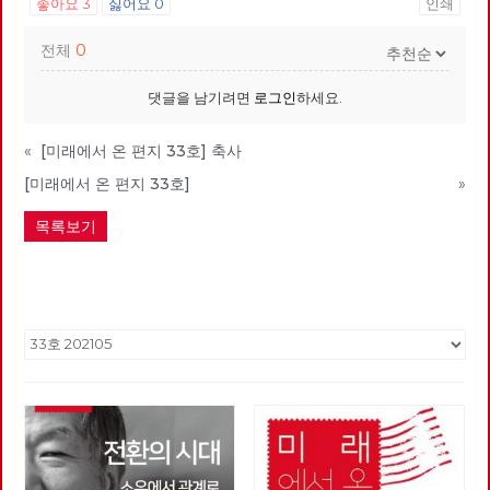
좋아요
3
싫어요
0
인쇄
전체
0
댓글을 남기려면
로그인
하세요.
«
[미래에서 온 편지 33호] 축사
[미래에서 온 편지 33호]
»
목록보기