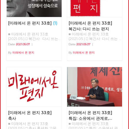
[미래에서 온 편지 33호]
(1)
[미래에서 온 편지 33호]
복간사: 다시 쓰는 편지
■ 미래에서 온 편지 33호
■ 미래에서 온 편지 33호
(2021.05.) □ 복간사 : 다시 쓰는
(2021.05.) □ 복간사: 다시 쓰는
편지 □ 축사 □ 특집 : 소유에서
편지 노동당 기관지 [미래에서
Date
2021.05.07
|
Date
2021.05.07
|
관계로, 성장에서 성숙으로 □ 정
온 편지]를 다시 씁니다. 2016년
세 : 5월의 정세 □ 사람 : 러빙 속
6월 32호 이후 5년 만의 복간입
By
미래에서 온 편지
By
미래에서 온 편지
초 버닝 속초 ‘김종숙’ □ 리뷰 : 자
니다. [미래에서 온 편지]를 다
본주의 할래? 사회주의 할래? □
시 쓴다는 것은 자본주의 너머
포토에세이 : C씨의 적당한 식단
사회주의를 향한 노동당의 사유
■ 편집위원: 김석정, 나도원, 안
를 다시 모아 내고 실천을 이어
보영, 이용규, 적야, 현린
간다는 것입니다. 끊어졌던 편지
를 다시 쓴다는 것은 끊어졌던
선을 다시 잇는다는 것입니다.
흩어져 있던 점들을 이어 다시
광장을 연다는 것입니다. 모두
가 쓸모 없다며 사회주의라는 과
거를 폐기하지만, 불가능하다며
사회주의라는 미래를 포기하지
[미래에서 온 편지 33호]
[미래에서 온 편지 33호]
만, 그리하여 자본주의라는 반인
간적, 반민주적, 반사회적 체제
축사
특집: 소유에서 관계로,
속에 안주하지만, 노동당은 다릅
■ 미래에서 온 편지 33호
■ 미래에서 온 편지 33호
성장에서 성숙으로
니다. 노동당은 다른 시간에 대
(2021.05.) □ 축사 홍세화 고문
(2021.05.) □ 특집: 소유에서 관