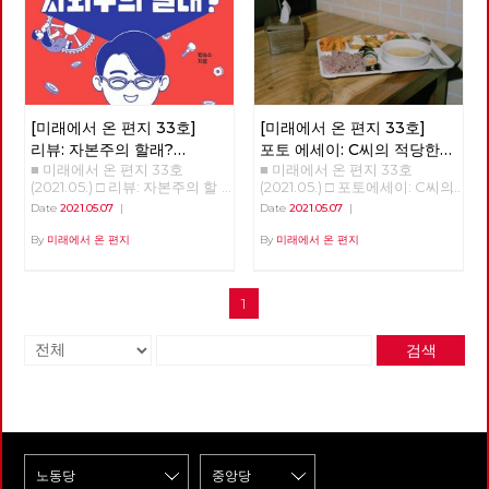
니다. 하지만 대한민국에서 자본
기까지 10~20년을 말한다. ‘정
리케인과도 같은 의외의 변화를
주의를 극복하지 않으면 안 된다
권이 아니라 체제를 바꿔야 한
일으키기도 했다. 아직도 미래에
는 입장을 분명히 밝히고 있는
다’는 우리 당의 모토는 그래서
대한 불확실성이 사라졌다고 할
공당은 우리 노동당 밖에 없습니
의미가 있다. 그런데도 우리는
수는 없지만, 분명 지난 일년 반
다. 이런 이유 하나만으로도 우
아직 자본주의 체제가 강요한 소
정도의 시간 동안 바이러스 자체
리 노동당의 존재 이유는 충분하
유의 문제에서 전혀 벗어나지 못
에 대한 지식은 늘어났으며, 완
다고 생각합니다. 기관지가 우리
한 현실에 있다. 노예의 반란이
전하다고 할 수는 없지만 예방백
[미래에서 온 편지 33호]
[미래에서 온 편지 33호]
노동당의 존재 이유를 증명하는
성공해도 주인만 바뀔 뿐이지 노
신과 치료제들이 만들어졌다. 또
리뷰: 자본주의 할래?
포토 에세이: C씨의 적당한
데 큰 역할을 해 주기를 바랍니
예는 노예로 남는다. 지난날 촛
한, 어떤 방역체계가 잘 작동하
■ 미래에서 온 편지 33호
■ 미래에서 온 편지 33호
사회주의 할래?
식단
다. 이갑용 고문 노동당 기관지
불 혁명에 이은 오늘 정치 현실
는지 아닌지를 판별할 수 있는
(2021.05.) □ 리뷰: 자본주의 할
(2021.05.) □ 포토에세이: C씨의
복간을 바라 보며, 당대표 시절
을 보라. 이런 현실을 기대한 것
경험들도 쌓이기 시작했다. 그와
래? 사회주의 할래? 자본주의와
적당한 식단 그는 한 동안 구로
'미래에서 온 편지'를 폐간하면
인가. ‘노예’를 ‘인민’으로 바꾸어
함께, 이 바이러스의 창궐이 우
Date
2021.05.07
|
Date
2021.05.07
|
사회주의 초보자를 위한 훌륭한
역 근처에서 점심을 먹을 수가
서 소중한 자료이며 자랑이 될
도 그 말은 여전히 유효하다. 지
리의 삶에 어떤 변화를 가져올까
입문서 자본주의와 사회주의.
있었습니다. 건설기계 자격증을
By
미래에서 온 편지
By
미래에서 온 편지
기관지를 재정 문제로 폐간을 하
금까지 계속 혁명과 투쟁을 말해
하는 점에 대한 단초들도 보이기
우리에게 너무나도 익숙한 개념
얻기 위해 그 근방의 학원을 다
던 날이 떠오릅니다. 많은 사람
왔던 사람들도 권력을 다시 소유
시작한다. 몇 회에 걸쳐 이러한
들이다. 그렇다면 스스로에게 한
녔고 점심시간이 되면 학원 근처
이 참여했고, 담겨 있는 소중한
하려고 한다. 반 혁명은 물론이
단초들을 살펴보고자 한다. 최
번 질문을 던져보자. 자본주의란
한식부페에 갔기 때문입니다.
이야기들 한 권이라도 더 살리려
고 혁명조차도 권력을 소유하려
근 들어, 코로나19 바이러스의
1
무엇인가? 사회주의란 무엇인
지금 생각해보면 솔직히 맛이 좋
고 사용하지 않는 복도에 보관을
고 한다. 소유에 매몰되어 있을
확산 초기와 다른 변화 중 하나
가? 자본주의와 사회주의 중 어
았다고는 할 수 없었지만, 그래
했습니다. 그러다 당사를 줄이며
때 지배, 착취, 정복이 정당화된
는 질병의 확산과 그에 대한 방
떤 체제가 더 바람직한가? 그리
도 나라에서 주는 카드로 식권을
책들마저도 둘 공간이 없어 폐기
다. 소유는 주체와 객체를 필연
역의 성공 정도를 경제성장률이
검색
고 그 이유는 무엇인가? 이 질문
받아 언젠간 나도 고급 노동자가
처분했습니다. 아픔이 많은 기관
적으로 구분하고 객체를 타자화
라는 지표에서 추출하는 것이다.
들에 간단명료하게 대답하지 못
되겠다는 일념하에 열심히 식판
지 복간에 감회가 새롭기는 하지
하는 폭력성을 띤다. 우리가 싸
물론, 2020년 초기 확산기에는
하고 횡설수설하는 자신의 모습
에 먹을 것을 담았습니다. 그는
만 걱정이 앞섭니다. 이제 더 이
우는 과정은, 싸움을 통해 획득
국가별 전체 확진자 수와 인구
을 발견하는 모든 이에게 임승수
단 하루도 반찬을 남긴 적이 없
상 당세가 줄어들 일은 없을 것
하려는 사회의 모습을 닮아야 하
10만명당 확진자 수가 주요한 지
작가의 『자본주의 할래? 사회
었습니다. '이게 내 삶에 도움이
이기에 지키는 것은 어렵지 않으
지 않는가? 그리하여 우리는 해
표였고, 아직도 국가별 질병의
주의 할래? - 임승수의 방구석
될까? 이게 과연 벌이가 될까?
리라 생각합니다. 앞장서 복간을
방의 조건을 이제 '소유와 성
확산 정도를 나타낼 때 이런 지
경제수업』을 추천한다. 각각
일을 하다 다치면 심하게 다치겠
준비하신 동지들의 노고에 감사
장'이 아닌 '관계의 성숙'으로 재
표를 사용하고 있다. 다만, 시간
자본주의와 사회주의를 대변하
지, 죽을 수도 있을거야.' 등의 생
드리고 기관지가 복간되면 당원
구성해야 한다. 문제는 소유다
이 지나면서 질병의 방역 정도