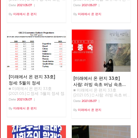
한 사유를 놓지 않습니다. 노동
안녕하세요? 노동당 기관지 <
계로, 성장에서 성숙으로 홍세화
Date
2021.05.07
|
Date
2021.05.07
|
당은 다른 공간을 위한 실천을
미래에서 온 편지>의 복간 첫 호
선생 '체제 전환' 강연 <소유에서
놓지 않습니다. 선이 끊어질 때,
(온라인) 발간을 당원 여러분과
관계로, 성장에서 성숙으로> 오
By
미래에서 온 편지
By
미래에서 온 편지
점들은 고립되고 마침내 소멸합
함께 축하합니다. 미래는 기어이
늘 강의는 인문학적 접근이 될
니다. 반면에 선을 이어갈 때, 점
우리에게 도래한다는 확고한 믿
것이다. 우리의 의식 속 ‘소유’의
들은 면으로, 공간으로 확장합니
음으로 우리의 사유와 실천을 세
개념에서 벗어나고, 인간과 인간
다. 당원과 당원 사이의 선, 지역
상에 알리는 장으로, 또한 우리
사이는 물론 인간과 자연 사이의
과 지역 사이의 선, 당 안과 밖 사
함께 학습하고 토론하는 텃밭으
관계를 재구성해야 한다는 의미
이의 선, 그리고 과거와 현재, 미
로 활용되기를 바랍니다. “조직
이다. 한국 사회에서 우리의 모
래와 현재 사이의 선들을 이어
하라, 학습하라, 선전(홍보)하
든 목표는 성장이었다. 우리 의
활성화할 때, 노동당의 광장 또
라”는 세월의 흐름 속에서도 결
식을 지배하는 '소유와 성장'을
한 다시 열리고 다시 확장해 갈
코 시들 수 없는 명제입니다. 어
넘어 '관계와 성숙'이라는 개념
것입니다. 어려운 조건이지만,
려운 시절을 보내고 또 보냈습니
으로 변혁해야 한다. 해방의 조
김석정, 나도원, 안보영, 이용규,
다. 시지프스가 바위를 다시 끌
건은 관계의 성숙 한국 사회는
적야, 현린 6인의 편집위원이 우
어 올리려고 신들메를 동여 매는
총체적 위기에 몰려 있다. 이 위
선 시작합니다. 이갑용, 임수태,
[미래에서 온 편지 33호]
[미래에서 온 편지 33호]
마음가짐으로 <미래에서 온 편
기는 임계점에 가까이 왔다. 두
홍세화 고문과 김일규, 김종숙
정세: 5월의 정세
지>와 함께 하기 바랍니다. 임수
가지 위기가 있다. 자연과 기후
사람: 러빙 속초 버닝 속초
동지를 비롯한 당원들이 함께 해
태 고문 ‘미래에서 온 편지’가
의 생태적 위기, 그리고 기술 혁
■ 미래에서 온 편지 33호
■ 미래에서 온 편지 33호
‘김종숙’
주셨습니다. 덕분에 [미래에서
복간된다니 기쁩니다. 기관지가
명으로 인한 체제 자체의 위기
(2021.05.) □ 정세: 5월의 정세 정
(2021.05.) □ 사람: 러빙 속초 버
온 편지] 복간호인 33호를 시작
당원들의 마음을 이어주는 다리
다. 곧 인간이 통제할 수 없는 세
세 (1) - '경제회복'의 뒤에 가려진
닝 속초 ‘김종숙’ 지난 3월, 서
Date
2021.05.07
|
할 수 있었습니다. 앞으로 더 많
Date
2021.05.07
|
가 되고 침체된 당의 분위기를
상이 올 것이다. ‘좀비’와 같은 처
것들 김석정 2020년 시작과 함
울 평창동의 금보성 아트센터에
은 당원 동지들이 함께 해 주시
깨뜨리는 활력소가 되어주었으
지로 인간이 전락할 지도 모른
께 번지기 시작한 코로나19 바이
By
미래에서 온 편지
서 화가이자 노동당 당원이신 김
By
미래에서 온 편지
리라 믿습니다. 고맙습니다. 현
면 좋겠습니다. 우리는 기관지를
다. 통제할 수 없는 세상에서 인
러스는 많은 익숙한 것들과 좀처
종숙 동지의 전시회 [러빙 속초
린 노동당 대표
통해 우리를 내외에 보여줄 수
류는 극소수의 슈퍼엘리트와 절
럼 바뀔 것 같지 않았던 것들을
버닝 속초]가 열렸습니다. 이 전
있을 것입니다. 갈수록 심해 지
대 다수의 하류 인간으로 구분될
바꾸어 놓았고, 잘 보이지 않았
시회를 찾아, 김종숙 동지와 속
는 불평등과 환경 파괴, 기후 위
것이다. <1984>와 <멋진 신세계
던 것들을 보이도록 만들기도 했
깊은 인터뷰를 진행했습니다.
기 등은 자본주의 체제가 더 이
>의 제조되는 인간상, 그 세상이
다. 또한, 리오데자네이로에서의
상 지속 가능하지 않다는 경고입
얼마 남지 않았다. 학자들은 거
나비의 날갯짓이 만든 미국의 허