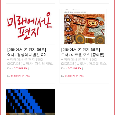
: 한국 정치 무엇이 문제인가?
확장을 위하여 노력해왔다. 기회
하는 점에 대한 단초들도 보이기
위해서 대학 본부 농성과 사범대
있는 고미경 당원을 만났습니다.
□ 정세 : 팬데믹 바이러스의 ‘기
주의. 타협주의, 패배주의를 거
시작한다. 몇 회에 걸쳐 이러한
옥상 고공 농성 투쟁을 전개하였
“제가 가장 좋아하는 단어가 연
원’이 보여주고 있는 것들 □ 현
부하고 새로운 활동방식 실험과
단초들을 살펴보고자 한다. 코로
다. 2014년 5월 13일 79일간 이
대예요. 그리고, 실천이고 그래
장 : 부산 신라대학교 청소노동
적극적인 좌파연대 모색에 주력
나 19 바이러스 팬데믹의 기원이
어진 신라대 청소노동자 투쟁이
서 저는 제가 그런 세상을 만들
자 투쟁 승리와 좌파의 역할 □
했다. 이제 강자정치·부자경제
과도한 개발에 따른 기후위기라
승리로 끝났다. 새천년민주당 을
기 위해서 오늘 하루도 나보다
사람 : 현장을 바꾼 30년의 실천
종식과 정치교체·정치혁명을 주
고 한다. 과연 이런 접근은 올바
지로위원회 중재로 신라대 박태
어려운 이웃들을 외면하지 않고,
과 연대 - 고미경 □ 역사 : 경성
장하는 사회주의 정당 노동당이
른 것일까? 코로나 19 바이러스
학 총장과 협약서를 작성하여 노
어려운 사업장에 찾아가면서 연
의 재발견 02 □ 도서 : 마르셀
2년 만에 정기당대회를 앞두고
와 기후위기의 기원은 무엇일
동자 전원 복직과 고용 보장을
대하는, 실천하는 노동자가 되고
모스 [증여론] □ 영화 : 점점 더
있다. <2021 노동당 정기당대회
까? 코로나 19 바이러스가 처음
보장받았다. 힘겨운 투쟁 끝에
싶어요”
깊은 곳으로, 감춰지고 사라지는
> ○ 2021년 9월 11일 (토) 14시 (사
퍼져나가기 시작하던 무렵부터
청소노동자들이 학교로 돌아갈
노동에 관한 관찰기 □ 사진 : 자
전행사 13시부터) ○ n90센터 지
떠돌던 이 바이러스의 기원에 대
수 있었다. 하지만 역사는 반복
본 범람 지대
하1층 (서울 용산구 한강대로
한 하나의 해석이 있다. 코로나
[미래에서 온 편지 36호]
[미래에서 온 편지 36호]
되었다. 2020년 11월 김충석 총
313) 당대회는 ‘당의 최고의결
19에 따른 팬데믹이 ‘기후변화와
장으로 바뀐 후 신라대는 2021
기관’으로 ‘당원의 대표자들이
역사 : 경성의 재발견 02
도서 : 마르셀 모스 [증여론]
깊이 연결된 현상’으로, 그 원인
년 3월 1일부터 청소 용역 업체
모여 가장 중요한 결정을 하는
■ 미래에서 온 편지 36호
■ 미래에서 온 편지 36호
은 단순하게는 동물 바이러스가
와 계약 해지를 단행하고 청소
회의’이다. 일반적이었다면 현
(2021.08.) □ 역사 : 경성의 재발
(2021.08.) □ 도서 : 마르셀 모스
인간에게 옮아온 것이나, 이보다
노동자 집단 해고를 했다. 학교
집행부가 선출된 2019년 가을
견 02 >>>>>>>> COMING
[증여론] 최종왕 / 대전시당 위
‘좀 더 근본 원인이 있다’면서 그
Date
2021.08.30
|
Date
2021.08.30
|
는 청소노동자 없이 대학에 자체
이후인 2020년 상반기 즈음에
SOON~~ <<<<<<<<<<
원장 자연으로부터 인간의 노동
범인으로 기후 변화를 지목하는
적으로 청소를 진행하겠다고 했
열렸겠지만, 다들 알다시피 ‘20
을 통해 생산된 재화와 가치가
By
미래에서 온 편지
By
미래에서 온 편지
것이다. 이에 따르면 산림 벌채,
다. 신라대 청소노동자는 이에
대 총선’과 ‘코로나19’가 이어졌
모든 인간에게 공유되는 질서를
광산 개발, 댐 건설, 도로 개통,
반발하여 즉각 기자회견을 열고
고, ‘코로나19’ 상황이 더욱 악화
과거에 실재했던 사회적 관습에
신도시 건립, 축사 조성 등으로
2월 23일 집단 해고 반대 농성에
하면서 2021년 9월에 개최하게
서 찾아본다. 마르셀 모스는
야생 동물의 서식지가 파괴됐고
돌입했다. 이 농성은 6월 16일까
되었다. 하지만, 그 사이에도 ‘당
(1872~1950)는 프랑스의 인류학
이런 파괴가 생물 다양성을 줄여
지 이어졌고 투쟁 142일 만에 직
원캠프’, ‘정책대회’ 등을 통하여
과 민족학 방법을 연구하며 프랑
코로나19 같은 병원체가 퍼지도
접 고용 쟁취로 마무리 되었다.
당적 교류와 논의의 장이 꾸준히
스 인류학을 세계에 알리는데 중
록 했다는 것이다. 이런 근본적
신라대학교(총장 김충석)와 민
이어졌음은 주지의 사실이다. 주
요한 역할을 했다. 또한 그는 프
인 성찰과 결국 기후 위기를 극
주노총 부산지역일반노조(위원
요 안건은? - 1. 당대회의 권한,
랑스 사회당 당원으로 활동하며
복하는 노력에 매진해야 한다는
장 박문석)가 6월 16일 오전 9시
소집, 상임집행위원회의 권한 변
사회주의적 열정을 강하게 나타
결론에는 격하게 공감하고 싶은
30분, 대학 본부 접견실에서 극