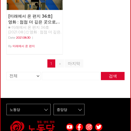
경 - 2. 단일한 사회주의 대중정
냈고, 이국적인 사회에 대한 관
것이 사실이다. 하지만, 무언가
적으로 합의를 하였다. 합의 내
당 건설 준비위원회 설치 2021
심도 많았다. 그는 사회주의적
불편한 점을 감출 수가 없다. 즉,
용은 투쟁하는 조합원 모두를 대
정기당대회 상정 안건은 세부적
열정으로 당대의 문화들을 비판
‘근본 원인’의 문제에 대해서는
학이 직접 고용하고, 65세까지
으로 셋이지만 주요 안건은 둘이
[미래에서 온 편지 36호]
적으로 성찰하고 대안을 모색하
동감하지만, ‘근본 원인’과 ‘단순
정년을 보장한다는 것 등이다.
다. 첫 번째는 ‘1-1. 당헌 개정의
는 노력을 넘어 ‘공산주의적 열
원인’을 이어주는 고리가 없다는
영화 : 점점 더 깊은 곳으로,
부산일반노조 신라대지회 청소
건’으로 정기당대회를 2년 주기
망’을 원시 사회의 풍습에서 찾
것이다. 나는 이것이 ‘어쨌든 문
■ 미래에서 온 편지 36호
감춰지고 사라지는 노동에
노동자 직접고용 쟁취를 위한 투
가 아니라 해마다 개최하여 매년
으려는 노력을 계속하였고 [증
제는 기후 위기’ 식의 접근이 가
(2021.08.) □ 영화 : 점점 더 깊은
쟁은 10년이라는 시간이 걸렸다.
관한 관찰기 <언더그라운드>
도 주요 정치사업 의제를 심의,
여론]은 그 노력의 성과로 보기
진 문제라고 생각한다. 우선, 많
곳으로, 감춰지고 사라지는 노동
노동자들은 2012년 노조에 가입
Date
2021.08.30
|
의결하자는 안이다. “당대의원
에 부족하지 않다. 원시 사회의
은 과학적 발견들은 기후 위기의
에 관한 관찰기 <언더그라운드>
하고 노동자의 권리를 알게 되었
들에게 매년 당이 집중해야 할
‘선물’ 형태에 천착한 모스의 [증
시작점을 산업혁명이 본격화하
박수영 지난 8월 19일에 개봉한
By
미래에서 온 편지
다. 청소 외 잡무에 대해 하지 않
핵심 정치 의제를 심의하고 결정
여론]은 자신의 아내나 딸을 손
는 1800년대 초로 보고 있다.
다큐멘터리 영화 “언더그라운
아도 되었고 법정 최저임금을 보
하게 함으로써 당 활동 참여 기
님과 동침하게 하는 이누이트의
즉, 자본주의의 본격화와 함께
드”는 ‘버스를 타라(2012)’, ‘그림
장받게 되었다. 하지만 투쟁은
회를 확대하고 더 많은 당원이
풍습이나 신에게 자신의 장자를
지금 겪고 있는 기후 위기가 시
자들의 섬(2014)’를 통해 한진중
거기에 그치지 않았다. 비정규직
해당연도 당의 핵심 정치사업 의
바치는 아브라함의 인신공희 등
1
»
마지막
작되었다는 말이다. 하지만, 14
공업 노동 운동을 조명한 김정근
청소노동자로 늘 해고 위험으로
제를 알 수 있게” 하자는 취지다.
고대로부터 다양하게 드러나는
세기 유럽에서 발생했던 팬데믹
감독의 신작이다. 이번 작품이
전전긍긍하며 살아야 하는 현실
안건이 통과되면 당의 사업계획
‘선물’의 기원에 관하여 명확히
인 흑사병에 의해 당시 인구의
선택한 현장은 가장 일상적인 대
을 바꿔야 했다. 그래서 2014년
확정을 위한 안건 제출방식이 더
검색
설명하지는 않지만 예물, 제물,
절반 가량이 사망했다고 추정하
중교통 수단인 지하철이다. 영
79일간 농성 투쟁을 했고, 2021
많아지고 심의 단계 또한 늘어나
교환 등과 다른 증여, 기부 등의
는 것처럼 위에 지적한 ‘근본 원
화는 점층적 구조를 가지고 있
년 142일간(농성 114일) 투쟁을
는 방향으로 변하게 된다. 안건1-
자발적 선물에서도 “겉으로는
인’인 기후 위기 또는 이를 초래
다. 초반 30분은 가장 일상적인
했다. 10년 간의 끈질긴 투쟁 속
1. ‘당헌 제3장 제10조 제11조 제
자유롭고 무상으로 보여 자발성
하는 현상들이 나타났던 시기 이
공간인 지하철 속에서 거의 보이
에 직접 고용을 쟁취하였다. 사
17조’ 개정의 건(안) 당헌 3장 대
을 띤 것으로 보이지만 실제로는
전에도 팬데믹은 존재했다(참고
지 않는 “언더그라운드”인 정비
진 : 비주류사진관 정남준 신라
의기관 제10조(권한) 6. (신설)
강제적이며 의무적인”성격을 발
로, 몽골 초원에서 발생한 흑사
창, 기관사, 관제실, 청소 노동자
대 투쟁이 끝나고 청소노동자들
매년도의 주요 정치사업 의제 심
견함으로써 이러한 ‘선물’들의
병이 몽골의 서진으로 인하여 유
의 노동 현장을 그야말로 ‘가감
은 이번 투쟁의 승리의 공을 연
의, 의결 제11조(소집) ① 정기당
총체적 성격을 엿보게 한다. 마
럽으로 전파 되었다는 기존의 통
없이’ 전달한다. 이 부분까지의
대자들에게 돌렸다. 142일간의
대회는 1년마다 의장이 소집한
르셀 모스가 원시 사회의 교환
설은 최근 유럽에서 발생한 흑사
노동자들은 비록 눈에 잘 띄지
투쟁 기간 속에 수천 명이 신라
다. 제17조(상임집행위원회) ③
체계를 “총체적 사회 현상”으로
병이 동쪽으로 전파되었다는 유
않고 몸은 힘들어도 자신이 무언
대를 찾았고 많은 사람들이 투쟁
상임집행위원회의 주요 권한은
보는 것은 그것이 단순한 ‘급부’
전자 분석 결과에 의해 대체되고
가 중요한 일을 하고 있다는 자
지원금을 보냈다. 전국적 이슈를
다음과 같다. (신설) 내년도 주요
체계 – 일정한 조건이 합치할 때
있다. 전편에서 밝힌 바와 같이
부심을 곳곳에서 드러낸다. 초
만들기 위해서 전국에서 노력했