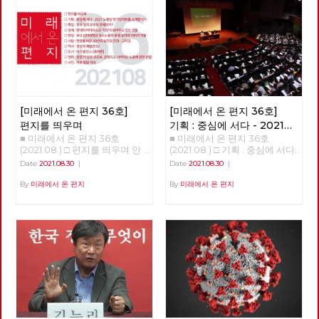
[미래에서 온 편지 36호]
[미래에서 온 편지 36호]
편지를 띄우며
기획 : 중심에 서다 - 2021
■ 미래에서 온 편지 36호
■ 미래에서 온 편지 36호
노동당 정기당대회를
(2021.08.) □ 편지를 띄우며 안
(2021.08.) □ 기획 : 중심에 서다
소개합니다
부를 묻는 것이 조심스러울 만큼
- 2021 노동당 정기당대회를 소
Date
2021.08.30
|
Date
2021.08.30
|
힘든 시간을 지나고 있습니다.
개합니다 나도원 2021 정기당대
코로나 바이러스의 변종이 확산
회 준비위원장, 편집위원 “라면
By
미래에서 온 편지
By
미래에서 온 편지
하고, 폭염에 이어 폭우가 이어
하나 주세요.” - 어느 당대의원의
지고 있습니다. 바이러스가 범람
회고 마침 그날 당대회는 사연
하기 전부터 이미 파괴되고 있던
깊은 동네에서 열렸다. 회의는
우리들 일상 곳곳이 무너져 내리
끝날 줄 몰랐고, 대의원들의 식
고 있습니다. 보이지 않는 곳에
사를 위하여 정회하는 동안 대회
서 우리들 일상을 유지해오던 노
장 주변 청소년기를 보낸 옛 동
동의 가치는 더욱 분명해졌지만,
네를 둘러보기로 마음먹었다. 홀
불안정한 노동조건은 나아진 것
로 터벅터벅 걷던 발길이 어느새
이 없고, 착취의 강도는 더욱 커
졸업장을 받은 고등학교 담벼락
졌습니다. 바이러스에도 불구하
옆 분식집에 이르렀다. 하굣길에
고 아니 바이러스 때문에라도,
드나들던 시절 모습 그대로 남아