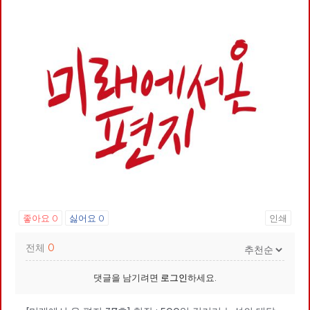
좋아요
0
싫어요
0
인쇄
전체
0
댓글을 남기려면
로그인
하세요.