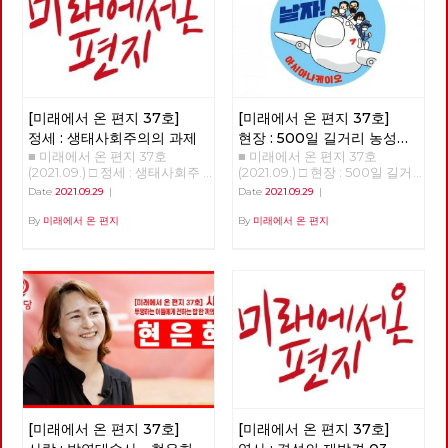
다. 전국에 노동당 동지들을 보
라도 입국을 자유롭게 할 수 없
전환의 축제로 바뀌기 위해서는
자들은 더더욱 부자가 되었다.
니 뿌듯했고 각자의 자리에서 최
는 상황이다. 국가가 국경을 관
무엇이 필요할까요? 또 다른 영
자산 10억달러(약 1조1천4백억
선을 다하고 살아가고 있을 열정
리하고 인권이나 기본적인 시민
웅의 출현이나 정권교체는 분명
원)이상의 억만장자들은 평균
이 내게도 전달되어왔다. 정권이
권리를 무시하고 있다. 무엇보다
아닐 것입니다. 해답은, 부당한
27.5%이상의 자산 가치를 늘렸
아니라 체제를 바꿔야 한다는 슬
놀라운 것은 이러한 조치들을 호
해고에 맞서 500일을 넘게 길에
다. 세계 억만장자 10명의 재산
로건도 멋지다. 분주하게 움직이
주 국민의 대부분이 지지한다는
서 투쟁하고 있는 노동자들, 그
은 전 세계 모두를 위한 코로나
는 준비팀과 영상팀 모두의 눈빛
것이다. 호주만의 문제는 아니
길에 밥으로 연대하는 시민들,
백신 비용을 지불하기에 충분한
[미래에서 온 편지 37호]
[미래에서 온 편지 37호]
에서 동지적 애정이 느껴진다.
다. 세계 곳곳에서 코로나와 함
이 모든 투쟁과 연대를 집결시키
금액이다. 한국의 상황도 다르
선물 주신 조창익 동지 언제 봐
께 상당히 새로운, 그러나 사실
정세 : 생태사회주의의 과제
현장 : 500일 길거리 농성의
는 총파업, 그리고 이 투쟁을 정
지 않았다. 작년 코로나19 팬데
도 겸손하시고 가끔 투쟁의 현장
새롭지도 않은 현상이 일어나는
■ 미래에서 온 편지 37호
■ 미래에서 온 편지 37호
대답
당정치로 조직화하는 데에서 찾
믹 상황에서 실질 실업자 수가
에서 뵙게 되는데 존경하는 선배
것 같다. 국가 본위의 시대가 열
(2021.09.) □ 정세 : 생태사회주
(2021.09.) □ 현장 : 500일 길거
아야 할 것입니다. 우리의 목적
310만 명을 넘어섰고 노점상이
동지인데 반갑게 인사 나누었다.
리고 있다. 코로나로 가시화되었
의의 과제 >>>>>>>> 업로드 준
리 농성의 대답 500일 길거리
과 우리의 길을 재탐색하는 데에
사라졌다. 이주 노동자는 공적
Date
2021.09.29
|
Date
2021.09.29
|
이갑용 위원장 동지와 홍세화 지
지만 예전에도 그 지점이 보였
비중 <<<<<<<<
농성의 대답 이상덕 노동당 서울
조금이나마 도움이 되기를 바라
마스크 한 장 지급 받지 못하고,
도위원 동지 내가 가까이하기엔
다. 분수령은 2008년 자본주의
시당위원장 아시아나 케이오 노
By
미래에서 온 편지
By
미래에서 온 편지
며, 서른일곱 번째 미래에서 온
자영업자들은 가게 문을 닫았다.
멀리 있는 유명인이었지만 당원
의 전체적 위기 상황이었다. 그
동자들이 부당하게 해고 되고 길
편지를 띄웁니다. [미래에서 온
가계 부채가 1,800조를 넘어섰
으로 함께 만나니 새로웠다. 노
뒤로는 세계 총생산에서 세계 무
위에서 투쟁한 지 벌써 500일이
편지] 편집위원회 김석정 나도
다. 반대로 재벌 총수들의 급여
래하는 이혜규 동지의 노래는 감
역의 비율이 꾸준히 내려가기 시
넘었습니다. 김계월 지부장 동
원 안보영 이용규 적야 정상천
는 상승했다. 30대 재벌 사내 유
탄사를 연발하며 내가 동영상으
작했다. 다시 한 번 국가나 지역
지, 박정남 부지부장 동지, 김정
현린 [제목을 누르면 내용을 볼
보금은 1,000조를 넘어섰다. 소
로 촬영하였다. 열성팬이다. 오
블록 위주의 경제 시대가 온 것
남 전지부장 동지, 기노진 감사
수 있습니다] □ 편지를 띄우며 □
득 상위 0.1%가 하위 10%의 120
늘도 출근길에 이어폰으로 노래
이다. 현재 금융이 아닌 실물 경
동지, 김하경 동지 다섯 분의 동
기획 : 1020 총파업의 의미와 과
만 배에 달한다. 코로나19 상황
를 흥얼거리며 바로 지금이 혁명
제에서 생산량이 가장 많은 나라
지들은 복직을 위해 서울고용노
제 □ 기획 : 2021 정기당대회를
도 재벌에겐 천국, 노동자-민중
을 시작할 때, 바로 지금이 해방
는 이제 더이상 미국이 아닌 중
동청을 점거하고 단식농성을 하
다녀와서 □ 특집 : 코로나 이후
에게는 지옥이다. 촛불항쟁으로
을 노래할 때 흥얼흥얼~~ 사전
국이다. 제조업과 농업 등 실물
고, 뜨거운 아스팔트 위에서 삼
세계체제 □ 정세 : 생태사회주의
탄생한 문재인 정부는 반노동,
프로그램에서 혁명의 기운을 듬
경제에서는 그렇다. 통계를 보면
보일배를 하고, 투쟁문화제를 열
의 과제 □ 현장 : 500일 길거리
친자본의 길을 어김없이 걸어왔
뿍 받았다. 사회주의 대중정당
중국도 역시 국민총생산에서 무
고 안 해본 투쟁이 없을 정도로
농성의 대답 □ 사람 : 밥연대술
다. 노동 존중도 비정규직 제로,
건설을 위한 준비위원회 구성 안
역의 비율이 점점 내려가고 있
복직을 열망하고 있습니다. 그
사 - 현은희 □ 역사 : 경성의 재발
최저임금 1만원, 노조할 권리 보
건에서 열띤 토론들이 진행되면
다. 내수시장 위주 경제로 전환
[미래에서 온 편지 37호]
[미래에서 온 편지 37호]
중 두 분은 길 위에서 정년을 맞
견 03 □ 도서 : 19호실로 가다 □
장에 대한 약속도 모두 폐기되었
서 사람들 앞에서 본인의 주장이
이 예고된다. 국가화 시대 국가
았습니다. 문재인 정부는 수백
영화 : 피비린내 나는, 하지만 통
다. 이런 상황에 대통령 선거 시