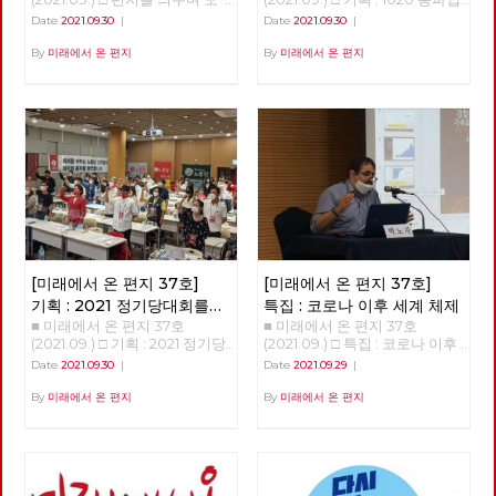
두가 어디인가를 향해 열심히 달
의 의미와 과제 1020총파업 자
Date
2021.09.30
|
Date
2021.09.30
|
려가고 있습니다. 구체적인 경로
본주의 체제를 향한 투쟁의 신호
나 속도는 제 각각이지만, 심지
탄이 되길... 박희은 민주노총 부
By
미래에서 온 편지
By
미래에서 온 편지
어 목적지가 정확히 어디인지를
위원장 추석 명절이 지났다. 가
모르면서도, 여하튼 우리는 달립
족들이 모여 앉아 두런두런 덕담
니다. 어쩌면 어디로 가야하는지
을 나누며 송편을 빚는 그림은
모르기 때문에, 오히려 더 열심
동화책에나 나올 이야기 같다.
히 달리는 것인지 모릅니다. 주
보름달은 저렇게 환한데, 노동자
위를 둘러보면 모두가 달리고 있
들의 삶은 밝지가 않다. 손으로
고, 여하간 뒤처지면 안 된다 싶
꼽을 수도 없는 수많은 투쟁 사
거든요. 서서히 윤곽을 드러내고
업장 노동자들에게는 서러운 추
있는 대선경주는 일견 달라 보입
석이다. 박근혜가 내려오고 삼성
니다. 적어도 당선과 집권이라는
이재용이 구속되면 세상이 조금
목표가 분명해 보입니다. 하지만
바뀌려나 했다. 노동 존중을 외
이미 목적을 알 수 없는 경쟁에
치는 대통령으로 바뀌었지만 노
[미래에서 온 편지 37호]
[미래에서 온 편지 37호]
지칠 대로 지쳐 있는 많은 이들
동 존중은 온데간데 없다. 비정
에게, 지금의 대선경주는 무의미
규직과 해고자, 탄압받는 노동
기획 : 2021 정기당대회를
특집 : 코로나 이후 세계 체제
합니다. 결과가 드러날수록, 우
자, 처참히 짓밟힌 민주노총, 구
■ 미래에서 온 편지 37호
■ 미래에서 온 편지 37호
다녀와서
리 대부분의 삶은 나아질 것 없
속된 민주노총 위원장이 있을 뿐
(2021.09.) □ 기획 : 2021 정기당
(2021.09.) □ 특집 : 코로나 이후
이 오히려 더 나빠질 것이 분명
이다. 코로나19 펜데믹 상황이
대회를 다녀와서 고미경 광주시
세계 체제 코로나 이후 세계 체
Date
2021.09.30
|
Date
2021.09.29
|
해질 뿐입니다. 이 의미 없는 모
겹쳐 노동자들의 삶은 더더욱 힘
당 대의원 노동당 가입 이후 대
계 강연 : 박노자 교수 정리 : 이
든 경쟁을 종료시키고, 인간을
들어졌다. 2년 가까이 지속된 코
의원의 역할로 처음으로 참석해
용규 편집위원 호주의 친구들에
By
미래에서 온 편지
By
미래에서 온 편지
위한 목적과 인간다운 경로와 속
로나19로 인해 많은 것이 변했
본 정기 당대회였다. 한참의 시
게 듣기로, 옛날에는 상상할 수
도를 제안하고 안내할 수 있는
다. 노동자들의 생존권이 달려
간이 흐른 후 후기를 쓰라는 부
없던 일들이 일어난다고 한다.
이는 과연 누구일까요? 민주주
있는 일자리는 기하급수적으로
탁을 받고 이런 글을 쓸 거였으
호주는 현재 내가 태어난 소련과
의의 꽃이라는 선거가, 지배계급
축소되었다, 작년 기준 전세계적
면 좀 더 세밀하고 촘촘하게 기
똑같은 출국허가제를 운영한다.
만의 축제가 아니라 우리들 삶을
으로는 2억3천만 개의 일자리가
억해둘 걸 하는 아쉬움을 가져본
입국도 마찬가지로, 호주 국민이
바꾸는 노동자·민중을 위한 체제
축소되었다. 아이러니하게도 부