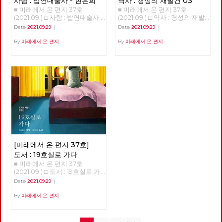
사람 : 밥연대술사 - 현은희
역사 : 경성의 재발견 03
나 의견을 이야기하는 것이 쉽지
화 시대의 도래 조짐이 13년 전
조원 규모의 천문학적 공적 자금
쾌하지는 않은 남미 서부극 □ 사
계는 빨라지고 있고 권력 쟁탈전
■ 미래에서 온 편지 37호
■ 미래에서 온 편지 37호
않은데 어쩌면 저리도 주장이나
부터 보이고 있었다. 리만 브라
을 자본가들에게 쏟아 부었습니
진 : 2021 노동당 정기당대회 현
은 아귀다툼으로 치닫는다. 노동
(2021.09.) □ 사람 : 밥연대술사 -
(2021.09.) □ 역사 : 경성의 재발
의견을 잘 펼치는지. 대중정당이
더스 사태 이후, 위기 상황에서
다. 여기에는 기간 산업이라는
장
자의 삶을 들여다보는 이는 없
현은희 투쟁하는 이들에게 전하
견 03 >>>>>>> 업로드 준비중
라는 슬로건답게 사회주의의 외
는 국가가 얼마든지 시장 균형을
Date
2021.09.29
|
Date
2021.09.29
|
이유로 항공 산업도 포함되었습
다. 오히려 주 120시간 일할 수
는 밥 한 끼에 연대의 마음을 담
<<<<<<<<
연을 확대하고 다양한 생각과 고
고려하지 않고 돈을 찍어낼 수
니다. 그러나 이러한 지원을 받
있도록 해야 한다는 둥, 주 52시
아내는 현은희 동지를 만났습니
By
미래에서 온 편지
By
미래에서 온 편지
정관념 나름의 소신을 가지고 살
있다는 것을 알게 되었다. 여태
은 항공 산업에서 4,000명이 넘
간을 철폐와 자율 계약을 말한
다. ‘저희 복직됐어요. 직장으로
아가는 민중들에게 대안세력으
까지 미국 정부가 코로나 지원에
는 노동자들이 일자리를 잃었습
다. 불평등을 공고히 하는 반노
돌아갈 수 있어서 이제 집회 안
로 노동당이 우뚝 서려면 작은
쏟아낸 돈이 4조 달러 정도이다.
니다. 아시아나 케이오는 해고
동 사회로, 자본주의의 영속성을
해도 돼요.’라고 적힌 편지를 받
차이는 극복하고 함께 가야 한다
한국 국민총생산의 세 배 정도
회피의 어떠한 노력도 없었습니
강조하는 후보만 넘쳐난다. 더
았을 때, ‘연대가 저분들에게 정
는 생각이 있다. 좌파 단위의 통
되는 돈. 한국도 재난지원금 등
다. 300여명의 노동자들에게 희
이상 권력 교체는 노동자 민중의
말 희망이 되었구나‘ 라는 생각
일 대오로, 우리가 흩어져 고립
을 분배하지만, 한국의 재난지원
망 퇴직 신청과 무기한 무급 휴
삶을 바꾸지 못한다. 이젠 체제
에 너무 좋은 거에요. - 인터뷰
될 것이 아니라 극복하고 단결의
금은 산업화된 나라 치고는 별로
직 시행을 강요했습니다. 그리고
교체를 이야기할 때다. 조직된
中에서 - 안보영, 적야 편집위원
기운을 높여내는 흐름들이 만들
크지 않다. 한국 재정 관료들이
희망 퇴직과 무급 휴직에 동의하
노동자들이 앞장서야 한다. 이러
어지고 더욱 활발한 논의들이 진
유럽이나 미국에 비해 더 철저하
지 않은 민주노조 조합원을 정리
한 정세적 판단 속에 민주노총은
행되어야 한다고 생각한다. 그러
게 신자유주의적인 에토스를 내
해고 했습니다. 2020년 지노위,
지난 2월 대의원대회를 통해 불
기에 준비위원회 구성이라는 첫
면화한 것이 아닌가 싶다. 유럽
중노위에서 부당 해고 판정이 났
평등 사회를 바꾸는 거침없는 총
발을 띠었지만 앞으로도 여러 난
에서 가장 타격이 큰, 이탈리아
습니다. 지난 8월 20일 서울 행
파업을 결의했고, 3월 중앙위원
관 들을 잘 극복해 나갔으면 한
같은 경우 지원금의 볼륨이 국민
정법원 심판에서 부당 해고 판정
회에서 총파업 5대 핵심 의제와
[미래에서 온 편지 37호]
다. 내가 노동당에 주인으로 노
총생산의 49%에 달한다. 한국
이 내려졌습니다. 그럼에도 사측
15대 투쟁 요구를 확정했다. 하
동당이 더욱 번성하여 체제를 바
의 추경예산이 사상 최대라고 하
도서 : 19호실로 가다
은 법률회사 김앤장과 1억 원 이
나, 비정규직 철폐, 노동법 전면
꾸는 그 투쟁의 삶에 작은 주춧
지만 이 정도에 못 미친다. 한국
■ 미래에서 온 편지 37호
상 변호비를 지출하며 대법원 소
개정 요구다. 청년, 여성, 고령,
돌이고 싶다. 김민호 인천시당
은 오히려 더 신자유주의 도그마
(2021.09.) □ 도서 : 19호실로 가
송까지 계약을 맺었다고 합니다.
이주 노동자들의 생존 자체를 위
대의원 인천시당은 2019년 당
에 더 얽매이는 것이다. 유럽이
다 19호실로 가다 윤정현 도리
현시점에서 복직 판결 이행 비용
Date
2021.09.29
|
협하는 착취 구조를 바꾸기 위한
대회 이후, 안건 의결 결과에 불
나 미국은 차라리 국가 채무를
스 레싱이라는 작가를 알게 된
은 2억 + α원이지만, 소송 등으
요구다. 자본의 이윤을 보장하기
복한 전임 위원장과 많은 당원들
키워가는데 대한민국에서는 코
것은 그 작가가 어느 해인가 노
By
미래에서 온 편지
로 3억 원 가량 부담했다고 합니
위해 무권리 상태로 방치되고 있
이 탈당하면서 비상대책위원회
로나 국면에서 가계빚이 늘어나
벨문학상을 받았다고 뉴스에 나
다. 그리고 9월 3일 사측에서 제
는 5인 미만 사업장 근로기준법
가 구성되었다. 하지만 새로운
는 반면 국가채무는 여전히 40
왔기 때문이었습니다. 늘 그렇듯
시한 첫 번째가 <해고자에 대한
전면 적용, 노조법 2조 개정을 비
지도부 구성을 하지 못한 상태에
퍼센트 이하다. 국가 대신 개인
이 노벨문학상 수상자의 책들이
복직 이행, 단 복직한 당일 퇴직
롯한 교원·공무원 노동 기본권