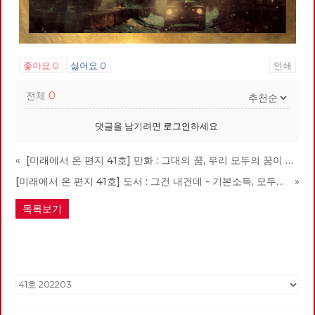
좋아요
0
싫어요
0
인쇄
전체
0
댓글을 남기려면
로그인
하세요.
«
[미래에서 온 편지 41호] 만화 : 그대의 꿈, 우리 모두의 꿈이 되어
[미래에서 온 편지 41호] 도서 : 그건 내건데 - 기본소득, 모두가 차별없이 찾아야 할 권리
»
목록보기