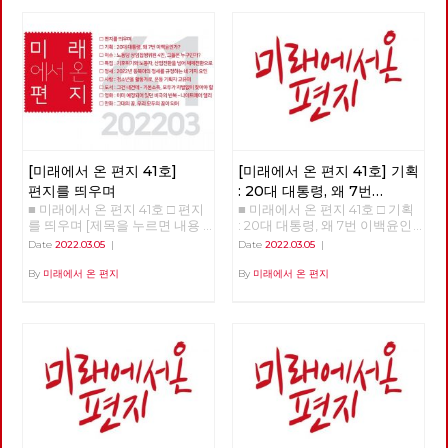
[미래에서 온 편지 41호]
[미래에서 온 편지 41호] 기획
편지를 띄우며
: 20대 대통령, 왜 7번
■ 미래에서 온 편지 41호 □ 편지
■ 미래에서 온 편지 41호 □ 기획
이백윤인가?
(1)
를 띄우며 [제목을 누르면 내용
: 20대 대통령, 왜 7번 이백윤인
을 볼 수 있습니다.] □ 편지를 띄
가? >>>>>> 업로드 준비중
Date
2022.03.05
|
Date
2022.03.05
|
우며 □ 기획 : 20대 대통령, 왜 7
<<<<<<
번 이백윤인가? □ 이슈 : 노동당
By
미래에서 온 편지
By
미래에서 온 편지
상임집행위원 4인, 그들은 누구
인가? □ 특집 : 기후위기와 노동
자, 산업전환을 넘어 체제전환으
로 □ 정세 : 2022년 동북아의 정
세를 규정하는 네 가지 요인 □
사람 : 청소년을 활동가로, 운동
기획자 고유미 □ 도서 : 그건 내
건데 - 기본소득, 모두가 차별없
이 찾아야 할 권리 □ 영화 : 이미
예정되어 있던 비극의 반복 - 나