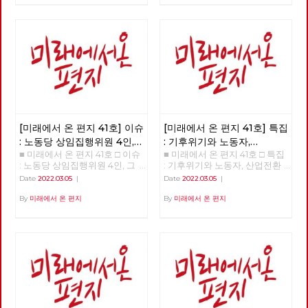
인가? □ 특집 : 기후위기와 노동
자, 산업전환을 넘어 체제전환으
로 □ 정세 : 2022년 동북아의 정
세를 규정하는 네 가지 요인 □
사람 : 청소년을 활동가로, 운동
기획자 고유미 □ 도서 : 그건 내
건데 - 기본소득, 모두가 차별없
이 찾아야 할 권리 □ 영화 : 이미
예정되어 있던 비극의 반복 - 나
이트메어 앨리 □ 만화 : 그대의
꿈, 우리 모두의 꿈이 되어
[미래에서 온 편지 41호] 이슈
[미래에서 온 편지 41호] 특집
: 노동당 상임집행위원 4인,
: 기후위기와 노동자,
■ 미래에서 온 편지 41호 □ 이슈
■ 미래에서 온 편지 41호 □ 특집
그들은 누구인가?
산업전환을 넘어
: 노동당 상임집행위원 4인, 그
: 기후위기와 노동자, 산업전환
체제전환으로
들은 누구인가? >>>>>> 업로드
을 넘어 체제전환으로 >>>>>>
Date
2022.03.05
|
Date
2022.03.05
|
준비중 <<<<<<
업로드 준비중 <<<<<<
By
미래에서 온 편지
By
미래에서 온 편지