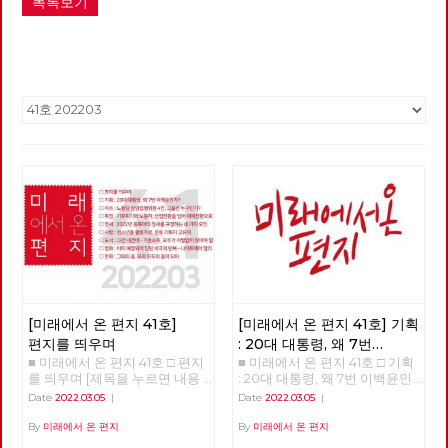
목록보기
[미래에서 온 편지 41호]
[미래에서 온 편지 41호] 기획
편지를 띄우며
: 20대 대통령, 왜 7번
■ 미래에서 온 편지 41호 □ 편지
■ 미래에서 온 편지 41호 □ 기획
이백윤인가?
(1)
를 띄우며 [제목을 누르면 내용
: 20대 대통령, 왜 7번 이백윤인
을 볼 수 있습니다.] □ 편지를 띄
가? >>>>>> 업로드 준비중
Date
2022.03.05
|
Date
2022.03.05
|
우며 □ 기획 : 20대 대통령, 왜 7
<<<<<<
번 이백윤인가? □ 이슈 : 노동당
By
미래에서 온 편지
By
미래에서 온 편지
상임집행위원 4인, 그들은 누구