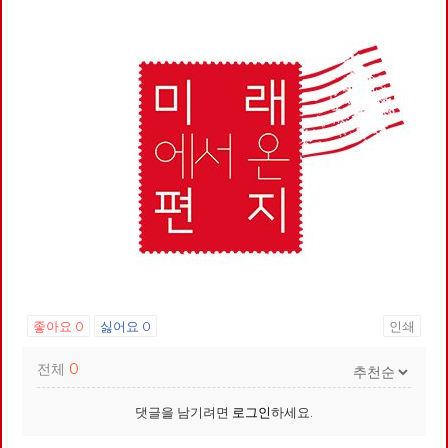
좋아요
0
싫어요
0
인쇄
전체
0
댓글을 남기려면
로그인
하세요.