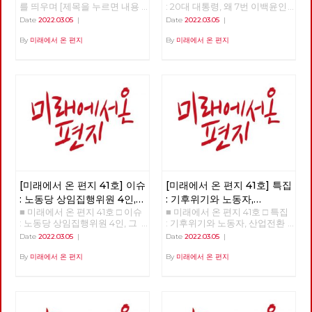
를 띄우며 [제목을 누르면 내용
: 20대 대통령, 왜 7번 이백윤인
을 볼 수 있습니다.] □ 편지를 띄
가? >>>>>> 업로드 준비중
Date
2022.03.05
|
Date
2022.03.05
|
우며 □ 기획 : 20대 대통령, 왜 7
<<<<<<
번 이백윤인가? □ 이슈 : 노동당
By
미래에서 온 편지
By
미래에서 온 편지
상임집행위원 4인, 그들은 누구
인가? □ 특집 : 기후위기와 노동
자, 산업전환을 넘어 체제전환으
로 □ 정세 : 2022년 동북아의 정
세를 규정하는 네 가지 요인 □
사람 : 청소년을 활동가로, 운동
기획자 고유미 □ 도서 : 그건 내
건데 - 기본소득, 모두가 차별없
이 찾아야 할 권리 □ 영화 : 이미
예정되어 있던 비극의 반복 - 나
이트메어 앨리 □ 만화 : 그대의
꿈, 우리 모두의 꿈이 되어
[미래에서 온 편지 41호] 이슈
[미래에서 온 편지 41호] 특집
: 노동당 상임집행위원 4인,
: 기후위기와 노동자,
■ 미래에서 온 편지 41호 □ 이슈
■ 미래에서 온 편지 41호 □ 특집
그들은 누구인가?
산업전환을 넘어
: 노동당 상임집행위원 4인, 그
: 기후위기와 노동자, 산업전환
체제전환으로
들은 누구인가? >>>>>> 업로드
을 넘어 체제전환으로 >>>>>>
Date
2022.03.05
|
Date
2022.03.05
|
준비중 <<<<<<
업로드 준비중 <<<<<<
By
미래에서 온 편지
By
미래에서 온 편지