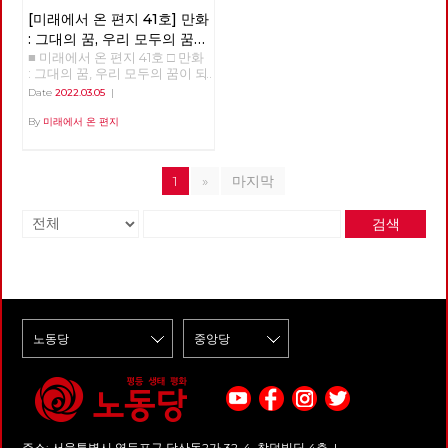
[미래에서 온 편지 41호] 만화
: 그대의 꿈, 우리 모두의 꿈이
■ 미래에서 온 편지 41호 □ 만화
되어
: 그대의 꿈, 우리 모두의 꿈이 되
어 >>>>>> 업로드 준비중
Date
2022.03.05
|
<<<<<<
By
미래에서 온 편지
1
»
마지막
검색
주소: 서울특별시 영등포구 당산동2가 32-4, 창덕빌딩 4층 |