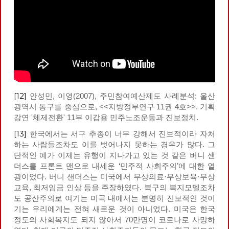
[12]
안성민, 이영(2007), 주민참여예산제도 사례분석: 울산
광역시 동구를 중심으로, <<지방정부연구 11권 4호>>. 기획
강연 '체제전환' 11부 이갑용 민주노조운동과 진보정치.
[13]
한국에서는 서구 추종이 너무 강해서 진보적이라 자처
하는 사람들조차도 이를 벗어나지 못하는 경우가 많다. 그
단적인 예가 이제는 유행이 지나가고 있는 것 같은 버니 샌
더스를 프론트 맨으로 내세운 ‘민주적 사회주의’에 대한 열
광이었다. 버니 샌더스는 미국에서 무상의료·무상보육·무상
교육, 최저임금 인상 등을 주장하였다. 북구의 복지모델조차
도 공산주의로 여기는 미국 내에서는 분명히 진보적인 것이
기는 우리에게는 전혀 새로운 것이 아니었다. 미국은 한국
정도의 사회복지도 되지 않아서 70만명이 코로나로 사망하