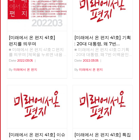
[미래에서 온 편지 41호]
[미래에서 온 편지 41호] 기획
편지를 띄우며
: 20대 대통령, 왜 7번
■ 미래에서 온 편지 41호 □ 편지
■ 미래에서 온 편지 41호 □ 기획
이백윤인가?
(1)
를 띄우며 [제목을 누르면 내용
: 20대 대통령, 왜 7번 이백윤인
을 볼 수 있습니다.] □ 편지를 띄
가? >>>>>> 업로드 준비중
Date
2022.03.05
|
Date
2022.03.05
|
우며 □ 기획 : 20대 대통령, 왜 7
<<<<<<
번 이백윤인가? □ 이슈 : 노동당
By
미래에서 온 편지
By
미래에서 온 편지
상임집행위원 4인, 그들은 누구
인가? □ 특집 : 기후위기와 노동
자, 산업전환을 넘어 체제전환으
로 □ 정세 : 2022년 동북아의 정
세를 규정하는 네 가지 요인 □
사람 : 청소년을 활동가로, 운동
기획자 고유미 □ 도서 : 그건 내
건데 - 기본소득, 모두가 차별없
이 찾아야 할 권리 □ 영화 : 이미
예정되어 있던 비극의 반복 - 나
이트메어 앨리 □ 만화 : 그대의
꿈, 우리 모두의 꿈이 되어
[미래에서 온 편지 41호] 이슈
[미래에서 온 편지 41호] 특집