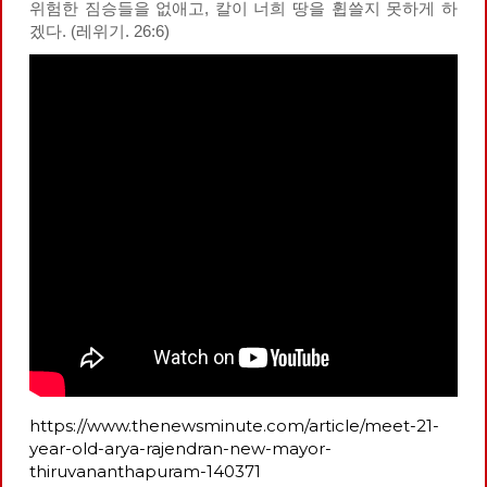
위험한 짐승들을 없애고, 칼이 너희 땅을 휩쓸지 못하게 하
겠다. (레위기. 26:6)
https://www.thenewsminute.com/article/meet-21-
year-old-arya-rajendran-new-mayor-
thiruvananthapuram-140371