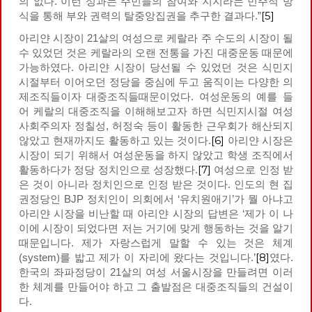
의 없다. 이런 성과는 주민들의 참여와 지지라는 민주적 방
[5]
식을 통해 부와 권력의 탈중앙집권을 추구한 결과다.”
아리얀 시장이 21살의 여성으로 케랄라 주 수도의 시장이 될
수 있었던 것은 케랄라의 오랜 전통을 가진 대중운동 때문에
가능하였다. 아리얀 시장이 당선될 수 있었던 것은 식민지
시절부터 이어오던 정당을 중심에 두고 움직이는 다양한 의
제조직들이자 대중조직들때문이었다. 여성운동의 예를 들
어 케랄의 대중조직을 이해해보고자 하면 식민지시절 여성
사회주의자 정칠성, 허정숙 등이 활동한 근우회가 해산되지
[6]
않았고 현재까지도 활동하고 있는 것이다.
아리얀 시장은
시장이 되기 위해서 여성운동을 하지 않았고 학생 조직에서
[7]
활동하다가 정당 정치인으로 성장했다.
여성으로 인정 받
은 것이 아니라 정치인으로 인정 받은 것이다. 인도의 현 집
권정당인 BJP 정치인이 의회에서 ‘유치원애기’가 뭘 아냐고
아리얀 시장을 비난할 때 아리얀 시장의 답변은 ‘제가 이 나
이에 시장이 되었다면 저는 거기에 맞게 행동하는 것을 알기
때문입니다. 제가 자랑스럽게 말할 수 있는 것은 체계
[8]
(system)를 밟고 제가 이 자리에 왔다는 것입니다.’
였다.
한국의 좌파정당이 21살의 여성 서울시장을 만들려면 이러
한 체계를 만들어야 하고 그 출발점은 대중조직들의 건설이
다.