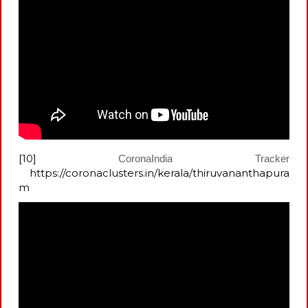
[10]
CoronaIndia Tracker
https://coronaclusters.in/kerala/thiruvananthapura
m