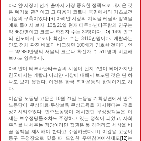
아리얀 시장이 선거 출마시 가장 중요한 정책으로 내세운 것
은 폐기물 관리이고 그 다음이 코로나 국면에서의 기초보건
[9]
시설의 구축이었다.
아리얀 시장의 치적을 케랄라 방역을
예로 들어서 보자. 10월21일 현재 티루바난타푸람의 인구는
[10]
약 96만명이고 코로나 확진자 수는 24명이다.
14억 인구
의 인도에서 코로나 확진자 수는 3410만명이다. 케랄라는
인도 전체 확진 비율과 비교하면 100배가 양호한 것이다. 인
구 약 980만명의 서울의 코로나 확진자 수 511명과 비교해
보아도 양호하다.
아리얀이 티루바난타푸람의 시장이 된지 2년이 되어가지만
한국에서는 케랄라 아리얀 시장에 대해서 보도된 것은 단 하
나도 보지 못했다. 이것은 한국 좌파운동의 한계이기도 하
다.
이갑용 노동당 고문은 10월 21일 노동당 기획강연에서 민주
노동당이 무상의료·무상보육·무상교육을 제시했다는 것을
상기시켜주었다. 민주노동당이 제시했던 무상정책들은 이
제는 보수정당들조차도 주장하고 있는 정책이 되었고, 사회
주의를 내세우는 정당이라면 집권은 못 하더라도 세상을 바
[11]
꿀 정책을 제시해야 한다고 주장하였다.
이갑용 고문이
[12]
동구 구청장으로 있을 때 도입한 주민참여예산제도
는