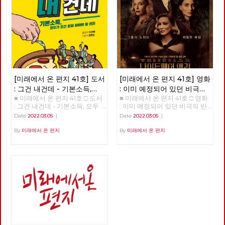
[미래에서 온 편지 41호] 도서
[미래에서 온 편지 41호] 영화
: 그건 내건데 - 기본소득,
: 이미 예정되어 있던 비극의
■ 미래에서 온 편지 41호 □ 도서
■ 미래에서 온 편지 41호 □ 영화
모두가 차별없이 찾아야 할
반복 – 나이트메어 앨리
: 그건 내건데 - 기본소득, 모두
: 이미 예정되어 있던 비극의 반
권리
가 차별없이 찾아야 할 권리
복 – 나이트메어 앨리 >>>>>>
Date
2022.03.05
|
Date
2022.03.05
|
>>>>>> 업로드 준비중 <<<<<<
업로드 준비중 <<<<<<
By
미래에서 온 편지
By
미래에서 온 편지