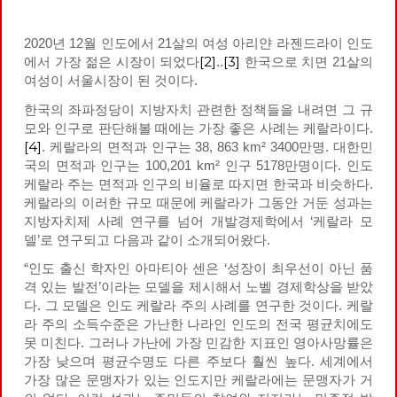
2020년 12월 인도에서 21살의 여성 아리얀 라젠드라이 인도
[2]
[3]
에서 가장 젊은 시장이 되었다
..
한국으로 치면 21살의
여성이 서울시장이 된 것이다.
한국의 좌파정당이 지방자치 관련한 정책들을 내려면 그 규
모와 인구로 판단해볼 때에는 가장 좋은 사례는 케랄라이다.
[4]
. 케랄라의 면적과 인구는 38, 863 km² 3400만명. 대한민
국의 면적과 인구는 100,201 km² 인구 5178만명이다. 인도
케랄라 주는 면적과 인구의 비율로 따지면 한국과 비슷하다.
케랄라의 이러한 규모 때문에 케랄라가 그동안 거둔 성과는
지방자치제 사례 연구를 넘어 개발경제학에서 ‘케랄라 모
델’로 연구되고 다음과 같이 소개되어왔다.
“인도 출신 학자인 아마티아 센은 ‘성장이 최우선이 아닌 품
격 있는 발전’이라는 모델을 제시해서 노벨 경제학상을 받았
다. 그 모델은 인도 케랄라 주의 사례를 연구한 것이다. 케랄
라 주의 소득수준은 가난한 나라인 인도의 전국 평균치에도
못 미친다. 그러나 가난에 가장 민감한 지표인 영아사망률은
가장 낮으며 평균수명도 다른 주보다 훨씬 높다. 세계에서
가장 많은 문맹자가 있는 인도지만 케랄라에는 문맹자가 거