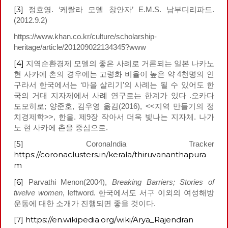
[3]
정호영. ‘케랄라 모델 창안자’ E.M.S. 남부디리파드.
(2012.9.2)
https://www.khan.co.kr/culture/scholarship-
heritage/article/201209022134345?www
[4]
지역순환경제 모델의 좋은 사례로 거론되는 일본 나카노
현 사카에 촌의 경우에는 고령화 비율이 높은 약 4천명의 인
구라서 한국에서는 ‘마을 살리기’의 사례는 될 수 있어도 한
국의 거대 지자제에서 사례 연구로는 한계가 있다 .오카다
도모히로; 양준호, 김우영 옮김(2016), <<지역 만들기의 정
치경제학>>, 한울. 제9장 작아서 더욱 빛나는 지자체. 나가
노 현 사카에 촌을 중심으로.
[5]
CoronaIndia Tracker
https://coronaclusters.in/kerala/thiruvananthapura
m
[6]
Parvathi Menon(2004),
Breaking Barriers; Stories of
twelve women
, leftword. 한국에서도 서구 이외의 여성해방
운동에 대한 소개가 진행되면 좋을 것이다.
[7]
https://en.wikipedia.org/wiki/Arya_Rajendran