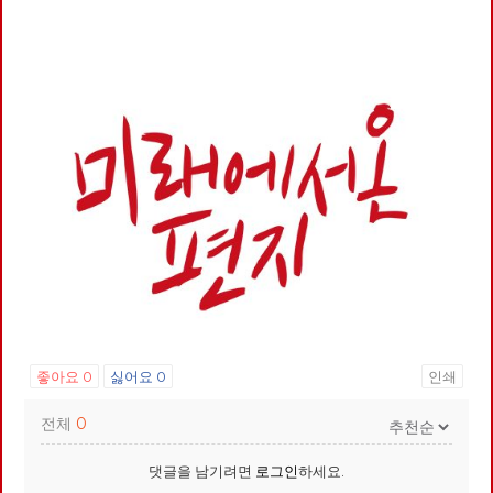
좋아요
0
싫어요
0
인쇄
전체
0
댓글을 남기려면
로그인
하세요.