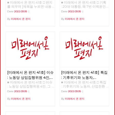
■ 미래에서 온 편지 41호 □ 편지
■ 미래에서 온 편지 41호 □ 기획
이백윤인가?
(1)
를 띄우며 [제목을 누르면 내용
: 20대 대통령, 왜 7번 이백윤인
을 볼 수 있습니다.] □ 편지를 띄
가? >>>>>> 업로드 준비중
Date
2022.03.05
|
Date
2022.03.05
|
우며 □ 기획 : 20대 대통령, 왜 7
<<<<<<
번 이백윤인가? □ 이슈 : 노동당
By
미래에서 온 편지
By
미래에서 온 편지
상임집행위원 4인, 그들은 누구
인가? □ 특집 : 기후위기와 노동
자, 산업전환을 넘어 체제전환으
로 □ 정세 : 2022년 동북아의 정
세를 규정하는 네 가지 요인 □
사람 : 청소년을 활동가로, 운동
기획자 고유미 □ 도서 : 그건 내
건데 - 기본소득, 모두가 차별없
이 찾아야 할 권리 □ 영화 : 이미
예정되어 있던 비극의 반복 - 나
이트메어 앨리 □ 만화 : 그대의
꿈, 우리 모두의 꿈이 되어
[미래에서 온 편지 41호] 이슈
[미래에서 온 편지 41호] 특집
: 노동당 상임집행위원 4인,
: 기후위기와 노동자,
■ 미래에서 온 편지 41호 □ 이슈
■ 미래에서 온 편지 41호 □ 특집
그들은 누구인가?
산업전환을 넘어
: 노동당 상임집행위원 4인, 그
: 기후위기와 노동자, 산업전환
체제전환으로
들은 누구인가? >>>>>> 업로드
을 넘어 체제전환으로 >>>>>>
Date
2022.03.05
|
Date
2022.03.05
|
준비중 <<<<<<
업로드 준비중 <<<<<<
By
미래에서 온 편지
By
미래에서 온 편지