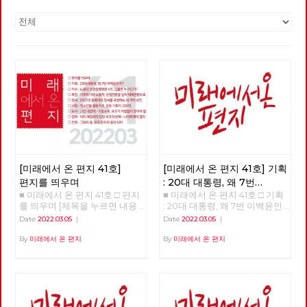
[미래에서 온 편지 41호]
[미래에서 온 편지 41호] 기획
편지를 띄우며
: 20대 대통령, 왜 7번
■ 미래에서 온 편지 41호 □ 편지
■ 미래에서 온 편지 41호 □ 기획
이백윤인가?
(1)
를 띄우며 [제목을 누르면 내용
: 20대 대통령, 왜 7번 이백윤인
을 볼 수 있습니다.] □ 편지를 띄
가? >>>>>> 업로드 준비중
Date
2022.03.05
|
Date
2022.03.05
|
우며 □ 기획 : 20대 대통령, 왜 7
<<<<<<
번 이백윤인가? □ 이슈 : 노동당
By
미래에서 온 편지
By
미래에서 온 편지
상임집행위원 4인, 그들은 누구
인가? □ 특집 : 기후위기와 노동
자, 산업전환을 넘어 체제전환으
로 □ 정세 : 2022년 동북아의 정
세를 규정하는 네 가지 요인 □
사람 : 청소년을 활동가로, 운동