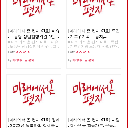
기획자 고유미 □ 도서 : 그건 내
건데 - 기본소득, 모두가 차별없
이 찾아야 할 권리 □ 영화 : 이미
예정되어 있던 비극의 반복 - 나
이트메어 앨리 □ 만화 : 그대의
꿈, 우리 모두의 꿈이 되어
[미래에서 온 편지 41호] 이슈
[미래에서 온 편지 41호] 특집
: 노동당 상임집행위원 4인,
: 기후위기와 노동자,
■ 미래에서 온 편지 41호 □ 이슈
■ 미래에서 온 편지 41호 □ 특집
그들은 누구인가?
산업전환을 넘어
: 노동당 상임집행위원 4인, 그
: 기후위기와 노동자, 산업전환
체제전환으로
들은 누구인가? >>>>>> 업로드
을 넘어 체제전환으로 >>>>>>
Date
2022.03.05
|
Date
2022.03.05
|
준비중 <<<<<<
업로드 준비중 <<<<<<
By
미래에서 온 편지
By
미래에서 온 편지
[미래에서 온 편지 41호] 정세
[미래에서 온 편지 41호] 사람
: 2022년 동북아의 정세를
: 청소년을 활동가로, 운동