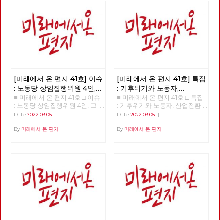
로 □ 정세 : 2022년 동북아의 정
세를 규정하는 네 가지 요인 □
사람 : 청소년을 활동가로, 운동
기획자 고유미 □ 도서 : 그건 내
건데 - 기본소득, 모두가 차별없
이 찾아야 할 권리 □ 영화 : 이미
예정되어 있던 비극의 반복 - 나
이트메어 앨리 □ 만화 : 그대의
꿈, 우리 모두의 꿈이 되어
[미래에서 온 편지 41호] 이슈
[미래에서 온 편지 41호] 특집
: 노동당 상임집행위원 4인,
: 기후위기와 노동자,
■ 미래에서 온 편지 41호 □ 이슈
■ 미래에서 온 편지 41호 □ 특집
그들은 누구인가?
산업전환을 넘어
: 노동당 상임집행위원 4인, 그
: 기후위기와 노동자, 산업전환
체제전환으로
들은 누구인가? >>>>>> 업로드
을 넘어 체제전환으로 >>>>>>
Date
2022.03.05
|
Date
2022.03.05
|
준비중 <<<<<<
업로드 준비중 <<<<<<
By
미래에서 온 편지
By
미래에서 온 편지