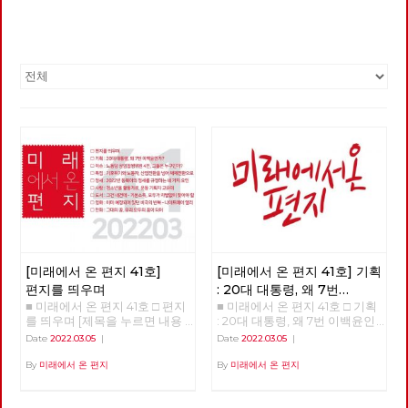
[미래에서 온 편지 41호]
[미래에서 온 편지 41호] 기획
편지를 띄우며
: 20대 대통령, 왜 7번
■ 미래에서 온 편지 41호 □ 편지
■ 미래에서 온 편지 41호 □ 기획
이백윤인가?
(1)
를 띄우며 [제목을 누르면 내용
: 20대 대통령, 왜 7번 이백윤인
을 볼 수 있습니다.] □ 편지를 띄
가? >>>>>> 업로드 준비중
Date
2022.03.05
|
Date
2022.03.05
|
우며 □ 기획 : 20대 대통령, 왜 7
<<<<<<
번 이백윤인가? □ 이슈 : 노동당
By
미래에서 온 편지
By
미래에서 온 편지
상임집행위원 4인, 그들은 누구
인가? □ 특집 : 기후위기와 노동
자, 산업전환을 넘어 체제전환으