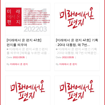
[미래에서 온 편지 41호]
[미래에서 온 편지 41호] 기획
편지를 띄우며
: 20대 대통령, 왜 7번
■ 미래에서 온 편지 41호 □ 편지
■ 미래에서 온 편지 41호 □ 기획
이백윤인가?
(1)
를 띄우며 [제목을 누르면 내용
: 20대 대통령, 왜 7번 이백윤인
을 볼 수 있습니다.] □ 편지를 띄
가? >>>>>> 업로드 준비중
Date
2022.03.05
|
Date
2022.03.05
|
우며 □ 기획 : 20대 대통령, 왜 7
<<<<<<
번 이백윤인가? □ 이슈 : 노동당
By
미래에서 온 편지
By
미래에서 온 편지
상임집행위원 4인, 그들은 누구
인가? □ 특집 : 기후위기와 노동
자, 산업전환을 넘어 체제전환으
로 □ 정세 : 2022년 동북아의 정
세를 규정하는 네 가지 요인 □
사람 : 청소년을 활동가로, 운동
기획자 고유미 □ 도서 : 그건 내
건데 - 기본소득, 모두가 차별없
이 찾아야 할 권리 □ 영화 : 이미
예정되어 있던 비극의 반복 - 나