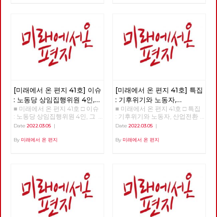
인가? □ 특집 : 기후위기와 노동
자, 산업전환을 넘어 체제전환으
로 □ 정세 : 2022년 동북아의 정
세를 규정하는 네 가지 요인 □
사람 : 청소년을 활동가로, 운동
기획자 고유미 □ 도서 : 그건 내
건데 - 기본소득, 모두가 차별없
이 찾아야 할 권리 □ 영화 : 이미
예정되어 있던 비극의 반복 - 나
이트메어 앨리 □ 만화 : 그대의
꿈, 우리 모두의 꿈이 되어
[미래에서 온 편지 41호] 이슈
[미래에서 온 편지 41호] 특집
: 노동당 상임집행위원 4인,
: 기후위기와 노동자,
■ 미래에서 온 편지 41호 □ 이슈
■ 미래에서 온 편지 41호 □ 특집
그들은 누구인가?
산업전환을 넘어
: 노동당 상임집행위원 4인, 그
: 기후위기와 노동자, 산업전환
체제전환으로
들은 누구인가? >>>>>> 업로드
을 넘어 체제전환으로 >>>>>>
Date
2022.03.05
|
Date
2022.03.05
|
준비중 <<<<<<
업로드 준비중 <<<<<<
By
미래에서 온 편지
By
미래에서 온 편지