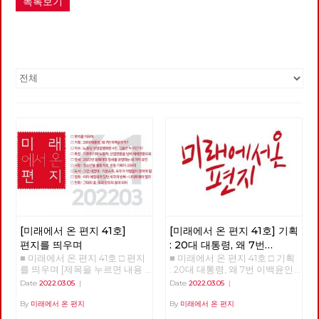
목록보기
[미래에서 온 편지 41호]
[미래에서 온 편지 41호] 기획
편지를 띄우며
: 20대 대통령, 왜 7번
■ 미래에서 온 편지 41호 □ 편지
■ 미래에서 온 편지 41호 □ 기획
이백윤인가?
(1)
를 띄우며 [제목을 누르면 내용
: 20대 대통령, 왜 7번 이백윤인
을 볼 수 있습니다.] □ 편지를 띄
가? >>>>>> 업로드 준비중
Date
2022.03.05
|
Date
2022.03.05
|
우며 □ 기획 : 20대 대통령, 왜 7
<<<<<<
번 이백윤인가? □ 이슈 : 노동당
By
미래에서 온 편지
By
미래에서 온 편지
상임집행위원 4인, 그들은 누구