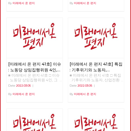
번 이백윤인가? □ 이슈 : 노동당
By
미래에서 온 편지
By
미래에서 온 편지
상임집행위원 4인, 그들은 누구
인가? □ 특집 : 기후위기와 노동
자, 산업전환을 넘어 체제전환으
로 □ 정세 : 2022년 동북아의 정
세를 규정하는 네 가지 요인 □
사람 : 청소년을 활동가로, 운동
기획자 고유미 □ 도서 : 그건 내
건데 - 기본소득, 모두가 차별없
이 찾아야 할 권리 □ 영화 : 이미
예정되어 있던 비극의 반복 - 나
이트메어 앨리 □ 만화 : 그대의
꿈, 우리 모두의 꿈이 되어
[미래에서 온 편지 41호] 이슈
[미래에서 온 편지 41호] 특집
: 노동당 상임집행위원 4인,
: 기후위기와 노동자,
■ 미래에서 온 편지 41호 □ 이슈
■ 미래에서 온 편지 41호 □ 특집
그들은 누구인가?
산업전환을 넘어
: 노동당 상임집행위원 4인, 그
: 기후위기와 노동자, 산업전환
체제전환으로
들은 누구인가? >>>>>> 업로드
을 넘어 체제전환으로 >>>>>>
Date
2022.03.05
|
Date
2022.03.05
|
준비중 <<<<<<
업로드 준비중 <<<<<<
By
미래에서 온 편지
By
미래에서 온 편지