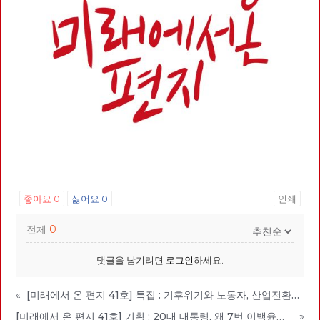
좋아요
0
싫어요
0
인쇄
전체
0
댓글을 남기려면
로그인
하세요.
«
[미래에서 온 편지 41호] 특집 : 기후위기와 노동자, 산업전환을 넘어 체제전환으로
[미래에서 온 편지 41호] 기획 : 20대 대통령, 왜 7번 이백윤인가?
»