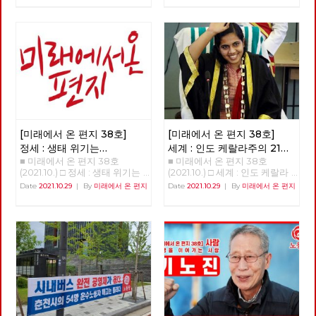
시작하는 대선 기획과 노동당 대
하자고 조직적 결정을 했다. 노
<<<<<<<<<<
'지역순환경제, 민주적 로컬의
선정책토론회 소식은, 우리에게
동해방과 민중의 지킴이로 시작
글로벌화-관료제적 중앙-독점
필요한 전환에 대한 고민을 풍성
한 진보정당이 분열하며 지금은
자본에 대한 '밑에서부터의' 대
하게 합니다. 춘천버스완전공영
사회주의를 문구로도 사용하지
항' 지역순환경제란 반갑습니
제 투쟁의 여정과 지역순환경제
않는 가운데, 사회주의 정치의
다. ‘지역순환경제’라는 개념을
소식, 그리고 이번 호부터 연재
뿌리가 튼튼히 자리를 잡아 가고
아실 것이다. 지역에서 돈이 순
를 시작하는 ‘세계’편은 우리가
있다. 이런 가운데, 2022년 대통
환하는 흐름을 가리키는 개념이
실천해야 할 전환의 경로를 알려
령 선거를 앞두고, 민주노총의
다. 지역화폐 같은 것이 구체적
줍니다. 대선에 앞서 노동당에서
전직 간부들과 전직 노동운동가
인 사례다. 그런데 이것이 계급
는 차기 대표단 선거와 각급 당
들이 속속 민주당으로 들어가고
적으로 진보적인 개념이다. 지역
부의 당직선거가 진행되고 있기
있다. 민주노동당부터 지금까지
안에서만 돈이 돌고, 지역의 소
도 합니다. 체제를 전환하기 위
20년의 세월을 함께하다 민주당
득이 지역에서 소비되고 지역의
[미래에서 온 편지 38호]
[미래에서 온 편지 38호]
해서는 그 주체인 노동당의 전환
으로 가는 사람들은, 분열만 하
기업이 지역 내 다른 기업으로
또한 필수불가결합니다. 그리고
고 있는 진보정당으로는 전망이
정세 : 생태 위기는
세계 : 인도 케랄라주의 21세
재투자하는 완결적 지역순환경
노동당의 전환이란 각 지역과 현
없다고, 그래서 떠난다고 자신을
■ 미래에서 온 편지 38호
■ 미래에서 온 편지 38호
자본주의의 위기다
여성 시장 아리얀
(1)
제가 구축된다는 것은, 지역을
장 당원들의 보다 실천적인 전환
합리화한다. 민주노총 내의 활동
(2021.10.) □ 정세 : 생태 위기는
(2021.10.) □ 세계 : 인도 케랄라
잠식하는 글로벌 독점 자본이나
을 통해서만 이루어질 수 있을
가들이 진보정당을 비판하는 내
자본주의의 위기다 생태위기는
주의 21세 여성 시장 아리얀 21살
Date
2021.10.29
|
By
미래에서 온 편지
Date
2021.10.29
|
By
미래에서 온 편지
대기업과의 대항관계가 구축되
것입니다. 소중한 우리들의 고민
용이 민주당으로 떠난 사람들의
자본주의의 위기다 이승무 정책
의 여성 아리얀은 어떻게 3천4
는 것이다. 신자유주의적 세계화
과 실천들이 더 멀리까지 더 가
비판과 다르지 않다. 수구정당
위원 1. 생태경제 이론들의 배경
백만이 사는 인도 케랄라 주의
로 지역이 피폐해지고 있는 상황
깝게 연결되어, 사회주의 실현을
국민의힘이 민주노총을 적대시
최근 국내외적으로 생태사회주
수도 티루바난타푸람의 시장이
에서 지역이 이에 대항하기 위해
향한 정치적 무기로서 노동당의
하지만 진보정당을 비난하지 않
의, 기후 중립 등에 대한 논의가
되었는가? 정호영(노동당 국제
서는 지속 가능한, 경제적 생명
강화와 확대에 조금이나마 도움
는 것과 대조된다. 20년을 넘게
진행되고 있다. 그런 주장들이
연대재건 트로이카 세계마당[1])
력이 있는 방안으로 대항해야 한
이 되기를 바라며, 복간 후 여섯
욕먹어 가면서 진보정당 한다고
지금의 생태 위기 극복을 위해
아리얀 시장 취임 사진 . 2020년
다. 그런 면에서도 지역순환경제
번째 편지를 띄웁니다. [미래에
자신의 돈과 시간 써가며 진보정
경제 시스템 또는 경제 운용 원
12월 2020년 12월 인도에서 21살
는 글로벌화에 대한 대안이다.
서 온 편지] 편집위원회 김석정
당을 지킨 사람들에게 전망의 부
리의 커다란 변화가 필요하다는
의 여성 아리얀 라젠드라이 인도
무엇보다 중요한 건 지역순환경
나도원 안보영 이용규 적야 정상
재와 분열이라는 말을 쉽게 하면
것을 전제로 해서 나온 것이라고
에서 가장 젊은 시장이 되었다
제는 지역이 자주적, 자치적 측
천 현린 [제목을 누르면 내용을
안 된다. 정당 밖에서 수수방관
할 수 있고 각각이 상당한 고민
[2]..[3] 한국으로 치면 21살의 여
면에서 지역의 경제와 사회를 편
볼 수 있습니다] □ 편지를 띄우
할 때 우리는 내부에서도 싸우고
의 결과이면서 나름의 사상적인
성이 서울시장이 된 것이다. 한
성하고 기획하는 운동이다. 관료