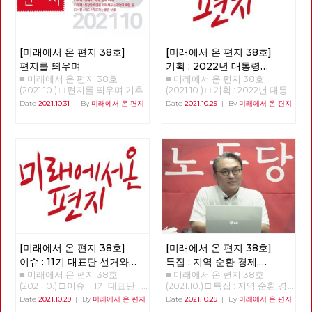
[미래에서 온 편지 38호]
[미래에서 온 편지 38호]
편지를 띄우며
기획 : 2022년 대통령
■ 미래에서 온 편지 38호
■ 미래에서 온 편지 38호
선거의 의미와 과제
(1)
(2021.10.) □ 편지를 띄우며 기후
(2021.10.) □ 기획 : 2022년 대통
위기와 경제위기, 그리고 심화된
령 선거의 의미와 과제 함께, 바
Date
2021.10.31
|
By
미래에서 온 편지
Date
2021.10.29
|
By
미래에서 온 편지
착취와 불평등 속에서, 모두가
로 지금 시작하자 이갑용 노동당
‘전환’을 이야기하고 있습니다.
고문, 전 민주노총 위원장 2022
하지만 그것이 누구에 의한, 누
년 대통령 선거를 앞두고 노동당
구를 위한, 어떠한 전환인가에
과 사회변혁노동자당(이하 변혁
따라, 한국사회의 위기를 해결할
당)이 사회주의 후보로 공동으
수도 있지만, 반대로 현재의 착
로 대통령 선거를 치르자는 중요
취와 불평등을 미래로까지 지속·
한 결정을 했다. 미약한 힘이기
확대시킬 수도 있습니다. [미래
는 했지만 노동당은 보수정당들
에서 온 편지] 38호는 우리에게
사이에서 쓰러진 진보와 사회주
필요한 전환, 우리가 실천해야
의 실현이라는 처음의 약속을 지
할 전환이 어떠한 것인지에 대한
키기 위해 힘겹게 견뎌왔다. 변
소식들로 채웠습니다. 부당한 해
혁당 역시 수십 년을 노동자 민
고에 맞서 2년 째 거리에서 투쟁
중의 버팀목이 되는 것에 주저함
[미래에서 온 편지 38호]
[미래에서 온 편지 38호]
중인 당원의 목소리는 이 위기와
이 없었던 투쟁하는 정치조직이
이슈 : 11기 대표단 선거와
특집 : 지역 순환 경제,
착취의 근본 원인이 무엇인지를
다. 양 당은 선거라는 공간에서
■ 미래에서 온 편지 38호
■ 미래에서 온 편지 38호
대선 정책 토론
'밑에서부터의 대항'
명확하게 보여 줍니다. ‘사회주
노동자 민중에게 미치는 영향력
(2021.10.) □ 이슈 : 11기 대표단
(2021.10.) □ 특집 : 지역 순환 경
의·좌파 대통령 선거·지방선거
을 경험한 정당들이기에 2022
선거와 대선 정책 토론
제, 민주적 로컬의 글로벌화 [기
Date
2021.10.29
|
By
미래에서 온 편지
Date
2021.10.29
|
By
미래에서 온 편지
공동투쟁본부’의 출범을 앞두고
년 치러지는 대통령 선거에 함께
>>>>>>>>> 업로드 준비중
획강연 '체제전환' 6부 양준호]