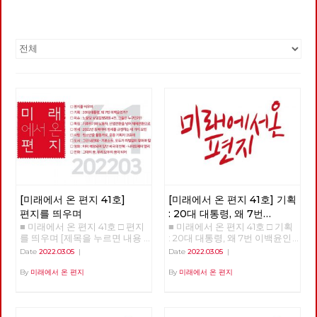
[미래에서 온 편지 41호]
[미래에서 온 편지 41호] 기획
편지를 띄우며
: 20대 대통령, 왜 7번
■ 미래에서 온 편지 41호 □ 편지
■ 미래에서 온 편지 41호 □ 기획
이백윤인가?
(1)
를 띄우며 [제목을 누르면 내용
: 20대 대통령, 왜 7번 이백윤인
을 볼 수 있습니다.] □ 편지를 띄
가? >>>>>> 업로드 준비중
Date
2022.03.05
|
Date
2022.03.05
|
우며 □ 기획 : 20대 대통령, 왜 7
<<<<<<
번 이백윤인가? □ 이슈 : 노동당
By
미래에서 온 편지
By
미래에서 온 편지
상임집행위원 4인, 그들은 누구
인가? □ 특집 : 기후위기와 노동
자, 산업전환을 넘어 체제전환으