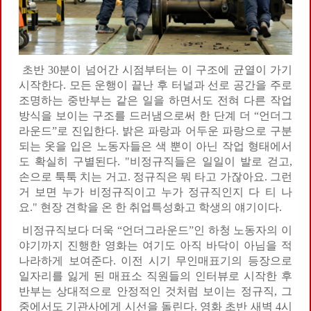
초반 30분이 넘어간 시점부터는 이 구조에 균열이 가기
시작한다. 모든 운행이 끝난 후 터널과 선로 공간을 주로
조명하는 중반부는 같은 일을 하면서도 전혀 다른 작업
방식을 보이는 구조를 드러냄으로써 한 단계 더 “언더그
라운드”로 진입한다. 밝은 파랑과 어두운 파랑으로 구분
되는 옷을 입은 노동자들은 색 뿐이 아닌 작업 형태에서
도 확실히 구별된다. "비정규직들은 일일이 발로 걷고,
손으로 툭툭 치는 거고. 정규직은 뭐 타고 가잖아요. 그런
거 보면 누가 비정규직이고 누가 정규직인지 다 티 나
요." 현장 견학을 온 한 취업특성화고 학생의 얘기이다.
비정규직보다 더욱 “언더그라운드”인 하청 노동자의 이
야기까지 진행한 영화는 여기도 아직 바닥이 아님을 적
나라하게 보여준다. 이전 시기 무인매표기의 등장으로
일자리를 잃게 된 매표소 직원들의 인터뷰로 시작한 후
반부는 상대적으로 안정적인 것처럼 보이는 정규직, 그
중에서도 기관사에게 시선을 돌린다. 영화 초반 새벽 4시