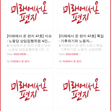
로 □ 정세 : 2022년 동북아의 정
세를 규정하는 네 가지 요인 □
사람 : 청소년을 활동가로, 운동
기획자 고유미 □ 도서 : 그건 내
건데 - 기본소득, 모두가 차별없
이 찾아야 할 권리 □ 영화 : 이미
예정되어 있던 비극의 반복 - 나
이트메어 앨리 □ 만화 : 그대의
꿈, 우리 모두의 꿈이 되어
[미래에서 온 편지 41호] 이슈
[미래에서 온 편지 41호] 특집
: 노동당 상임집행위원 4인,
: 기후위기와 노동자,
■ 미래에서 온 편지 41호 □ 이슈
■ 미래에서 온 편지 41호 □ 특집
그들은 누구인가?
산업전환을 넘어
: 노동당 상임집행위원 4인, 그
: 기후위기와 노동자, 산업전환
체제전환으로
들은 누구인가? >>>>>> 업로드
을 넘어 체제전환으로 >>>>>>
Date
2022.03.05
|
Date
2022.03.05
|
준비중 <<<<<<
업로드 준비중 <<<<<<
By
미래에서 온 편지
By
미래에서 온 편지