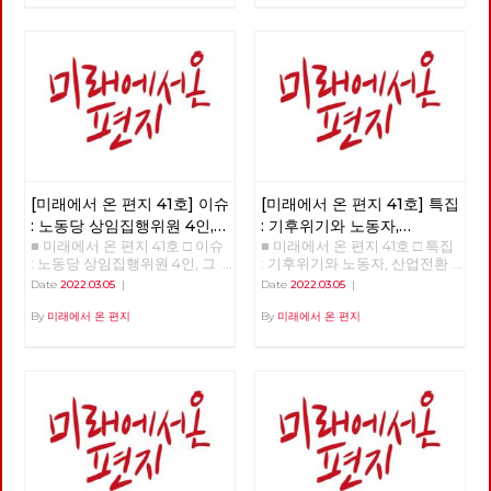
인가? □ 특집 : 기후위기와 노동
자, 산업전환을 넘어 체제전환으
로 □ 정세 : 2022년 동북아의 정
세를 규정하는 네 가지 요인 □
사람 : 청소년을 활동가로, 운동
기획자 고유미 □ 도서 : 그건 내
건데 - 기본소득, 모두가 차별없
이 찾아야 할 권리 □ 영화 : 이미
예정되어 있던 비극의 반복 - 나
이트메어 앨리 □ 만화 : 그대의
꿈, 우리 모두의 꿈이 되어
[미래에서 온 편지 41호] 이슈
[미래에서 온 편지 41호] 특집
: 노동당 상임집행위원 4인,
: 기후위기와 노동자,
■ 미래에서 온 편지 41호 □ 이슈
■ 미래에서 온 편지 41호 □ 특집
그들은 누구인가?
산업전환을 넘어
: 노동당 상임집행위원 4인, 그
: 기후위기와 노동자, 산업전환
체제전환으로
들은 누구인가? >>>>>> 업로드
을 넘어 체제전환으로 >>>>>>
Date
2022.03.05
|
Date
2022.03.05
|
준비중 <<<<<<
업로드 준비중 <<<<<<
By
미래에서 온 편지
By
미래에서 온 편지