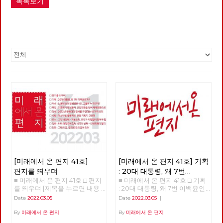
목록보기
[미래에서 온 편지 41호]
[미래에서 온 편지 41호] 기획
편지를 띄우며
: 20대 대통령, 왜 7번
■ 미래에서 온 편지 41호 □ 편지
■ 미래에서 온 편지 41호 □ 기획
이백윤인가?
(1)
를 띄우며 [제목을 누르면 내용
: 20대 대통령, 왜 7번 이백윤인
을 볼 수 있습니다.] □ 편지를 띄
가? >>>>>> 업로드 준비중
Date
2022.03.05
|
Date
2022.03.05
|
우며 □ 기획 : 20대 대통령, 왜 7
<<<<<<
번 이백윤인가? □ 이슈 : 노동당
By
미래에서 온 편지
By
미래에서 온 편지
상임집행위원 4인, 그들은 누구