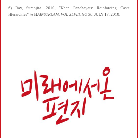
6) Ray, Suranjita. 2010, "Khap Panchayats: Reinforcing Caste
Hierarchies"
in MAINSTREAM, VOL XLVIII, NO 30
, JULY 17, 2010.