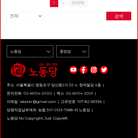
치제는 인도 자본주의라는 한계
1
»
마지막
스템이 필요하다. 이를 달리 말
내에서 할 수 있는 최대한의 기
하면, 노동이 적절히 배분된다는
속위임 에 의한 의행합일 정치를
뜻이기도 하다. 이것은 어떤 사
검색
실현하고자 한 것이었다. <그림
회든지 공통적인 것이다. 봉건
1> 인도 독립 후 첫 번째 케랄라
사회에는 공동체의 질서가 있었
주지사 EMS 남부디리파드 우표
다. 생산하는 계급이 따로 있고
몇 번의 연재를 통해서 케랄라
생산에 참여하지 않으면서 소비
에 관련된 지식들을 공유하고자
하는 계급이란, 역할 분담이 있
한다. 케랄라의 지방자치제를 연
었으며 그것이 전통적 질서로 이
구해서 한국의 지방자치제와 비
어지고 반복되었다. 누가 뭘 얼
교한 후 노동당의 정책에 반영해
마나 생산하는지의 문제가 이미
야 할 필요성은 케랄라 지방자치
정해져 있던 것이다. 근데 이것
제가 가지고 있는 다음과 같은
은 근대사회에 들어오면서 해체
특징들에 있다.3) (1) 세계적인
되었다. 그리고 사유재산제도가
모범 사례로서의 분권화와 주민
확립되었다. 사적 소유권은 자본
참여를 결합한 아래로부터의 주
주의와 자유주의의 기본이다. 누
민자치 (2) 주민들의 자발성을
가 무엇을 생산하고 갖는지의 문
주소: 서울특별시 영등포구 당산동2가 32-4, 창덕빌딩 4층 |
이끌어낸 사회 운동과 대중 조직
제를 관여할 수 없다. 다음으로
(3) 주민 계획을 통한 다양한 이
는 고도의 분업체계가 형성되었
문의전화: 02-6004-2000
|
팩스: 02-6004-2001
|
해 집단 간의 분열 극복 (4) 주민
다. 농경사회에서는 생활에 필요
계획을 통한 경제 위기의 극복과
이메일:
laborkr@gmail.com
|
고유번호: 107-82-63336 |
한 것을 자급자족하였다. 그러나
성장 (5) 사회적 약자를 배려하
필요한 것이 많아지고, 생산력과
당원직접납부계좌: 농협 301-0123-7668-61 노동당 |
는 의식적인 노력 (6) 지방자치
기술이 발전하면서 생산자들이
정부 부서 - 1,209여 개의 지방자
특정한 생산 물품의 생산을 전담
노동당.No Copyright,Just Copyleft.
치단체의 주민 계획 관리 (7) 주
하게 되었다. 그렇게 사회적 분
민 자치 자체 평가 관리를 통한
업체계가 형성되었다. 사회적 분
지자제 간의 경험 공유 (8) 주민
업체계의 유지 그렇다면 이게 어
계획에서 정보통신 기술의 도입
떻게 유지되는가. 사적 생산자가