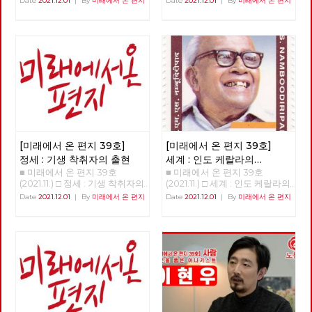
Date
2021.12.01
|
By
미래에서 온 편지
Date
2021.12.01
|
By
미래에서 온 편지
리 : 이용규 편집위원 <혁명노트
>라는 책에서 중심 화두로 ‘물신
성’을 얘기했다. 그런데 당황스
러운 상황이 일어났다. 물신성이
뭐냐는 물음이 쏟아진 것이다. <
자본론>에서 가장 어렵다고 하
는 부분은 ‘상품과 화폐’ 부분이
다. 그런데 이것은 마르크스 본
인이 어렵다고 한 부분이다. 그
런데 ‘물신성, 물신 숭배’ 부분이
더 어렵다. <혁명노트>에서 물
신성의 정의에 대해서는 충분히
말하지 않았기 때문에 그런 질문
[미래에서 온 편지 39호]
[미래에서 온 편지 39호]
들을 받게 되었다. (옮긴이 주: 카
정세 : 기생 착취자의 출현
세계 : 인도 케랄라의
를 마르크스가 쓴 <자본론> 제1
■ 미래에서 온 편지 39호
■ 미래에서 온 편지 39호
아래로부터의 주민자치 01
권의 1장은 상품과 화폐의 형태
(2021.11.) □ 정세 : 기생 착취자의
(2021.11.) □ 세계 : 인도 케랄라의
와 가치를 설명한다. 경제학적
출현 >>>>> 업로드 준비중
아래로부터의 주민자치 01 - 세
Date
2021.12.01
|
By
미래에서 온 편지
Date
2021.12.01
|
By
미래에서 온 편지
지식을 설명하는 부분이라 다른
<<<<<<
계적인 모범 사례로서의 분권화
부분보다 읽기 어렵다고 여겨진
와 주민 참여를 결합한 아래로부
다. ‘물신성’이란 ‘상품물신성
터의 주민자치 - 정호영(노동당
Commodity Fetishism’이란
국제연대재건 트로이카 세계마
말로 1장 제4절에서 처음 등장한
당) 1996년 8월 17일 주민 계획
다. 김규항 작가는 2020년 출간
(people’s plan)으로 시작된 케
한 <혁명노트>에서 물신성을 주
랄라의 지방자치는 케랄라 주 전
된 화두로 삼았다. 김규항 작가
체 예산의 35~40%를 할당받는
는 강연 전반에서 같은 책의 이
다. 그리고 무엇보다 지방자치제
름을 <자본론>과 <자본>으로 섞
에서 중앙의 심의 없이 예산을
어서 언급했으며, 여기서는 혼동