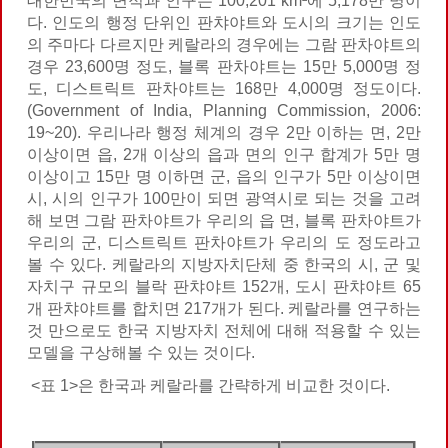
대한민국의 면적과 인구는 100,201 km²에 5,178만 명이
다. 인도의 행정 단위인 판챠야트와 도시의 크기는 인도
의 주마다 다르지만 케랄라의 경우에는 그람 판차야트의
경우 23,600명 정도, 블록 판차야트는 15만 5,000명 정
도, 디스트릭트 판차야트는 168만 4,000명 정도이다.
(Government of India, Planning Commission, 2006:
19~20). 우리나라 행정 체계의 경우 2만 이하는 면, 2만
이상이면 읍, 2개 이상의 읍과 면의 인구 합계가 5만 명
이상이고 15만 명 이하면 군, 읍의 인구가 5만 이상이면
시, 시의 인구가 100만이 되면 광역시로 되는 것을 고려
해 보면 그람 판차야트가 우리의 읍 면, 블록 판차야트가
우리의 군, 디스트릭트 판차야트가 우리의 도 정도라고
볼 수 있다. 케랄라의 지방자치단체 중 한국의 시, 군 및
자치구 규모의 블락 판챠야트 152개, 도시 판챠야트 65
개 판챠야트를 합치면 217개가 된다. 케랄라를 연구하는
것 만으로도 한국 지방자치 전체에 대해 적용할 수 있는
모델을 구상해볼 수 있는 것이다.
<표 1>은 한국과 케랄라를 간략하게 비교한 것이다.