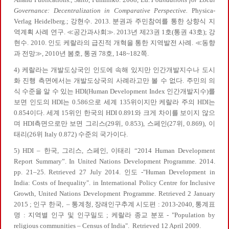
Governance: Decentralization in Comparative Perspective.
Physica-
Verlag Heidelberg.; 강현수. 2013. 분권과 주민참여를 통한 상향식 지
역계획 사례 연구. ≪공간과사회≫. 2013년 제23권 1호(통권 43호); 강
현수. 2010. 인도 케랄라의 급진적 개혁을 통한 지역발전 사례. ≪동향
과 전망≫, 2010년 봄호, 통권 78호, 148~182쪽.
4) 케랄라는 개발도상국인 인도에 속해 있지만 인간개발지수나 도시
화 진행 측면에서는 개발도상국의 사례라고만 볼 수 없다. 주민의 의
식 수준을 알 수 있는 HDI(Human Development Index 인간개발지수)를
보면 인도의 HDI는 0.586으로 세계 135위이지만 케랄라 주의 HDI는
0.854이다. 세계 15위인 한국의 HDI 0.891와 크게 차이를 보이지 않으
며 HDI측면으로만 보면 그리스(29위, 0.853), 스페인(27위, 0.869), 이
태리(26위 Italy 0.872) 수준의 국가이다.
5) HDI – 한국, 그리스, 스페인, 이태리 “2014 Human Development
Report Summary”. In United Nations Development Programme. 2014.
pp. 21–25. Retrieved 27 July 2014. 인도 -"Human Development in
India: Costs of Inequality". in International Policy Centre for Inclusive
Growth, United Nations Development Programme. Retrieved 2 January
2015 ; 인구 한국, – 통계청, 장래인구추계 시도편 : 2013-2040, 통계표
명 : 지역별 인구 및 인구밀도 ; 케랄라 종교 분포 - "Population by
religious communities – Census of India". Retrieved 12 April 2009.