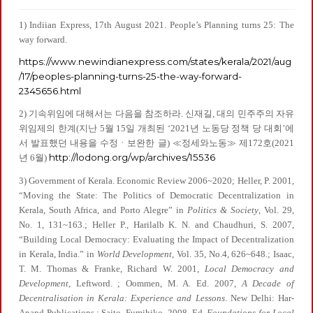
1) Indiian Express, 17th August 2021. People’s Planning turns 25: The
way forward.
https://www.newindianexpress.com/states/kerala/2021/aug
/17/peoples-planning-turns-25-the-way-forward-
2345656.html
2) 기속위임에 대해서는 다음을 참조하라. 신재길, 대의 민주주의 자유
위임제의 한계(지난 5월 15일 개최된 ‘2021년 노동당 정책 당 대회’에
서 발표했던 내용을 수정ㆍ보완한 글) ≪정세와노동≫ 제172호(2021
http://lodong.org/wp/archives/15536
년 6월)
3) Government of Kerala. Economic Review 2006~2020; Heller, P. 2001,
“Moving the State: The Politics of Democratic Decentralization in
Kerala, South Africa, and Porto Alegre” in
Politics & Society
, Vol. 29,
No. 1, 131~163.; Heller P., Harilalb K. N. and Chaudhuri, S. 2007,
“Building Local Democracy: Evaluating the Impact of Decentralization
in Kerala, India.” in
World Development,
Vol. 35, No.4, 626~648.; Isaac,
T. M. Thomas & Franke, Richard W. 2001,
Local Democracy and
Development
, Leftword. ; Oommen, M. A. Ed. 2007,
A Decade of
Decentralisation in Kerala: Experience and Lessons
. New Delhi: Har-
Anand Publications.; Saito, Fumihiko. 2008, Ed.
Foundations for Local