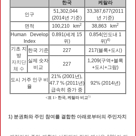
한국
케랄라
51,302,044
33,387,677(2011
인구
(2014년 기준)
년 기준)
2
2
면적
100,210 km
38,863 km
Human Develop
0.891(세계 15
0.854(인도내 1
4)
Index
위)
위)
기초 지
한국 기준
227
217(블록+도시)
방
실제 숫자
1,209(구역+블록
자치단
227
비교
+도시+그람)
체 수
21% (2001년),
도시 거주 인구 비
47.7 % (2011년)
92% (2014년)
율
급속히 증가 중
5)
<표 1> 한국, 케랄라 비교
1) 분권화와 주민 참여를 결합한 아래로부터의 주민자치