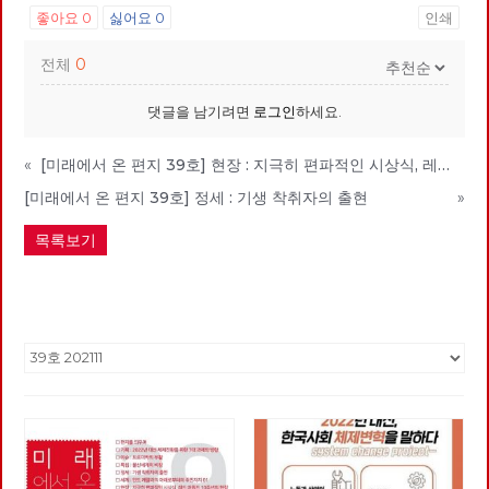
좋아요
0
싫어요
0
인쇄
전체
0
댓글을 남기려면
로그인
하세요.
«
[미래에서 온 편지 39호] 현장 : 지극히 편파적인 시상식, 레드 어워드 10주년의 현장
[미래에서 온 편지 39호] 정세 : 기생 착취자의 출현
»
목록보기