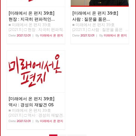
자체적으로 짜고 결정할 수 있
을 피하기 위해 <자본론>으로
다. 이 주민 계획의 시작을 빅뱅
적는다.) 우리가 살아가는 이 자
이라고 부른 이유가 그 때문이
[미래에서 온 편지 39호]
[미래에서 온 편지 39호]
본주의 세계는 상품으로 이루어
다.1) 케랄라 모델의 입안자였던
진 세계다. 상품이 아닌 것이 없
현장 : 지극히 편파적인
사람 : 질문을 품은
EMS 남부디리파드가 집권 이후
으며, 우리라고 일컬어지는 대부
■ 미래에서 온 편지 39호
■ 미래에서 온 편지 39호
시상식, 레드 어워드
아나키스트, 이현우
가장 먼저 한 것은 토지 개혁이
분의 사람들도 임노동으로 산다.
(2021.11.) □ 현장 : 지극히 편파적
(2021.11.) □ 사람 : 질문을 품은
10주년의 현장
었고 토지 개혁을 어느 정도 이
직장 생활도 내 노동력 상품을
인 시상식, 레드 어워드 10주년
아나키스트, 이현우 안보영, 적
Date
2021.12.01
|
By
미래에서 온 편지
Date
2021.12.01
|
By
미래에서 온 편지
룬 후 바로 다음 목표로 잡은 것
판매하면서 생활하는 것이다. 왜
의 현장 >>>> 업로드 준비중
야, 정상천 편집위원 해고자에서
이 바로 대규모 대중 조직에 의
이런 세상이 만들어졌는지 질문
<<<<<<
활동가로, 그리고 나은 사회를
해서 실현되는 지방자치제였다.
해 볼 필요가 있다. 사회적 분업
위해 공부하는 아나키스트 이현
케랄라에서는 선출직 대표나 행
체계의 형성 애덤 스미스는 ‘교
우 동지를 만났습니다. ‘노동자
정 조직들이 예산 사용에 대해서
환’은 인간의 본능이라고 정의했
가 스스로 노동자임을 증명해야
결정을 내리는 것이 아니라 대중
다. <맨큐의 경제학>의 경제학
하는 게 타당한가? 노동하는 자
조직에서 토론된 것으로 예산 사
10대 원리에서는, ‘교환은 모든
가 노동자가 아니면 무엇인가?’
용을 결정하고자 하였다. 기속위
사람을 이롭게 한다’고 적혀 있
그에게 이 물음은 활동의 근거
임 정치는 선출 공직자가 통제권
다. 틀린 얘기는 아니지만, 합리
다.
을 행사하는 대의 정치와는 다르
적 이유는 아니라고 본다. 우리
게 인민이 통제권을 가진다.2)
가 이런 상품으로 이루어진 세상
케랄라는 대의 정치라는 한계 내
에서 살게 된 이유는 그렇게 살
에서 기속위임 정치에서 평의회
아갈 수밖에 없게 되었기 때문이
[미래에서 온 편지 39호]
의 역할을 대중 조직에게 맡기고
다. 그것이 사회를 유지하는 유
자 한 것이다. 남부디리파드는
역사 : 경성의 재발견 05
일한 방법이 되었다는 것이다.
지방자치제가 예산을 쓰는 것에
■ 미래에서 온 편지 39호
어떤 사회든 사회가 유지되려면
대한 이런 저런 우려를 한마디로
(2021.11.) □ 역사 : 경성의 재발견
가장 기초적인 것은 물질적 재생
일축했다. “대중을 신뢰하라” 물
05 >>>>> 업로드 준비중
산이다. 인간의 생존을 위해서는
Date
2021.12.01
|
By
미래에서 온 편지
론 이 대중은 조직되지 않은 다
<<<<<<
그에 필요한 물품이 적절히 생산
중이 아니라 대중 조직으로 조직
되고 적절히 분배되어야 하고,
된 대중이었다. 케랄라의 지방자
이것이 계속해서 재생산되는 시