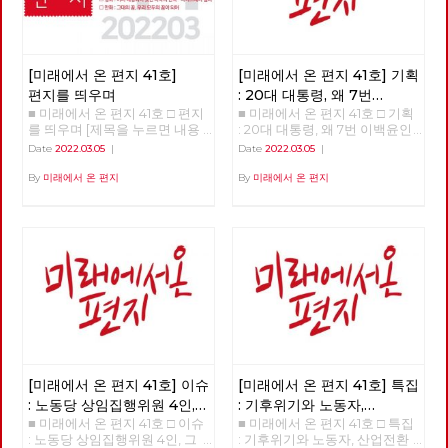
[미래에서 온 편지 41호]
[미래에서 온 편지 41호] 기획
편지를 띄우며
: 20대 대통령, 왜 7번
■ 미래에서 온 편지 41호 □ 편지
■ 미래에서 온 편지 41호 □ 기획
이백윤인가?
(1)
를 띄우며 [제목을 누르면 내용
: 20대 대통령, 왜 7번 이백윤인
을 볼 수 있습니다.] □ 편지를 띄
가? >>>>>> 업로드 준비중
Date
2022.03.05
|
Date
2022.03.05
|
우며 □ 기획 : 20대 대통령, 왜 7
<<<<<<
번 이백윤인가? □ 이슈 : 노동당
By
미래에서 온 편지
By
미래에서 온 편지
상임집행위원 4인, 그들은 누구
인가? □ 특집 : 기후위기와 노동
자, 산업전환을 넘어 체제전환으
로 □ 정세 : 2022년 동북아의 정
세를 규정하는 네 가지 요인 □
사람 : 청소년을 활동가로, 운동
기획자 고유미 □ 도서 : 그건 내
건데 - 기본소득, 모두가 차별없
이 찾아야 할 권리 □ 영화 : 이미
예정되어 있던 비극의 반복 - 나
이트메어 앨리 □ 만화 : 그대의
꿈, 우리 모두의 꿈이 되어
[미래에서 온 편지 41호] 이슈
[미래에서 온 편지 41호] 특집
: 노동당 상임집행위원 4인,
: 기후위기와 노동자,
■ 미래에서 온 편지 41호 □ 이슈
■ 미래에서 온 편지 41호 □ 특집
그들은 누구인가?
산업전환을 넘어
: 노동당 상임집행위원 4인, 그
: 기후위기와 노동자, 산업전환
체제전환으로