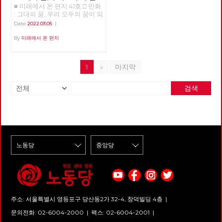
■ 미래에서 온 편지 41호 □ 만화
되어
: 그대의 꿈, 우리 모두의 꿈이 되
어 >>>>>> 업로드 준비중
Date
2022.03.05
|
<<<<<<
By
미래에서 온 편지
1
»
마지막
검색
주소: 서울특별시 영등포구 당산동2가 32-4, 창덕빌딩 4층 |
문의전화: 02-6004-2000
|
팩스: 02-6004-2001
|