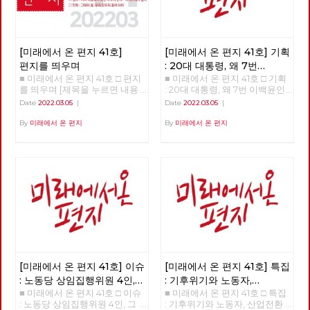
[미래에서 온 편지 41호]
[미래에서 온 편지 41호] 기획
편지를 띄우며
: 20대 대통령, 왜 7번
■ 미래에서 온 편지 41호 □ 편지
■ 미래에서 온 편지 41호 □ 기획
이백윤인가?
(1)
를 띄우며 [제목을 누르면 내용
: 20대 대통령, 왜 7번 이백윤인
을 볼 수 있습니다.] □ 편지를 띄
가? >>>>>> 업로드 준비중
Date
2022.03.05
|
Date
2022.03.05
|
우며 □ 기획 : 20대 대통령, 왜 7
<<<<<<
번 이백윤인가? □ 이슈 : 노동당
By
미래에서 온 편지
By
미래에서 온 편지
상임집행위원 4인, 그들은 누구
인가? □ 특집 : 기후위기와 노동
자, 산업전환을 넘어 체제전환으
로 □ 정세 : 2022년 동북아의 정
세를 규정하는 네 가지 요인 □
사람 : 청소년을 활동가로, 운동
기획자 고유미 □ 도서 : 그건 내
건데 - 기본소득, 모두가 차별없
이 찾아야 할 권리 □ 영화 : 이미
예정되어 있던 비극의 반복 - 나
이트메어 앨리 □ 만화 : 그대의
꿈, 우리 모두의 꿈이 되어
[미래에서 온 편지 41호] 이슈
[미래에서 온 편지 41호] 특집
: 노동당 상임집행위원 4인,
: 기후위기와 노동자,
■ 미래에서 온 편지 41호 □ 이슈
■ 미래에서 온 편지 41호 □ 특집
그들은 누구인가?
산업전환을 넘어
: 노동당 상임집행위원 4인, 그
: 기후위기와 노동자, 산업전환
체제전환으로