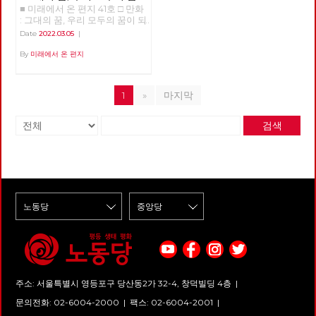
■ 미래에서 온 편지 41호 □ 만화
되어
: 그대의 꿈, 우리 모두의 꿈이 되
어 >>>>>> 업로드 준비중
Date
2022.03.05
|
<<<<<<
By
미래에서 온 편지
1
»
마지막
검색
주소: 서울특별시 영등포구 당산동2가 32-4, 창덕빌딩 4층 |
문의전화: 02-6004-2000
|
팩스: 02-6004-2001
|