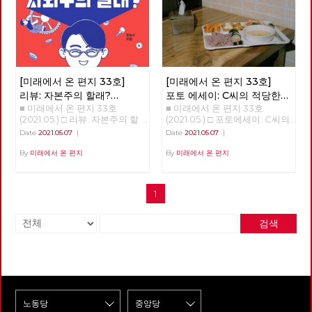
니다. 하지만 대한민국에서 자본
기까지 10~20년을 말한다. ‘정
리케인과도 같은 의외의 변화를
주의를 극복하지 않으면 안 된다
권이 아니라 체제를 바꿔야 한
일으키기도 했다. 아직도 미래에
는 입장을 분명히 밝히고 있는
다’는 우리 당의 모토는 그래서
대한 불확실성이 사라졌다고 할
공당은 우리 노동당 밖에 없습니
의미가 있다. 그런데도 우리는
수는 없지만, 분명 지난 일년 반
다. 이런 이유 하나만으로도 우
아직 자본주의 체제가 강요한 소
정도의 시간 동안 바이러스 자체
리 노동당의 존재 이유는 충분하
유의 문제에서 전혀 벗어나지 못
에 대한 지식은 늘어났으며, 완
다고 생각합니다. 기관지가 우리
한 현실에 있다. 노예의 반란이
전하다고 할 수는 없지만 예방백
[미래에서 온 편지 33호]
[미래에서 온 편지 33호]
노동당의 존재 이유를 증명하는
성공해도 주인만 바뀔 뿐이지 노
신과 치료제들이 만들어졌다. 또
리뷰: 자본주의 할래?
포토 에세이: C씨의 적당한
데 큰 역할을 해 주기를 바랍니
예는 노예로 남는다. 지난날 촛
한, 어떤 방역체계가 잘 작동하
■ 미래에서 온 편지 33호
■ 미래에서 온 편지 33호
사회주의 할래?
식단
다. 이갑용 고문 노동당 기관지
불 혁명에 이은 오늘 정치 현실
는지 아닌지를 판별할 수 있는
(2021.05.) □ 리뷰: 자본주의 할
(2021.05.) □ 포토에세이: C씨의
복간을 바라 보며, 당대표 시절
을 보라. 이런 현실을 기대한 것
경험들도 쌓이기 시작했다. 그와
래? 사회주의 할래? 자본주의와
적당한 식단 그는 한 동안 구로
'미래에서 온 편지'를 폐간하면
인가. ‘노예’를 ‘인민’으로 바꾸어
함께, 이 바이러스의 창궐이 우
Date
2021.05.07
|
Date
2021.05.07
|
사회주의 초보자를 위한 훌륭한
역 근처에서 점심을 먹을 수가
서 소중한 자료이며 자랑이 될
도 그 말은 여전히 유효하다. 지
리의 삶에 어떤 변화를 가져올까
입문서 자본주의와 사회주의.
있었습니다. 건설기계 자격증을
By
미래에서 온 편지
By
미래에서 온 편지
기관지를 재정 문제로 폐간을 하
금까지 계속 혁명과 투쟁을 말해
하는 점에 대한 단초들도 보이기
우리에게 너무나도 익숙한 개념
얻기 위해 그 근방의 학원을 다
던 날이 떠오릅니다. 많은 사람
왔던 사람들도 권력을 다시 소유
시작한다. 몇 회에 걸쳐 이러한
들이다. 그렇다면 스스로에게 한
녔고 점심시간이 되면 학원 근처
이 참여했고, 담겨 있는 소중한
하려고 한다. 반 혁명은 물론이
단초들을 살펴보고자 한다. 최
번 질문을 던져보자. 자본주의란
한식부페에 갔기 때문입니다.
이야기들 한 권이라도 더 살리려
고 혁명조차도 권력을 소유하려
근 들어, 코로나19 바이러스의
1
무엇인가? 사회주의란 무엇인
지금 생각해보면 솔직히 맛이 좋
고 사용하지 않는 복도에 보관을
고 한다. 소유에 매몰되어 있을
확산 초기와 다른 변화 중 하나
가? 자본주의와 사회주의 중 어
았다고는 할 수 없었지만, 그래
했습니다. 그러다 당사를 줄이며
때 지배, 착취, 정복이 정당화된
는 질병의 확산과 그에 대한 방
떤 체제가 더 바람직한가? 그리
도 나라에서 주는 카드로 식권을
책들마저도 둘 공간이 없어 폐기
다. 소유는 주체와 객체를 필연
역의 성공 정도를 경제성장률이
검색
고 그 이유는 무엇인가? 이 질문
받아 언젠간 나도 고급 노동자가
처분했습니다. 아픔이 많은 기관
적으로 구분하고 객체를 타자화
라는 지표에서 추출하는 것이다.
들에 간단명료하게 대답하지 못
되겠다는 일념하에 열심히 식판
지 복간에 감회가 새롭기는 하지
하는 폭력성을 띤다. 우리가 싸
물론, 2020년 초기 확산기에는
하고 횡설수설하는 자신의 모습
에 먹을 것을 담았습니다. 그는
만 걱정이 앞섭니다. 이제 더 이
우는 과정은, 싸움을 통해 획득
국가별 전체 확진자 수와 인구
을 발견하는 모든 이에게 임승수
단 하루도 반찬을 남긴 적이 없
상 당세가 줄어들 일은 없을 것
하려는 사회의 모습을 닮아야 하
10만명당 확진자 수가 주요한 지
작가의 『자본주의 할래? 사회
었습니다. '이게 내 삶에 도움이
이기에 지키는 것은 어렵지 않으
지 않는가? 그리하여 우리는 해
표였고, 아직도 국가별 질병의
주의 할래? - 임승수의 방구석
될까? 이게 과연 벌이가 될까?
리라 생각합니다. 앞장서 복간을
방의 조건을 이제 '소유와 성
확산 정도를 나타낼 때 이런 지
경제수업』을 추천한다. 각각
일을 하다 다치면 심하게 다치겠
준비하신 동지들의 노고에 감사
장'이 아닌 '관계의 성숙'으로 재
표를 사용하고 있다. 다만, 시간
자본주의와 사회주의를 대변하
지, 죽을 수도 있을거야.' 등의 생
드리고 기관지가 복간되면 당원
구성해야 한다. 문제는 소유다
이 지나면서 질병의 방역 정도