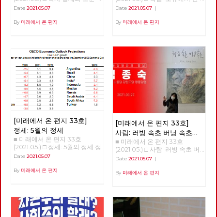
한 사유를 놓지 않습니다. 노동
안녕하세요? 노동당 기관지 <
계로, 성장에서 성숙으로 홍세화
Date
2021.05.07
|
Date
2021.05.07
|
당은 다른 공간을 위한 실천을
미래에서 온 편지>의 복간 첫 호
선생 '체제 전환' 강연 <소유에서
놓지 않습니다. 선이 끊어질 때,
(온라인) 발간을 당원 여러분과
관계로, 성장에서 성숙으로> 오
By
미래에서 온 편지
By
미래에서 온 편지
점들은 고립되고 마침내 소멸합
함께 축하합니다. 미래는 기어이
늘 강의는 인문학적 접근이 될
니다. 반면에 선을 이어갈 때, 점
우리에게 도래한다는 확고한 믿
것이다. 우리의 의식 속 ‘소유’의
들은 면으로, 공간으로 확장합니
음으로 우리의 사유와 실천을 세
개념에서 벗어나고, 인간과 인간
다. 당원과 당원 사이의 선, 지역
상에 알리는 장으로, 또한 우리
사이는 물론 인간과 자연 사이의
과 지역 사이의 선, 당 안과 밖 사
함께 학습하고 토론하는 텃밭으
관계를 재구성해야 한다는 의미
이의 선, 그리고 과거와 현재, 미
로 활용되기를 바랍니다. “조직
이다. 한국 사회에서 우리의 모
래와 현재 사이의 선들을 이어
하라, 학습하라, 선전(홍보)하
든 목표는 성장이었다. 우리 의
활성화할 때, 노동당의 광장 또
라”는 세월의 흐름 속에서도 결
식을 지배하는 '소유와 성장'을
한 다시 열리고 다시 확장해 갈
코 시들 수 없는 명제입니다. 어
넘어 '관계와 성숙'이라는 개념
것입니다. 어려운 조건이지만,
려운 시절을 보내고 또 보냈습니
으로 변혁해야 한다. 해방의 조
김석정, 나도원, 안보영, 이용규,
다. 시지프스가 바위를 다시 끌
건은 관계의 성숙 한국 사회는
적야, 현린 6인의 편집위원이 우
어 올리려고 신들메를 동여 매는
총체적 위기에 몰려 있다. 이 위
선 시작합니다. 이갑용, 임수태,
[미래에서 온 편지 33호]
[미래에서 온 편지 33호]
마음가짐으로 <미래에서 온 편
기는 임계점에 가까이 왔다. 두
홍세화 고문과 김일규, 김종숙
정세: 5월의 정세
지>와 함께 하기 바랍니다. 임수
가지 위기가 있다. 자연과 기후
사람: 러빙 속초 버닝 속초
동지를 비롯한 당원들이 함께 해
태 고문 ‘미래에서 온 편지’가
의 생태적 위기, 그리고 기술 혁
■ 미래에서 온 편지 33호
■ 미래에서 온 편지 33호
‘김종숙’
주셨습니다. 덕분에 [미래에서
복간된다니 기쁩니다. 기관지가
명으로 인한 체제 자체의 위기
(2021.05.) □ 정세: 5월의 정세 정
(2021.05.) □ 사람: 러빙 속초 버
온 편지] 복간호인 33호를 시작
당원들의 마음을 이어주는 다리
다. 곧 인간이 통제할 수 없는 세
세 (1) - '경제회복'의 뒤에 가려진
닝 속초 ‘김종숙’ 지난 3월, 서
Date
2021.05.07
|
할 수 있었습니다. 앞으로 더 많
Date
2021.05.07
|
가 되고 침체된 당의 분위기를
상이 올 것이다. ‘좀비’와 같은 처
것들 김석정 2020년 시작과 함
울 평창동의 금보성 아트센터에
은 당원 동지들이 함께 해 주시
깨뜨리는 활력소가 되어주었으
지로 인간이 전락할 지도 모른
께 번지기 시작한 코로나19 바이
By
미래에서 온 편지
서 화가이자 노동당 당원이신 김
By
미래에서 온 편지
리라 믿습니다. 고맙습니다. 현
면 좋겠습니다. 우리는 기관지를
다. 통제할 수 없는 세상에서 인
러스는 많은 익숙한 것들과 좀처
종숙 동지의 전시회 [러빙 속초
린 노동당 대표
통해 우리를 내외에 보여줄 수
류는 극소수의 슈퍼엘리트와 절
럼 바뀔 것 같지 않았던 것들을
버닝 속초]가 열렸습니다. 이 전
있을 것입니다. 갈수록 심해 지
대 다수의 하류 인간으로 구분될
바꾸어 놓았고, 잘 보이지 않았
시회를 찾아, 김종숙 동지와 속
는 불평등과 환경 파괴, 기후 위
것이다. <1984>와 <멋진 신세계
던 것들을 보이도록 만들기도 했
깊은 인터뷰를 진행했습니다.
기 등은 자본주의 체제가 더 이
>의 제조되는 인간상, 그 세상이
다. 또한, 리오데자네이로에서의
상 지속 가능하지 않다는 경고입
얼마 남지 않았다. 학자들은 거
나비의 날갯짓이 만든 미국의 허