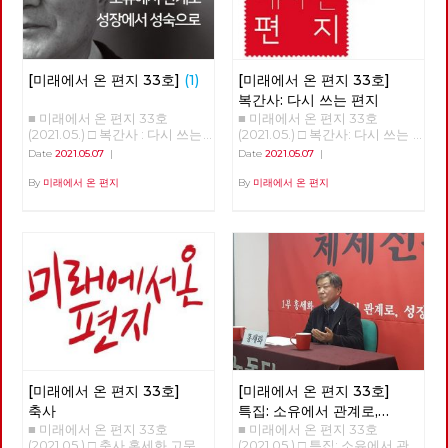
[미래에서 온 편지 33호]
(1)
[미래에서 온 편지 33호]
복간사: 다시 쓰는 편지
■ 미래에서 온 편지 33호
■ 미래에서 온 편지 33호
(2021.05.) □ 복간사 : 다시 쓰는
(2021.05.) □ 복간사: 다시 쓰는
편지 □ 축사 □ 특집 : 소유에서
편지 노동당 기관지 [미래에서
Date
2021.05.07
|
Date
2021.05.07
|
관계로, 성장에서 성숙으로 □ 정
온 편지]를 다시 씁니다. 2016년
세 : 5월의 정세 □ 사람 : 러빙 속
6월 32호 이후 5년 만의 복간입
By
미래에서 온 편지
By
미래에서 온 편지
초 버닝 속초 ‘김종숙’ □ 리뷰 : 자
니다. [미래에서 온 편지]를 다
본주의 할래? 사회주의 할래? □
시 쓴다는 것은 자본주의 너머
포토에세이 : C씨의 적당한 식단
사회주의를 향한 노동당의 사유
■ 편집위원: 김석정, 나도원, 안
를 다시 모아 내고 실천을 이어
보영, 이용규, 적야, 현린
간다는 것입니다. 끊어졌던 편지
를 다시 쓴다는 것은 끊어졌던
선을 다시 잇는다는 것입니다.
흩어져 있던 점들을 이어 다시
광장을 연다는 것입니다. 모두
가 쓸모 없다며 사회주의라는 과
거를 폐기하지만, 불가능하다며
사회주의라는 미래를 포기하지
[미래에서 온 편지 33호]
[미래에서 온 편지 33호]
만, 그리하여 자본주의라는 반인
간적, 반민주적, 반사회적 체제
축사
특집: 소유에서 관계로,
속에 안주하지만, 노동당은 다릅
■ 미래에서 온 편지 33호
■ 미래에서 온 편지 33호
성장에서 성숙으로
니다. 노동당은 다른 시간에 대
(2021.05.) □ 축사 홍세화 고문
(2021.05.) □ 특집: 소유에서 관