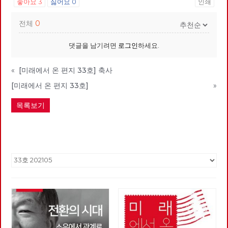
좋아요
3
싫어요
0
인쇄
전체
0
댓글을 남기려면
로그인
하세요.
«
[미래에서 온 편지 33호] 축사
[미래에서 온 편지 33호]
»
목록보기