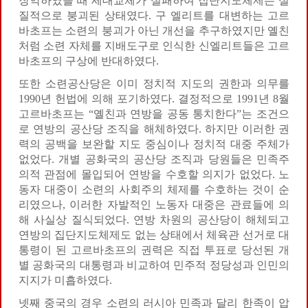
장악하였을 때 세대교체가 실패하여 집단지도체제는 실
질적으로 붕괴된 상태였다. 구 엘리트를 대변하는 고르
바초프는 소련의 붕괴가 아닌 개선을 추구하였지만 옐친
처럼 소련 자체를 지배도구로 인식한 신엘리트들은 고르
바초프의 구상에 반대하였다.
또한 소련공산당은 이미 정치적 지도의 권한과 의무를
1990년 헌법에 의해 포기하였다. 결정적으로 1991년 8월
고르바초프는 “옐친과 연방을 공동 통치한다”는 조건으
로 연방의 공산당 조직을 해체하였다. 하지만 이러한 권
력의 공백을 보완할 지도 중심이나 정치적 대중 주체가
없었다. 개별 공화국의 공산당 조직과 당원들은 민족주
의적 관점에 몰입되어 연방을 수호할 의지가 없었다. 노
동자 대중이 소련의 사회주의 체제를 수호하는 것이 순
리였으나, 이러한 자발적인 노동자 대중은 관료들에 의
해 사실상 질식되었다. 연방 차원의 공산당이 해체되고
연방의 집단지도체제도 없는 상태에서 체육관 선거로 대
통령이 된 고르바초프의 권력은 직접 투표로 당선된 개
별 공화국의 대통령과 비교하여 민주적 정당성과 인민의
지지가 미흡하였다.
넷째 중국의 경우 소련의 러시아 민족과 달리 한족이 압