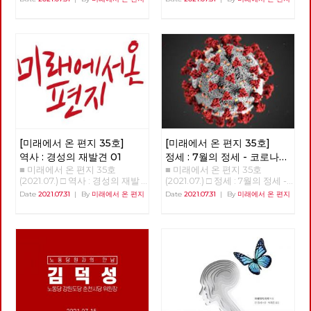
이어지고 있다는 것을 전해야 하
따른다는 것으로서 문화대혁명
편 중국의 개혁개방이 성공한 이
주 전 민주노총 사무총장 정리 :
는 까닭입니다. 복간 후 세 번째
을 긍정하는 것이었는데, 이 점
유 김장민(정치경제학연구소 프
이용규 편집위원 강연을 준비하
발행하는 이번 편지는, 여러 분
이 등소평 등 수정주의 세력의
닉스) 소련이나 중국을 포함하
며 가장 먼저 생각났던 것은 백
들의 도움으로 내용이 더 풍성해
공격 대상이 되었던 것이다. 등
여 모든 사회주의 국가는 투입과
기완 선생이다. 2008년 (내가)
졌습니다. 우선 기획 기사를 추
소평은 두 개의 무릇은 교조주의
산출이 비례하는 일차원적인 경
서울구치소 출소 후 인사 드리러
가하여, 미래의 사회주의를 준비
이며, 진리의 기준은 실천이라는
제성장이 끝난 이후 발생한 경제
갔을 때, "이제 노동이 사회변혁
하기 위해서 지난 7월 23일 창당
주장을 하였다. 진리표준 논쟁이
침체를 극복하지 못하였다. 경공
의 중심에 서야 한다. 노동이 책
100주년을 맞이한 중국 공산당
라 불리는 이 논쟁에서 화국봉은
업의 후진성으로 인해 생필품이
임을 다해야 한다." 라는 말씀을
에 대한 평가를 실었습니다. 도
등소평에게 패배했는데, 이는 교
부족하고 개인적 자유가 억압되
하셨던 기억이다. 생각해보면 한
서 리뷰에 이어 영화 리뷰 공간
조주의는 수정주의에 무력하다
어 인민들의 불만이 쌓여져 갔
국 사회에서는 노동을 사회변혁
도 마련하였고, 첫 번째 영화로 <
는 것을 보여주는 것이었다. 이
다. 소비품의 수입 대금으로 쓸
의 주체로 인정한 적이 없다. 노
피어스트리트 3부작>을 소개합
후 등소평을 중심으로 하는 주자
외화가 부족하여 만성적인 재정
동은 시민권도 획득하지 못했다.
니다. 특집에서는 3월부터 이어
파(자본주의 길을 걷는 당파), 혹
적자에 시달렸다. 서방의 경제적
이제는 그 말처럼, 노동이 주체
[미래에서 온 편지 35호]
[미래에서 온 편지 35호]
오고 있는 노동당 기획강연 세
은 수정주의 세력은 권력 전체를
봉쇄와 정치적 공작은 사회주의
로서 사회변혁을 만들어내야 할
번째 순서 ‘노동조합을 넘어 노
장악하였고, 1978년 중국 공산
역사 : 경성의 재발견 01
정세 : 7월의 정세 - 코로나
국가의 약점을 파고들었다. 소련
시기가 된 것이 아닌가. 노동자
동운동으로’를 전합니다. 사람
당 11기 3차 중앙위원회 전체회
■ 미래에서 온 편지 35호
■ 미래에서 온 편지 35호
19 바이러스의 ‘기원’이
과 중국은 1980년대 이후 전통
가 시민의 자격, 한걸음 더 나가
편에서는 춘천에서 버스공영제
의에서 현대화 노선 등 개혁, 개
(2021.07.) □ 역사 : 경성의 재발
(2021.07.) □ 정세 : 7월의 정세 -
가리고 있는 것들
적인 사회주의 원칙을 포기하고
사회변혁의 중심에서 노동자계
투쟁을 이어가고 있는 김덕성 동
방의 정책이 결정되어, 중국 사
견 01 업로드 중입니다.
코로나 19 바이러스의 ‘기원’이
Date
2021.07.31
|
By
미래에서 온 편지
Date
2021.07.31
|
By
미래에서 온 편지
국가의 생존을 위해 개혁과 개방
급의 투쟁을 만들어나가야 한다.
지를 만납니다. 마감일을 넘기기
회는 대전환의 길로 접어들었다.
가리고 있는 것들 김석정 편집위
에 나섰다. ‘중국식 사회주의 발
이미 노동자는 2천만을 넘어섰
일쑤인 역사 편 ‘경성의 재발
이후 중국 사회는 이른바 ‘개
원/정책위원회 의장 2020년 시
전모델’은 중국공산당의 일당독
다. 노동자가 움직이면 체제가
견’에서는 경성트로이카의 이재
혁’이라는 기치 하에 사회주의
작과 함께 번지기 시작한 코로나
재체제를 유지하면서 계획경제
전환될 것이다. 그 투쟁을 시작
유와 삼동회의 전태일 사이 30
생산관계를 점차 약화, 해체하고
19 바이러스는 많은 익숙한 것들
와 시장경제를 병행하는 사회주
해야 한다. 한국사회에서 다들
년의 공백을 잇는 여정을 시작합
자본주의로의 전환의 길을 걸었
과 좀처럼 바뀔 것 같지 않았던
의 시장경제모델이다. 이 모델에
전문가인 양 하는 게 학교와 교
니다. 33호에 비해 34호 조회수
는데, 이 과정은 크게 4단계로
것들을 바꾸어 놓았고, 잘 보이
서 공산당과 국가는 인적 물적
육인데, 모두 과거의 경험에 의
가 적게는 3배, 많게는 4배 정도
나뉜다. 첫째, 1978년부터 1980
지 않았던 것들을 보이도록 만들
자원의 거시적인 분배를 책임지
존해 말한다. 노동과 노동조합도
로 부쩍 늘었습니다. 얼굴을 알
년대 초까지의 시기는 쏘련의 코
기도 했다. 또한, 리오데자네이
면서 사회간접시설을 구축하고
마찬가지다. 적어도 나는 노동을
수 없는 독자 여러 분들의 커다
시긴 개혁을 모방하는 것으로서
로에서의 나비의 날갯짓이 만든
국영기업 중심으로 국내경제와
해봤고 노조하는 사람들을 봤기
란 관심에 감사드립니다. 마음에
사회주의 국유기업을 이윤 추구
미국의 허리케인과도 같은 의외
대외경제를 발전시킨다. 고르바
때문이다. 그러나 실질적으로 많