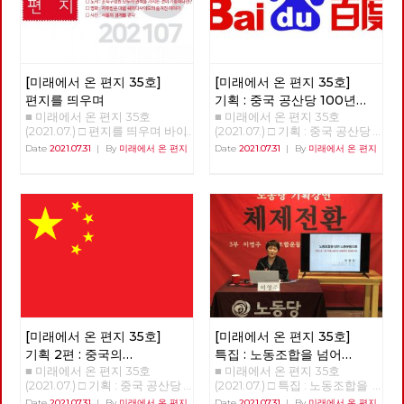
[미래에서 온 편지 35호]
[미래에서 온 편지 35호]
편지를 띄우며
기획 : 중국 공산당 100년
■ 미래에서 온 편지 35호
■ 미래에서 온 편지 35호
어떻게 평가할 것인가? 1편
(2021.07.) □ 편지를 띄우며 바이
(2021.07.) □ 기획 : 중국 공산당
러스의 재확산에 폭염까지 겹쳐
100년 어떻게 평가할 것인가? 1
Date
2021.07.31
|
By
미래에서 온 편지
Date
2021.07.31
|
By
미래에서 온 편지
모두들 힘겨운 계절을 보내고 있
편 중국에서 수정주의의 등장과
습니다. 변이 바이러스의 등장과
중국 사회의 사회주의 시장경제
확산 속도는 바이러스와의 공존
로의 전환 문영찬(노동사회과학
을 고민할 수밖에 없도록 합니
연구소 연구위원장) (필자 주: 이
다. 이상기온으로 급속히 녹아내
글은 노동사회과학연구소 기관
리는 빙하와 폭탄처럼 쏟아지는
지인 ≪정세와 노동≫에 약 1년
폭우는 지구의 내일이 더욱 암담
반 동안 연재되었던 ‘20세기 사
할 것이라고 경고하고 있습니다.
회주의의 역사적 성격’ 연재 중
이런 위기의 한 가운데에서, 미
에서 13회 차 연재분을 요약한
래에서 온 편지 35호를 띄웁니
것이다.) 1. 등소평 수정주의의
다. 위기의 근본 원인이 자본주
등장과 전개 1976년 모택동이
의 체제와 삶의 양식이고, 그래
사망하고 화국봉이 후계자로 등
서 늦었지만 지금이라도 현재의
장했으나 등소평은 당 중앙에 서
[미래에서 온 편지 35호]
[미래에서 온 편지 35호]
체제와 양식을 바꾼다면, 미래도
신을 보내 화국봉이 제창한 ‘두
기획 2편 : 중국의
특집 : 노동조합을 넘어
바꿀 수 있다는 것을 아는 까닭
개의 무릇’을 비판하였다. ‘두개
■ 미래에서 온 편지 35호
■ 미래에서 온 편지 35호
개혁개방이 성공한 이유
노동운동으로
입니다. 지금 이 순간에도, 세상
의 무릇’은 무릇 모주석의 방침
(2021.07.) □ 기획 : 중국 공산당
(2021.07.) □ 특집 : 노동조합을
을 바꾸기 위한 작은 실천들이
을 따르고 무릇 모주석의 뜻을
100년 어떻게 평가할 것인가? 2
넘어 노동운동으로 강연 : 이영
Date
2021.07.31
|
By
미래에서 온 편지
Date
2021.07.31
|
By
미래에서 온 편지