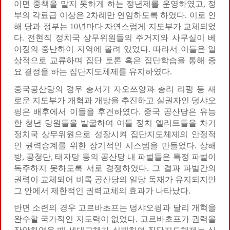
이면 중책을 맡지 못하게 하는 정년제를 운영하였고, 정
부의 각료급 이상은 2차례만 연임하도록 하였다. 이로 인
해 당과 정부는 10년마다 자연스럽게 지도부가 교체되었
다. 전현직 정치국 상무위원들의 주거지와 사무실이 베
이징의 중난하이 지역에 몰려 있었다. 따라서 이들은 일
상적으로 교류하며 집단 토론 혹은 집단학습을 통해 중
요 결정을 하는 집단지도체제를 유지하였다.
중국공산당의 경우 총서기 자오쯔양과 총리 리펑 등 새
로운 지도부가 개혁과 개방을 추진하고 실권자인 덩샤오
핑은 배후에서 이들을 후견하였다. 중국 공산당은 유능
한 청년 당원들을 발굴하여 이들 정치 엘리트들을 차기
정치국 상무위원으로 성장시켜 집단지도체제의 안정적
인 권력승계를 위한 장기적인 시스템을 만들었다. 상해
방, 공청단, 태자당 등의 공산당 내 파벌들은 특정 파벌이
독주하지 못하도록 서로 경쟁하였다. 그 결과 파벌간의
권력이 교체되어 비록 공산당의 일당 독재가 유지되지만
그 안에서 제한적인 권력교체의 효과가 나타났다.
반면 소련의 경우 고르바초프는 덩샤오핑과 달리 개혁을
완수할 국가적인 지도력이 없었다. 고르바초프가 권력을