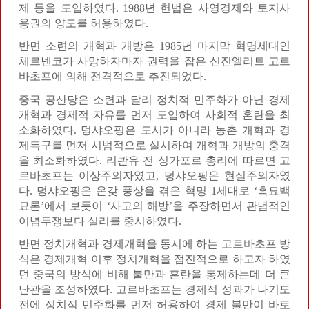
제 등을 도입하였다. 1988년 헌법은 사영경제와 토지사
용권의 양도를 허용하였다.
반면 소련의 개혁과 개방은 1985년 마지막 혁명세대인
체르넨코가 사망하자마자 권력을 잡은 신진엘리트 고르
바초프에 의해 전격적으로 추진되었다.
중국 공산당은 소련과 달리 정치적 민주화가 아닌 경제
개혁과 경제적 자유를 먼저 도입하여 사회적 혼란을 최
소화하였다. 덩샤오핑은 도시가 아니라 농촌 개혁과 경
제특구를 먼저 시범적으로 실시하여 개혁과 개방의 충격
을 최소화하였다. 리콴유 전 싱가포르 총리에 따르면 고
르바초프는 이상주의자였고, 덩샤오핑은 현실주의자였
다. 덩샤오핑은 온갖 풍상을 겪은 혁명 1세대로 ‘흑묘백
묘론’에서 보듯이 ‘사고의 해방’을 주장하면서 관념적인
이념투쟁보다 실리를 중시하였다.
반면 정치개혁과 경제개혁을 동시에 하는 고르바초프 방
식은 경제개혁 이후 정치개혁을 점진적으로 하고자 하였
던 중국의 방식에 비해 불만과 혼란을 통제하는데 더 큰
난관을 조성하였다. 고르바초프는 경제적 성과가 나기도
전에 정치적 민주화를 먼저 허용하여 경제 불만이 바로