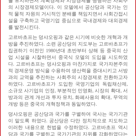
를 유지하면서 계획경제와 시장경제를 병행하는 사회주
의 시장경제모델이다. 이 모델에서 공산당과 국가는 인
적 물적 자원의 거시적인 분배를 책임지면서 사회간접시
설을 구축하고 국영기업 중심으로 국내경제와 대외경제
를 발전시킨다.
고르바초프는 덩샤오핑과 같은 시기에 비슷한 개혁과 개
방을 추진하였다. 소련 공산당의 지도부는 고르바초프가
집권하기 이전인 1980년대 초반부터 상해 등 중국의 산
업 시설을 시찰하면서 중국식 모델의 도입을 시도하였
다. 고르바초프는 덩샤오핑과 마찬가지로 국가자본주의
적 경제운영 방식을 수용하여 생산력을 증대시키고 서방
과의 교역을 추진하는 사회주의 시장경제로 전환하고자
하였다. 고르바초프가 도입한 국영기업의 독립채산제,
소규모 사기업의 인정, 부분적인 민영화, 시장의 확대, 서
방과의 관계 개선과 투자 유치, 화폐사용의 확대, 무역의
개방 등은 중국의 개혁정책과 동일하였다.
덩샤오핑은 공산당과 국가를 구별하여 국사는 국가기관
이 맡도록 하였다. 공산당은 다만 정치적으로 지도하고
이러한 내용으로 헌법을 수정하였다. 고르바초프 역시
당과 국가를 구별하고 국가기관의 지위를 강화하였다는