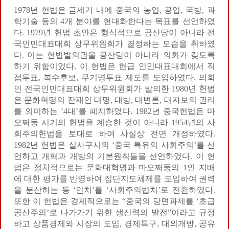
1978년 헌법은 금세기 내에 중국의 농업, 공업, 국방, 과
학기술 등의 4개 분야를 현대화한다는 목표를 선언하였
다. 1979년 헌법 초안은 형식적으로 공산당이 아니라 전
국인민대표대회 상무위원회가 결정하는 모습을 취하였
다. 이는 헌법발의권을 공산당이 아니라 의회가 갖도록
하기 위함이었다. 이 헌법은 현급 인민대표대회에서 직
접투표, 복수후보, 무기명투표 제도를 도입하였다. 의회
인 전국인민대표대회 상무위원회가 발의한 1980년 헌법
은 문화혁명의 잔재인 대명, 대방, 대변론, 대자보의 권리
를 의미하는 ‘4대’를 폐지하였다. 1982년 중국헌법은 마
오쩌둥 시기의 헌법을 계승한 것이 아니라 1954년의 사
회주의헌법을 토대로 하여 사실상 전면 개정하였다.
1982년 헌법은 실사구시의 ‘중국 특유의 사회주의’를 선
언하고 개혁과 개방의 기본원칙들을 선언하였다. 이 헌
법은 정치적으로는 문화대혁명과 마오쩌둥의 1인 지배
에 대한 평가를 반영하여 집단지도체제를 도입하여 권력
을 분산하는 등 ‘인치’를 ‘사회주의법치’로 전환하였다.
또한 이 헌법은 경제적으로는 “중국의 당면과제를 ‘초급
공산주의’로 나가가기 위한 생산력의 발전”이라고 규정
하고 상품경제와 시장의 도입, 경제특구, 대외개방, 공유