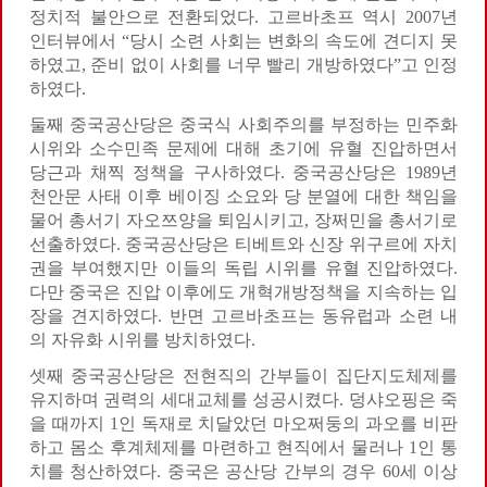
정치적 불안으로 전환되었다. 고르바초프 역시 2007년
인터뷰에서 “당시 소련 사회는 변화의 속도에 견디지 못
하였고, 준비 없이 사회를 너무 빨리 개방하였다”고 인정
하였다.
둘째 중국공산당은 중국식 사회주의를 부정하는 민주화
시위와 소수민족 문제에 대해 초기에 유혈 진압하면서
당근과 채찍 정책을 구사하였다. 중국공산당은 1989년
천안문 사태 이후 베이징 소요와 당 분열에 대한 책임을
물어 총서기 자오쯔양을 퇴임시키고, 장쩌민을 총서기로
선출하였다. 중국공산당은 티베트와 신장 위구르에 자치
권을 부여했지만 이들의 독립 시위를 유혈 진압하였다.
다만 중국은 진압 이후에도 개혁개방정책을 지속하는 입
장을 견지하였다. 반면 고르바초프는 동유럽과 소련 내
의 자유화 시위를 방치하였다.
셋째 중국공산당은 전현직의 간부들이 집단지도체제를
유지하며 권력의 세대교체를 성공시켰다. 덩샤오핑은 죽
을 때까지 1인 독재로 치달았던 마오쩌둥의 과오를 비판
하고 몸소 후계체제를 마련하고 현직에서 물러나 1인 통
치를 청산하였다. 중국은 공산당 간부의 경우 60세 이상