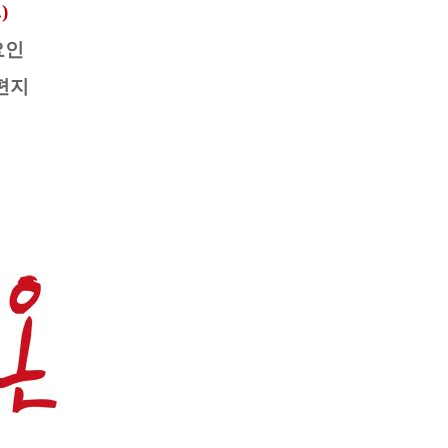
)
요인
 편지