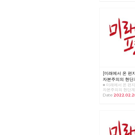
사회주의 대중정당의
의 현단계와 선진 노
자본주의 소멸의 두 
를 배우고 키우는 
: 유물론자가 사람
이유 □ 영화 : 바보
트릭스 : 리저렉션 
후보 경선의 기록
[미래에서 온 편지 
자본주의의 현단
■ 미래에서 온 편지 4
임무
자본주의의 현단계
>>>>>> 업로드 준
Date
2022.02.2