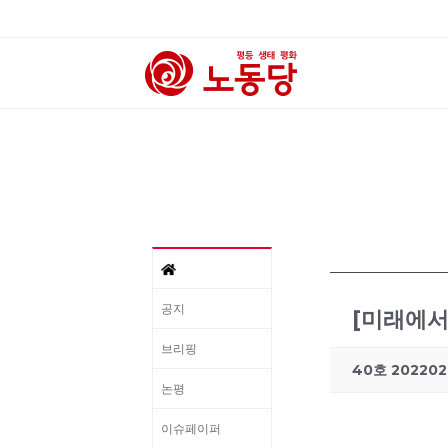
공지
[미래에서
브리핑
40호 202202
논평
이슈페이퍼