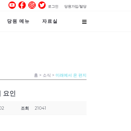
로그인
당원가입/탈당
당원 메뉴
자료실
홈
> 소식 >
미래에서 온 편지
지 요인
02
조회
21041