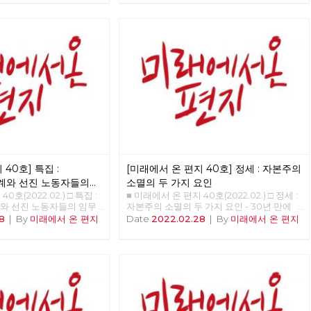
 탄생 □ 특집 : 자본주의
동자들의 임무 □ 정세 :
가지 요인 □ 사람 : 연대
해고노동자, 방영환 □ 도서
의 마음을 이해해야 하는
야, 본질은 ‘사랑’이야! - 매
□ 사진 : 사회주의 대통령
40호] 특집 :
[미래에서 온 편지 40호] 정세 : 자본주의
계와 선진 노동자들의
소멸의 두 가지 요인
0호(2022.02.) □ 특집 :
■ 미래에서 온 편지 40호(2022.02.) □ 정세 :
와 선진 노동자들의 임무
자본주의 소멸의 두 가지 요인 - 30년 만에
비중 <<<<<<
다시 읽는 미래에서 온 편지 >>>>>> 업로드
8
|
By
미래에서 온 편지
Date
2022.02.28
|
By
미래에서 온 편지
준비중 <<<<<<