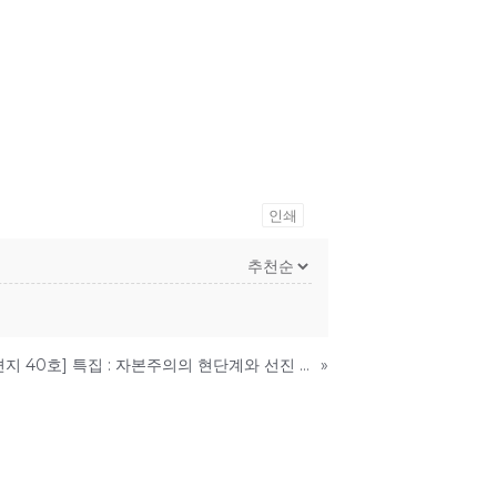
인쇄
[미래에서 온 편지 40호] 특집 : 자본주의의 현단계와 선진 노동자들의 임무
»