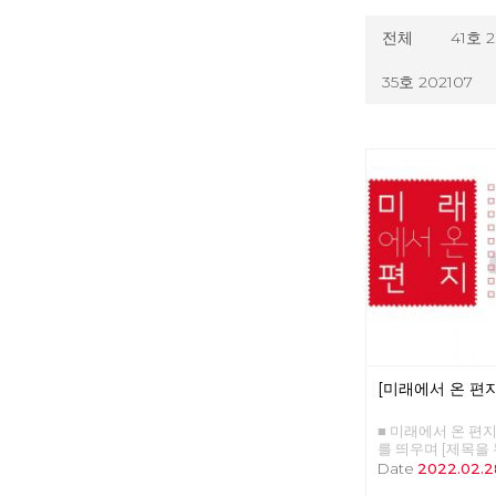
전체
41호 
35호 202107
[미래에서 온 편지
■ 미래에서 온 편지 4
를 띄우며 [제목을
니다.] □ 편지를 띄
Date
2022.02.2
회주의 대통령 후보 