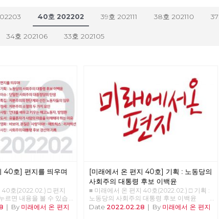
202203
40호 202202
39호 202111
38호 202110
37
34호 202106
33호 202105
 40호] 편지를 띄우며
[미래에서 온 편지 40호] 기획 : 노동당의
사회주의 대통령 후보 이백윤
0호(2022.02.) □ 편지
■ 미래에서 온 편지 40호(2022.02.) □ 기획 :
 누르면 내용을 볼 수 있습
노동당의 사회주의 대통령 후보 이백윤
우며 □ 기획 : 노동당의 사
>>>>>> 업로드 준비중 <<<<<<
8
|
By
미래에서 온 편지
Date
2022.02.28
|
By
미래에서 온 편지
이백윤 □ 이슈 : 단일한