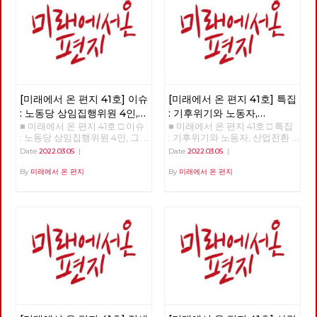
세를 규정하는 네 가지 요인 □
사람 : 청소년을 활동가로, 운동
기획자 고유미 □ 도서 : 그건 내
건데 - 기본소득, 모두가 차별없
이 찾아야 할 권리 □ 영화 : 이미
예정되어 있던 비극의 반복 - 나
이트메어 앨리 □ 만화 : 그대의
꿈, 우리 모두의 꿈이 되어
[미래에서 온 편지 41호] 이슈
[미래에서 온 편지 41호] 특집
: 노동당 상임집행위원 4인,
: 기후위기와 노동자,
■ 미래에서 온 편지 41호 □ 이슈
■ 미래에서 온 편지 41호 □ 특집
그들은 누구인가?
산업전환을 넘어
: 노동당 상임집행위원 4인, 그
: 기후위기와 노동자, 산업전환
체제전환으로
들은 누구인가? >>>>>> 업로드
을 넘어 체제전환으로 >>>>>>
Date
2022.03.05
|
Date
2022.03.05
|
준비중 <<<<<<
업로드 준비중 <<<<<<
By
미래에서 온 편지
By
미래에서 온 편지