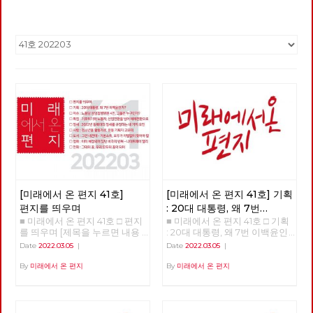
[미래에서 온 편지 41호]
[미래에서 온 편지 41호] 기획
편지를 띄우며
: 20대 대통령, 왜 7번
■ 미래에서 온 편지 41호 □ 편지
■ 미래에서 온 편지 41호 □ 기획
이백윤인가?
(1)
를 띄우며 [제목을 누르면 내용
: 20대 대통령, 왜 7번 이백윤인
을 볼 수 있습니다.] □ 편지를 띄
가? >>>>>> 업로드 준비중
Date
2022.03.05
|
Date
2022.03.05
|
우며 □ 기획 : 20대 대통령, 왜 7
<<<<<<
번 이백윤인가? □ 이슈 : 노동당
By
미래에서 온 편지
By
미래에서 온 편지
상임집행위원 4인, 그들은 누구
인가? □ 특집 : 기후위기와 노동
자, 산업전환을 넘어 체제전환으
로 □ 정세 : 2022년 동북아의 정