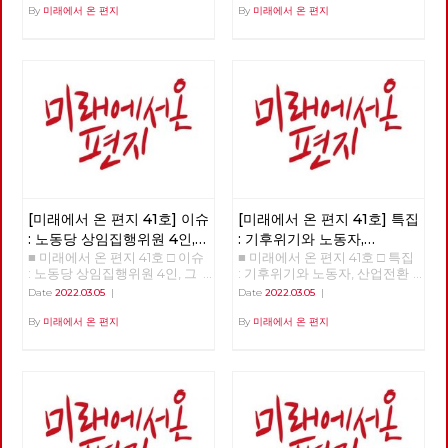
번 이백윤인가? □ 이슈 : 노동당
By
미래에서 온 편지
By
미래에서 온 편지
상임집행위원 4인, 그들은 누구
인가? □ 특집 : 기후위기와 노동
자, 산업전환을 넘어 체제전환으
로 □ 정세 : 2022년 동북아의 정
세를 규정하는 네 가지 요인 □
사람 : 청소년을 활동가로, 운동
기획자 고유미 □ 도서 : 그건 내
건데 - 기본소득, 모두가 차별없
이 찾아야 할 권리 □ 영화 : 이미
예정되어 있던 비극의 반복 - 나
이트메어 앨리 □ 만화 : 그대의
꿈, 우리 모두의 꿈이 되어
[미래에서 온 편지 41호] 이슈
[미래에서 온 편지 41호] 특집
: 노동당 상임집행위원 4인,
: 기후위기와 노동자,
■ 미래에서 온 편지 41호 □ 이슈
■ 미래에서 온 편지 41호 □ 특집
그들은 누구인가?
산업전환을 넘어
: 노동당 상임집행위원 4인, 그
: 기후위기와 노동자, 산업전환
체제전환으로
들은 누구인가? >>>>>> 업로드
을 넘어 체제전환으로 >>>>>>
Date
2022.03.05
|
Date
2022.03.05
|
준비중 <<<<<<
업로드 준비중 <<<<<<
By
미래에서 온 편지
By
미래에서 온 편지