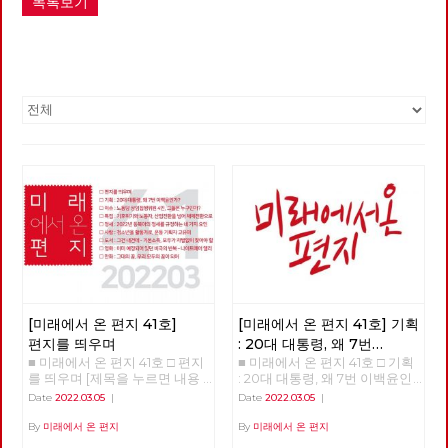
목록보기
[미래에서 온 편지 41호]
[미래에서 온 편지 41호] 기획
편지를 띄우며
: 20대 대통령, 왜 7번
■ 미래에서 온 편지 41호 □ 편지
■ 미래에서 온 편지 41호 □ 기획
이백윤인가?
(1)
를 띄우며 [제목을 누르면 내용
: 20대 대통령, 왜 7번 이백윤인
을 볼 수 있습니다.] □ 편지를 띄
가? >>>>>> 업로드 준비중
Date
2022.03.05
|
Date
2022.03.05
|
우며 □ 기획 : 20대 대통령, 왜 7
<<<<<<
번 이백윤인가? □ 이슈 : 노동당
By
미래에서 온 편지
By
미래에서 온 편지
상임집행위원 4인, 그들은 누구