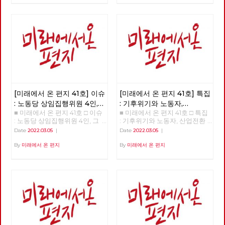
인가? □ 특집 : 기후위기와 노동
자, 산업전환을 넘어 체제전환으
로 □ 정세 : 2022년 동북아의 정
세를 규정하는 네 가지 요인 □
사람 : 청소년을 활동가로, 운동
기획자 고유미 □ 도서 : 그건 내
건데 - 기본소득, 모두가 차별없
이 찾아야 할 권리 □ 영화 : 이미
예정되어 있던 비극의 반복 - 나
이트메어 앨리 □ 만화 : 그대의
꿈, 우리 모두의 꿈이 되어
[미래에서 온 편지 41호] 이슈
[미래에서 온 편지 41호] 특집
: 노동당 상임집행위원 4인,
: 기후위기와 노동자,
■ 미래에서 온 편지 41호 □ 이슈
■ 미래에서 온 편지 41호 □ 특집
그들은 누구인가?
산업전환을 넘어
: 노동당 상임집행위원 4인, 그
: 기후위기와 노동자, 산업전환
체제전환으로
들은 누구인가? >>>>>> 업로드
을 넘어 체제전환으로 >>>>>>
Date
2022.03.05
|
Date
2022.03.05
|
준비중 <<<<<<
업로드 준비중 <<<<<<
By
미래에서 온 편지
By
미래에서 온 편지