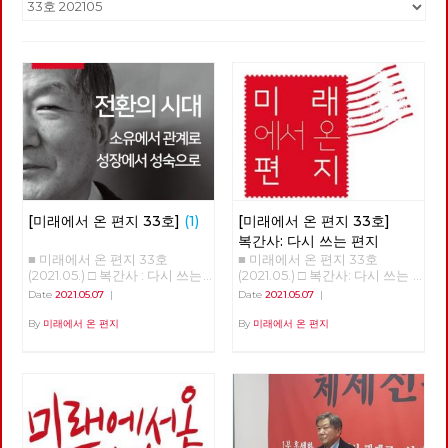
[미래에서 온 편지 33호]
(1)
[미래에서 온 편지 33호]
복간사: 다시 쓰는 편지
■ 미래에서 온 편지 33호
■ 미래에서 온 편지 33호
(2021.05.) □ 복간사 : 다시 쓰는
(2021.05.) □ 복간사: 다시 쓰는
편지 □ 축사 □ 특집 : 소유에서
편지 노동당 기관지 [미래에서
Date
2021.05.07
|
Date
2021.05.07
|
관계로, 성장에서 성숙으로 □ 정
온 편지]를 다시 씁니다. 2016년
세 : 5월의 정세 □ 사람 : 러빙 속
6월 32호 이후 5년 만의 복간입
By
미래에서 온 편지
By
미래에서 온 편지
초 버닝 속초 ‘김종숙’ □ 리뷰 : 자
니다. [미래에서 온 편지]를 다
본주의 할래? 사회주의 할래? □
시 쓴다는 것은 자본주의 너머
포토에세이 : C씨의 적당한 식단
사회주의를 향한 노동당의 사유
■ 편집위원: 김석정, 나도원, 안
를 다시 모아 내고 실천을 이어
보영, 이용규, 적야, 현린
간다는 것입니다. 끊어졌던 편지
를 다시 쓴다는 것은 끊어졌던
선을 다시 잇는다는 것입니다.