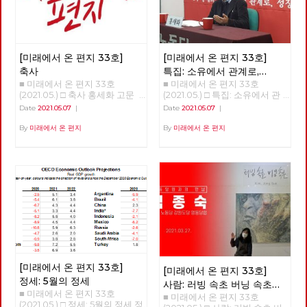
흩어져 있던 점들을 이어 다시
광장을 연다는 것입니다. 모두
가 쓸모 없다며 사회주의라는 과
거를 폐기하지만, 불가능하다며
사회주의라는 미래를 포기하지
[미래에서 온 편지 33호]
[미래에서 온 편지 33호]
만, 그리하여 자본주의라는 반인
간적, 반민주적, 반사회적 체제
축사
특집: 소유에서 관계로,
속에 안주하지만, 노동당은 다릅
■ 미래에서 온 편지 33호
■ 미래에서 온 편지 33호
성장에서 성숙으로
니다. 노동당은 다른 시간에 대
(2021.05.) □ 축사 홍세화 고문
(2021.05.) □ 특집: 소유에서 관
한 사유를 놓지 않습니다. 노동
안녕하세요? 노동당 기관지 <
계로, 성장에서 성숙으로 홍세화
Date
2021.05.07
|
Date
2021.05.07
|
당은 다른 공간을 위한 실천을
미래에서 온 편지>의 복간 첫 호
선생 '체제 전환' 강연 <소유에서
놓지 않습니다. 선이 끊어질 때,
(온라인) 발간을 당원 여러분과
관계로, 성장에서 성숙으로> 오
By
미래에서 온 편지
By
미래에서 온 편지
점들은 고립되고 마침내 소멸합
함께 축하합니다. 미래는 기어이
늘 강의는 인문학적 접근이 될
니다. 반면에 선을 이어갈 때, 점
우리에게 도래한다는 확고한 믿
것이다. 우리의 의식 속 ‘소유’의
들은 면으로, 공간으로 확장합니
음으로 우리의 사유와 실천을 세
개념에서 벗어나고, 인간과 인간
다. 당원과 당원 사이의 선, 지역
상에 알리는 장으로, 또한 우리
사이는 물론 인간과 자연 사이의
과 지역 사이의 선, 당 안과 밖 사
함께 학습하고 토론하는 텃밭으
관계를 재구성해야 한다는 의미
이의 선, 그리고 과거와 현재, 미
로 활용되기를 바랍니다. “조직
이다. 한국 사회에서 우리의 모
래와 현재 사이의 선들을 이어
하라, 학습하라, 선전(홍보)하
든 목표는 성장이었다. 우리 의
활성화할 때, 노동당의 광장 또
라”는 세월의 흐름 속에서도 결
식을 지배하는 '소유와 성장'을
한 다시 열리고 다시 확장해 갈
코 시들 수 없는 명제입니다. 어
넘어 '관계와 성숙'이라는 개념
것입니다. 어려운 조건이지만,
려운 시절을 보내고 또 보냈습니
으로 변혁해야 한다. 해방의 조
김석정, 나도원, 안보영, 이용규,
다. 시지프스가 바위를 다시 끌
건은 관계의 성숙 한국 사회는
적야, 현린 6인의 편집위원이 우
어 올리려고 신들메를 동여 매는
총체적 위기에 몰려 있다. 이 위
선 시작합니다. 이갑용, 임수태,
[미래에서 온 편지 33호]
[미래에서 온 편지 33호]
마음가짐으로 <미래에서 온 편
기는 임계점에 가까이 왔다. 두
홍세화 고문과 김일규, 김종숙
정세: 5월의 정세
지>와 함께 하기 바랍니다. 임수
가지 위기가 있다. 자연과 기후
사람: 러빙 속초 버닝 속초
동지를 비롯한 당원들이 함께 해
태 고문 ‘미래에서 온 편지’가
의 생태적 위기, 그리고 기술 혁
■ 미래에서 온 편지 33호
■ 미래에서 온 편지 33호
‘김종숙’
주셨습니다. 덕분에 [미래에서
복간된다니 기쁩니다. 기관지가
명으로 인한 체제 자체의 위기
(2021.05.) □ 정세: 5월의 정세 정