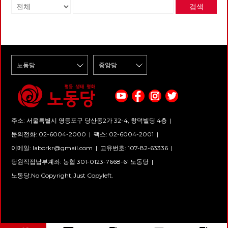
떤 체제가 더 바람직한가? 그리
도 나라에서 주는 카드로 식권을
책들마저도 둘 공간이 없어 폐기
다. 소유는 주체와 객체를 필연
역의 성공 정도를 경제성장률이
검색
고 그 이유는 무엇인가? 이 질문
받아 언젠간 나도 고급 노동자가
처분했습니다. 아픔이 많은 기관
적으로 구분하고 객체를 타자화
라는 지표에서 추출하는 것이다.
들에 간단명료하게 대답하지 못
되겠다는 일념하에 열심히 식판
지 복간에 감회가 새롭기는 하지
하는 폭력성을 띤다. 우리가 싸
물론, 2020년 초기 확산기에는
하고 횡설수설하는 자신의 모습
에 먹을 것을 담았습니다. 그는
만 걱정이 앞섭니다. 이제 더 이
우는 과정은, 싸움을 통해 획득
국가별 전체 확진자 수와 인구
을 발견하는 모든 이에게 임승수
단 하루도 반찬을 남긴 적이 없
상 당세가 줄어들 일은 없을 것
하려는 사회의 모습을 닮아야 하
10만명당 확진자 수가 주요한 지
작가의 『자본주의 할래? 사회
었습니다. '이게 내 삶에 도움이
이기에 지키는 것은 어렵지 않으
지 않는가? 그리하여 우리는 해
표였고, 아직도 국가별 질병의
주의 할래? - 임승수의 방구석
될까? 이게 과연 벌이가 될까?
리라 생각합니다. 앞장서 복간을
방의 조건을 이제 '소유와 성
확산 정도를 나타낼 때 이런 지
경제수업』을 추천한다. 각각
일을 하다 다치면 심하게 다치겠
준비하신 동지들의 노고에 감사
장'이 아닌 '관계의 성숙'으로 재
표를 사용하고 있다. 다만, 시간
자본주의와 사회주의를 대변하
지, 죽을 수도 있을거야.' 등의 생
드리고 기관지가 복간되면 당원
구성해야 한다. 문제는 소유다
이 지나면서 질병의 방역 정도
는 ‘나소유’와 ‘오평등’이라는 이
각 또한 그의 반찬이었죠. 남들
모두가 관심을 가지고 참여하여
그동안 자연의 비자발적 반란에
그 자체보다는 여러 정책과 우연
름의 두 사람이 토론하는 방식으
보다 괜히 더 많은 밥을 담은 날,
노동당의 미래가 되었으면 좋겠
기대를 걸었다. 이성으로 비관해
의 조합인 경제성장률을 성공적
로 쓰여진 이 책은 총 4부로 이
우스워서 그는 가지런히 놓여진
습니다. 함께 가는 노동당의 미
도 의지로 낙관하라는 말이 있지
인 방역의 척도로 사용하고 있는
루어져 있다. 1부는 본격적인 토
식판을 조용히 사진으로 담았습
래를 기관지 복간으로부터 시작
만, 인간의 끝없는 욕망과 지배
것이다. 이러한 현상이 드러내는
론에 앞서 배경 지식을 쌓기 위
니다. 구로의 C씨
합시다.
를 인간의 혁명으로 극복할 수
것과 가리는 것은 무엇일까. 우
해 자본주의와 사회주의가 무엇
있을 지 비관해 왔던 것이다. 오
선, 우리의 경제성장 물신주의를
주소: 서울특별시 영등포구 당산동2가 32-4, 창덕빌딩 4층 |
인지에 대한 간략한 소개를 제공
늘의 위기는 총체적 위기이기 때
쉽게 드러낸다. 평소에도 경제성
한다. 우선 자본주의의 탄생 배
문의전화: 02-6004-2000
|
팩스: 02-6004-2001
|
문이다. 자본주의 단독의 위기가
장률과 1인당 GDP 등의 양적 지
경을 ‘생산 관계’와 ‘계급’이라는
아니라 인류의 위기 그 자체다.
표에 과도하게 매달려온 사회가
이메일:
laborkr@gmail.com
|
고유번호: 107-82-63336 |
개념을 바탕으로 설명한다. 다음
인류가 지금까지 자연과 맺어 왔
이번에는 질병에 대한 대처 정도
으로 자본주의를 이해하기 위한
던 관계, 인간과 인간 사이의 관
까지도 국가별 경제성장률 비교
당원직접납부계좌: 농협 301-0123-7668-61 노동당 |
핵심 개념인 사용 가치와 교환
계를 거시적으로 보겠다. 원시
(어느 국가의 경제성장률이 더
가치, 가격과 노동 가치론, 노동
노동당.No Copyright,Just Copyleft.
공산 사회가 있고 나서 노예제,
적게 떨어졌는지의 경쟁)로써
력의 대가와 노동의 대가, 노동
그리고 봉건 사회, 그 다음 우리
파악하려고 한다. 그 이면에 코
시간과 잉여 가치 등을 설명하며
가 사는 자본주의 사회가 도래했
로나19 대확산이 불러 온 국제적
자연스럽게 자본주의의 문제점
다. 그 다음을 우리가 전망해 보
가치사슬의 교란과 이미 그 이전
과 한계를 소개한 후 그것을 극
자. 원시에 자연은 두려운 대상
에 취약해져 공황적인 상황으로
복하기 위한 대안 체제로 사회주
이었다. 인간 간의 관계는 그래
내닫던 자본주의 세계경제체제
의를 소개한다. 사회주의의 핵심
서 자연스러운 연대로 나아 갔
의 미래에 대한 우려가 깔려있음