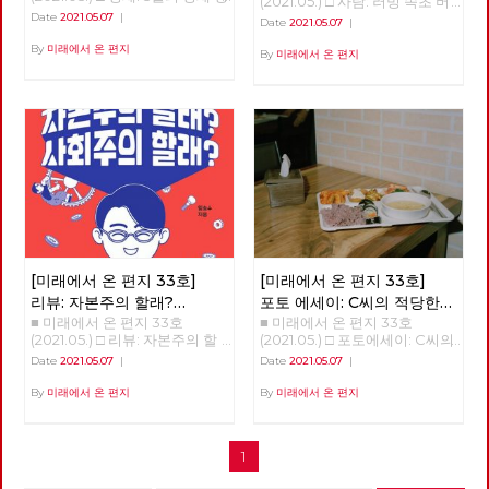
(2021.05.) □ 사람: 러빙 속초 버
온 편지] 복간호인 33호를 시작
당원들의 마음을 이어주는 다리
다. 곧 인간이 통제할 수 없는 세
세 (1) - '경제회복'의 뒤에 가려진
닝 속초 ‘김종숙’ 지난 3월, 서
Date
2021.05.07
|
할 수 있었습니다. 앞으로 더 많
Date
2021.05.07
|
가 되고 침체된 당의 분위기를
상이 올 것이다. ‘좀비’와 같은 처
것들 김석정 2020년 시작과 함
울 평창동의 금보성 아트센터에
은 당원 동지들이 함께 해 주시
깨뜨리는 활력소가 되어주었으
지로 인간이 전락할 지도 모른
께 번지기 시작한 코로나19 바이
By
미래에서 온 편지
서 화가이자 노동당 당원이신 김
By
미래에서 온 편지
리라 믿습니다. 고맙습니다. 현
면 좋겠습니다. 우리는 기관지를
다. 통제할 수 없는 세상에서 인
러스는 많은 익숙한 것들과 좀처
종숙 동지의 전시회 [러빙 속초
린 노동당 대표
통해 우리를 내외에 보여줄 수
류는 극소수의 슈퍼엘리트와 절
럼 바뀔 것 같지 않았던 것들을
버닝 속초]가 열렸습니다. 이 전
있을 것입니다. 갈수록 심해 지
대 다수의 하류 인간으로 구분될
바꾸어 놓았고, 잘 보이지 않았
시회를 찾아, 김종숙 동지와 속
는 불평등과 환경 파괴, 기후 위
것이다. <1984>와 <멋진 신세계
던 것들을 보이도록 만들기도 했
깊은 인터뷰를 진행했습니다.
기 등은 자본주의 체제가 더 이
>의 제조되는 인간상, 그 세상이
다. 또한, 리오데자네이로에서의
상 지속 가능하지 않다는 경고입
얼마 남지 않았다. 학자들은 거
나비의 날갯짓이 만든 미국의 허
니다. 하지만 대한민국에서 자본
기까지 10~20년을 말한다. ‘정
리케인과도 같은 의외의 변화를
주의를 극복하지 않으면 안 된다
권이 아니라 체제를 바꿔야 한
일으키기도 했다. 아직도 미래에
는 입장을 분명히 밝히고 있는
다’는 우리 당의 모토는 그래서
대한 불확실성이 사라졌다고 할
공당은 우리 노동당 밖에 없습니
의미가 있다. 그런데도 우리는
수는 없지만, 분명 지난 일년 반
다. 이런 이유 하나만으로도 우
아직 자본주의 체제가 강요한 소
정도의 시간 동안 바이러스 자체
리 노동당의 존재 이유는 충분하
유의 문제에서 전혀 벗어나지 못
에 대한 지식은 늘어났으며, 완
다고 생각합니다. 기관지가 우리
한 현실에 있다. 노예의 반란이
전하다고 할 수는 없지만 예방백
[미래에서 온 편지 33호]
[미래에서 온 편지 33호]
노동당의 존재 이유를 증명하는
성공해도 주인만 바뀔 뿐이지 노
신과 치료제들이 만들어졌다. 또
리뷰: 자본주의 할래?
포토 에세이: C씨의 적당한
데 큰 역할을 해 주기를 바랍니
예는 노예로 남는다. 지난날 촛
한, 어떤 방역체계가 잘 작동하
■ 미래에서 온 편지 33호
■ 미래에서 온 편지 33호
사회주의 할래?
식단
다. 이갑용 고문 노동당 기관지
불 혁명에 이은 오늘 정치 현실
는지 아닌지를 판별할 수 있는
(2021.05.) □ 리뷰: 자본주의 할
(2021.05.) □ 포토에세이: C씨의
복간을 바라 보며, 당대표 시절
을 보라. 이런 현실을 기대한 것
경험들도 쌓이기 시작했다. 그와
래? 사회주의 할래? 자본주의와
적당한 식단 그는 한 동안 구로
'미래에서 온 편지'를 폐간하면
인가. ‘노예’를 ‘인민’으로 바꾸어
함께, 이 바이러스의 창궐이 우
Date
2021.05.07
|
Date
2021.05.07
|
사회주의 초보자를 위한 훌륭한
역 근처에서 점심을 먹을 수가
서 소중한 자료이며 자랑이 될
도 그 말은 여전히 유효하다. 지
리의 삶에 어떤 변화를 가져올까
입문서 자본주의와 사회주의.
있었습니다. 건설기계 자격증을
By
미래에서 온 편지
By
미래에서 온 편지
기관지를 재정 문제로 폐간을 하
금까지 계속 혁명과 투쟁을 말해
하는 점에 대한 단초들도 보이기
우리에게 너무나도 익숙한 개념
얻기 위해 그 근방의 학원을 다
던 날이 떠오릅니다. 많은 사람
왔던 사람들도 권력을 다시 소유
시작한다. 몇 회에 걸쳐 이러한
들이다. 그렇다면 스스로에게 한
녔고 점심시간이 되면 학원 근처
이 참여했고, 담겨 있는 소중한
하려고 한다. 반 혁명은 물론이
단초들을 살펴보고자 한다. 최
번 질문을 던져보자. 자본주의란
한식부페에 갔기 때문입니다.
이야기들 한 권이라도 더 살리려
고 혁명조차도 권력을 소유하려
근 들어, 코로나19 바이러스의
1
무엇인가? 사회주의란 무엇인
지금 생각해보면 솔직히 맛이 좋
고 사용하지 않는 복도에 보관을
고 한다. 소유에 매몰되어 있을
확산 초기와 다른 변화 중 하나
가? 자본주의와 사회주의 중 어
았다고는 할 수 없었지만, 그래
했습니다. 그러다 당사를 줄이며
때 지배, 착취, 정복이 정당화된
는 질병의 확산과 그에 대한 방