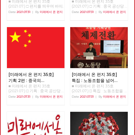
■ 미래에서 온 편지 35호
■ 미래에서 온 편지 35호
어떻게 평가할 것인가? 1편
(2021.07.) □ 편지를 띄우며 바이
(2021.07.) □ 기획 : 중국 공산당
러스의 재확산에 폭염까지 겹쳐
100년 어떻게 평가할 것인가? 1
Date
2021.07.31
|
By
미래에서 온 편지
Date
2021.07.31
|
By
미래에서 온 편지
모두들 힘겨운 계절을 보내고 있
편 중국에서 수정주의의 등장과
습니다. 변이 바이러스의 등장과
중국 사회의 사회주의 시장경제
확산 속도는 바이러스와의 공존
로의 전환 문영찬(노동사회과학
을 고민할 수밖에 없도록 합니
연구소 연구위원장) (필자 주: 이
다. 이상기온으로 급속히 녹아내
글은 노동사회과학연구소 기관
리는 빙하와 폭탄처럼 쏟아지는
지인 ≪정세와 노동≫에 약 1년
폭우는 지구의 내일이 더욱 암담
반 동안 연재되었던 ‘20세기 사
할 것이라고 경고하고 있습니다.
회주의의 역사적 성격’ 연재 중
이런 위기의 한 가운데에서, 미
에서 13회 차 연재분을 요약한
래에서 온 편지 35호를 띄웁니
것이다.) 1. 등소평 수정주의의
다. 위기의 근본 원인이 자본주
등장과 전개 1976년 모택동이
의 체제와 삶의 양식이고, 그래
사망하고 화국봉이 후계자로 등
서 늦었지만 지금이라도 현재의
장했으나 등소평은 당 중앙에 서
[미래에서 온 편지 35호]
[미래에서 온 편지 35호]
체제와 양식을 바꾼다면, 미래도
신을 보내 화국봉이 제창한 ‘두
기획 2편 : 중국의
특집 : 노동조합을 넘어
바꿀 수 있다는 것을 아는 까닭
개의 무릇’을 비판하였다. ‘두개
■ 미래에서 온 편지 35호
■ 미래에서 온 편지 35호
개혁개방이 성공한 이유
노동운동으로
입니다. 지금 이 순간에도, 세상
의 무릇’은 무릇 모주석의 방침
(2021.07.) □ 기획 : 중국 공산당
(2021.07.) □ 특집 : 노동조합을
을 바꾸기 위한 작은 실천들이
을 따르고 무릇 모주석의 뜻을
100년 어떻게 평가할 것인가? 2
넘어 노동운동으로 강연 : 이영
Date
2021.07.31
|
By
미래에서 온 편지
Date
2021.07.31
|
By
미래에서 온 편지
이어지고 있다는 것을 전해야 하
따른다는 것으로서 문화대혁명
편 중국의 개혁개방이 성공한 이
주 전 민주노총 사무총장 정리 :
는 까닭입니다. 복간 후 세 번째
을 긍정하는 것이었는데, 이 점
유 김장민(정치경제학연구소 프
이용규 편집위원 강연을 준비하
발행하는 이번 편지는, 여러 분
이 등소평 등 수정주의 세력의
닉스) 소련이나 중국을 포함하
며 가장 먼저 생각났던 것은 백
들의 도움으로 내용이 더 풍성해
공격 대상이 되었던 것이다. 등
여 모든 사회주의 국가는 투입과
기완 선생이다. 2008년 (내가)
졌습니다. 우선 기획 기사를 추
소평은 두 개의 무릇은 교조주의
산출이 비례하는 일차원적인 경
서울구치소 출소 후 인사 드리러
가하여, 미래의 사회주의를 준비
이며, 진리의 기준은 실천이라는
제성장이 끝난 이후 발생한 경제
갔을 때, "이제 노동이 사회변혁
하기 위해서 지난 7월 23일 창당
주장을 하였다. 진리표준 논쟁이
침체를 극복하지 못하였다. 경공
의 중심에 서야 한다. 노동이 책
100주년을 맞이한 중국 공산당
라 불리는 이 논쟁에서 화국봉은
업의 후진성으로 인해 생필품이
임을 다해야 한다." 라는 말씀을