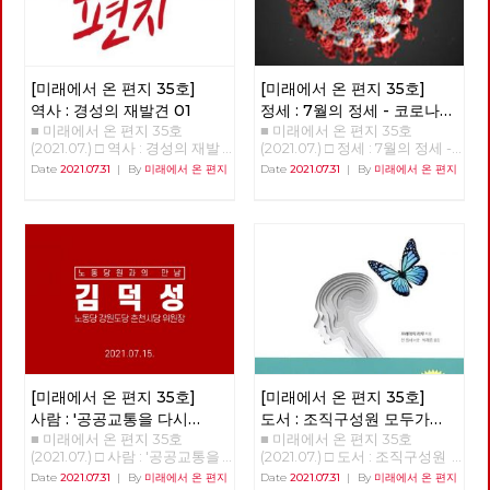
에 대한 평가를 실었습니다. 도
등소평에게 패배했는데, 이는 교
부족하고 개인적 자유가 억압되
하셨던 기억이다. 생각해보면 한
서 리뷰에 이어 영화 리뷰 공간
조주의는 수정주의에 무력하다
어 인민들의 불만이 쌓여져 갔
국 사회에서는 노동을 사회변혁
도 마련하였고, 첫 번째 영화로 <
는 것을 보여주는 것이었다. 이
다. 소비품의 수입 대금으로 쓸
의 주체로 인정한 적이 없다. 노
피어스트리트 3부작>을 소개합
후 등소평을 중심으로 하는 주자
외화가 부족하여 만성적인 재정
동은 시민권도 획득하지 못했다.
니다. 특집에서는 3월부터 이어
파(자본주의 길을 걷는 당파), 혹
적자에 시달렸다. 서방의 경제적
이제는 그 말처럼, 노동이 주체
[미래에서 온 편지 35호]
[미래에서 온 편지 35호]
오고 있는 노동당 기획강연 세
은 수정주의 세력은 권력 전체를
봉쇄와 정치적 공작은 사회주의
로서 사회변혁을 만들어내야 할
번째 순서 ‘노동조합을 넘어 노
장악하였고, 1978년 중국 공산
역사 : 경성의 재발견 01
정세 : 7월의 정세 - 코로나
국가의 약점을 파고들었다. 소련
시기가 된 것이 아닌가. 노동자
동운동으로’를 전합니다. 사람
당 11기 3차 중앙위원회 전체회
■ 미래에서 온 편지 35호
■ 미래에서 온 편지 35호
19 바이러스의 ‘기원’이
과 중국은 1980년대 이후 전통
가 시민의 자격, 한걸음 더 나가
편에서는 춘천에서 버스공영제
의에서 현대화 노선 등 개혁, 개
(2021.07.) □ 역사 : 경성의 재발
(2021.07.) □ 정세 : 7월의 정세 -
가리고 있는 것들
적인 사회주의 원칙을 포기하고
사회변혁의 중심에서 노동자계
투쟁을 이어가고 있는 김덕성 동
방의 정책이 결정되어, 중국 사
견 01 업로드 중입니다.
코로나 19 바이러스의 ‘기원’이
Date
2021.07.31
|
By
미래에서 온 편지
Date
2021.07.31
|
By
미래에서 온 편지
국가의 생존을 위해 개혁과 개방
급의 투쟁을 만들어나가야 한다.
지를 만납니다. 마감일을 넘기기
회는 대전환의 길로 접어들었다.
가리고 있는 것들 김석정 편집위
에 나섰다. ‘중국식 사회주의 발
이미 노동자는 2천만을 넘어섰
일쑤인 역사 편 ‘경성의 재발
이후 중국 사회는 이른바 ‘개
원/정책위원회 의장 2020년 시
전모델’은 중국공산당의 일당독
다. 노동자가 움직이면 체제가
견’에서는 경성트로이카의 이재
혁’이라는 기치 하에 사회주의
작과 함께 번지기 시작한 코로나
재체제를 유지하면서 계획경제
전환될 것이다. 그 투쟁을 시작
유와 삼동회의 전태일 사이 30
생산관계를 점차 약화, 해체하고
19 바이러스는 많은 익숙한 것들
와 시장경제를 병행하는 사회주
해야 한다. 한국사회에서 다들
년의 공백을 잇는 여정을 시작합
자본주의로의 전환의 길을 걸었
과 좀처럼 바뀔 것 같지 않았던
의 시장경제모델이다. 이 모델에
전문가인 양 하는 게 학교와 교
니다. 33호에 비해 34호 조회수
는데, 이 과정은 크게 4단계로
것들을 바꾸어 놓았고, 잘 보이
서 공산당과 국가는 인적 물적
육인데, 모두 과거의 경험에 의
가 적게는 3배, 많게는 4배 정도
나뉜다. 첫째, 1978년부터 1980
지 않았던 것들을 보이도록 만들
자원의 거시적인 분배를 책임지
존해 말한다. 노동과 노동조합도
로 부쩍 늘었습니다. 얼굴을 알
년대 초까지의 시기는 쏘련의 코
기도 했다. 또한, 리오데자네이
면서 사회간접시설을 구축하고
마찬가지다. 적어도 나는 노동을
수 없는 독자 여러 분들의 커다
시긴 개혁을 모방하는 것으로서
로에서의 나비의 날갯짓이 만든
국영기업 중심으로 국내경제와
해봤고 노조하는 사람들을 봤기
란 관심에 감사드립니다. 마음에
사회주의 국유기업을 이윤 추구
미국의 허리케인과도 같은 의외
대외경제를 발전시킨다. 고르바
때문이다. 그러나 실질적으로 많
드시거나 유익한 소식에 ‘좋아
중심의 자본주의적 방향으로 개
의 변화를 일으키기도 했다. 아
초프는 덩샤오핑과 같은 시기에
은 이들이 아는 노동과 노동조합
요’도 눌러 주시고, 격려나 응원
조하고 각 국유기업에 독립채산
직도 미래에 대한 불확실성이 사
비슷한 개혁과 개방을 추진하였
은 대단히 부분적인 영역이다.
의 댓글도 달아 주신다면, 미래
제를 실시하는 것이었다. 이 단
라졌다고 할 수는 없지만, 분명
[미래에서 온 편지 35호]
[미래에서 온 편지 35호]
다. 소련 공산당의 지도부는 고
우리가 모른다는 전제로 함께 이
에서 온 편지가 더욱 풍성해지리
계에서 계획과 시장의 관계를 보
지난 일년 반 정도의 시간 동안
르바초프가 집권하기 이전인
야기해봐야 한다. 운동의 위기는
사람 : '공공교통을 다시
도서 : 조직구성원 모두가
라 생각합니다. 그럼 이제 함께
면 여전히 계획이 주된 것이고
바이러스 자체에 대한 지식은 늘
1980년대 초반부터 상해 등 중
좌파의 위기 작년 민주노총 선거
■ 미래에서 온 편지 35호
■ 미래에서 온 편지 35호
디자인하다' 김덕성
권력을 가지는 것이
편지를 읽어 보실까요? [미래에
시장은 보조적인 역할을 하는 것
어났으며, 완전하다고 할 수는
국의 산업 시설을 시찰하면서 중
에 후보로 나왔었다. 선거 과정
(2021.07.) □ 사람 : '공공교통을
(2021.07.) □ 도서 : 조직구성원
서 온 편지] 편집위원회 김석정,
이었다. 둘째, 제2단계는 1980
가능하다면?
없지만 예방백신과 치료제들이
국식 모델의 도입을 시도하였다.
에서 가슴 아픈 기억부터 떠오르
다시 디자인하다' 김덕성 안보
모두가 권력을 가지는 것이 가능
나도원, 안보영, 이용규, 적 야,
년대 초에서 1992년 사회주의
Date
2021.07.31
|
By
미래에서 온 편지
Date
2021.07.31
|
By
미래에서 온 편지
만들어졌다. 또한, 어떤 방역체
고르바초프는 덩샤오핑과 마찬
는데, 좌파들에게 단결된 모습이