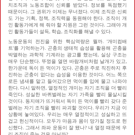
치조직과 노동조합이 신뢰를 받았다. 정보를 독점했기
때문이다. 그 권위가 이제는 무너졌다. 이제 조직은 신뢰
도 가는 기획, 정책, 조직력을 동원해야 한다. 조직이 개
인 활동가에게 해 줘야 할 지원은 그런 것이다. 그래야 개
인 활동가들이 설득, 학습, 조직화를 해낼 수 있다.
노동운동의 전진을 위한 핵심역량은 뭘까. '개미컴배
트'를 기억하는가. 곤충의 생태적 습성을 활용해 곤충을
박멸하는 과학적 기계라는 광고를 했는데, 실상 구조는
매우 단순했다. 뚜껑을 열면 바람개비처럼 날개가 있고,
한가운데 독이 든 먹이가 있다. 곤충은 주로 직진하지 후
진하는 곤충이 없다는 습성을 이용한 것이다. 어느 쪽으
로든 냄새를 맡고 들어갔으면 먹이를 입에 물고 나와야
한다. 다시 말하면, 열정적인 개미는 자기 조직을 더 빨리
죽인다. 성실한 바퀴벌레는 자기 가족을 빨리 몰살시킬
것이다. 동지애가 뜨거워서 독이 든 먹이를 빨리 갖다 준
벌레는 자기 조직을 빨리 파괴할 것이다. 우리가 지금 이
상황에 놓여있다. 우리는 매우 열정적이고 성실하고 뜨
겁고 헌신적이다. 모두가 마음과 몸이 망가질 정도로 헌
신했다. 그래서 좌파 운동이 잘 됐나? 내 열정 때문에 우
리 조직이 죽는 것은 아닐까?