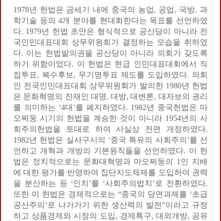
1978년 헌법은 금세기 내에 중국의 농업, 공업, 국방, 과
학기술 등의 4개 분야를 현대화한다는 목표를 선언하였
다. 1979년 헌법 초안은 형식적으로 공산당이 아니라 전
국인민대표대회 상무위원회가 결정하는 모습을 취하였
다. 이는 헌법발의권을 공산당이 아니라 의회가 갖도록
하기 위함이었다. 이 헌법은 현급 인민대표대회에서 직
접투표, 복수후보, 무기명투표 제도를 도입하였다. 의회
인 전국인민대표대회 상무위원회가 발의한 1980년 헌법
은 문화혁명의 잔재인 대명, 대방, 대변론, 대자보의 권리
를 의미하는 ‘4대’를 폐지하였다. 1982년 중국헌법은 마
오쩌둥 시기의 헌법을 계승한 것이 아니라 1954년의 사
회주의헌법을 토대로 하여 사실상 전면 개정하였다.
1982년 헌법은 실사구시의 ‘중국 특유의 사회주의’를 선
언하고 개혁과 개방의 기본원칙들을 선언하였다. 이 헌
법은 정치적으로는 문화대혁명과 마오쩌둥의 1인 지배
에 대한 평가를 반영하여 집단지도체제를 도입하여 권력
을 분산하는 등 ‘인치’를 ‘사회주의법치’로 전환하였다.
또한 이 헌법은 경제적으로는 “중국의 당면과제를 ‘초급
공산주의’로 나가가기 위한 생산력의 발전”이라고 규정
하고 상품경제와 시장의 도입, 경제특구, 대외개방, 공유