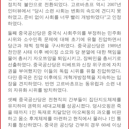
정치적 불안으로 전환되었다. 고르바초프 역시 2007년
인터뷰에서 “당시 소련 사회는 변화의 속도에 견디지 못
하였고, 준비 없이 사회를 너무 빨리 개방하였다”고 인정
하였다.
둘째 중국공산당은 중국식 사회주의를 부정하는 민주화
시위와 소수민족 문제에 대해 초기에 유혈 진압하면서
당근과 채찍 정책을 구사하였다. 중국공산당은 1989년
천안문 사태 이후 베이징 소요와 당 분열에 대한 책임을
물어 총서기 자오쯔양을 퇴임시키고, 장쩌민을 총서기로
선출하였다. 중국공산당은 티베트와 신장 위구르에 자치
권을 부여했지만 이들의 독립 시위를 유혈 진압하였다.
다만 중국은 진압 이후에도 개혁개방정책을 지속하는 입
장을 견지하였다. 반면 고르바초프는 동유럽과 소련 내
의 자유화 시위를 방치하였다.
셋째 중국공산당은 전현직의 간부들이 집단지도체제를
유지하며 권력의 세대교체를 성공시켰다. 덩샤오핑은 죽
을 때까지 1인 독재로 치달았던 마오쩌둥의 과오를 비판
하고 몸소 후계체제를 마련하고 현직에서 물러나 1인 통
치를 청산하였다. 중국은 공산당 간부의 경우 60세 이상