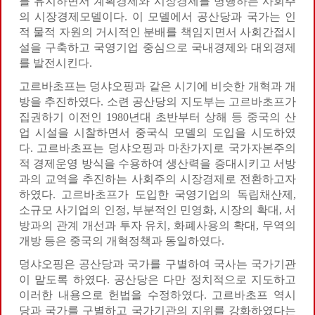
를 유지하면서 계획경제와 시장경제를 병행하는 사회주
의 시장경제모델이다. 이 모델에서 공산당과 국가는 인
적 물적 자원의 거시적인 분배를 책임지면서 사회간접시
설을 구축하고 국영기업 중심으로 국내경제와 대외경제
를 발전시킨다.
고르바초프는 덩샤오핑과 같은 시기에 비슷한 개혁과 개
방을 추진하였다. 소련 공산당의 지도부는 고르바초프가
집권하기 이전인 1980년대 초반부터 상해 등 중국의 산
업 시설을 시찰하면서 중국식 모델의 도입을 시도하였
다. 고르바초프는 덩샤오핑과 마찬가지로 국가자본주의
적 경제운영 방식을 수용하여 생산력을 증대시키고 서방
과의 교역을 추진하는 사회주의 시장경제로 전환하고자
하였다. 고르바초프가 도입한 국영기업의 독립채산제,
소규모 사기업의 인정, 부분적인 민영화, 시장의 확대, 서
방과의 관계 개선과 투자 유치, 화폐사용의 확대, 무역의
개방 등은 중국의 개혁정책과 동일하였다.
덩샤오핑은 공산당과 국가를 구별하여 국사는 국가기관
이 맡도록 하였다. 공산당은 다만 정치적으로 지도하고
이러한 내용으로 헌법을 수정하였다. 고르바초프 역시
당과 국가를 구별하고 국가기관의 지위를 강화하였다는