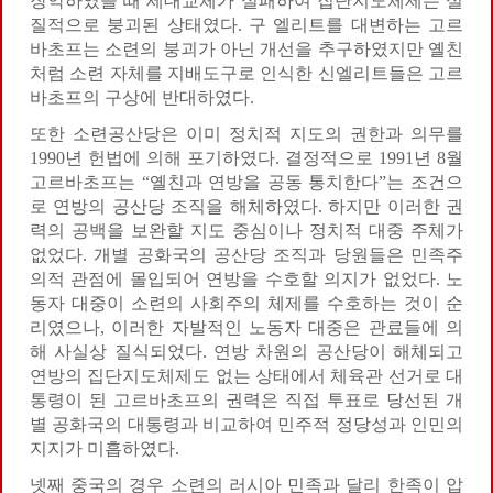
장악하였을 때 세대교체가 실패하여 집단지도체제는 실
질적으로 붕괴된 상태였다. 구 엘리트를 대변하는 고르
바초프는 소련의 붕괴가 아닌 개선을 추구하였지만 옐친
처럼 소련 자체를 지배도구로 인식한 신엘리트들은 고르
바초프의 구상에 반대하였다.
또한 소련공산당은 이미 정치적 지도의 권한과 의무를
1990년 헌법에 의해 포기하였다. 결정적으로 1991년 8월
고르바초프는 “옐친과 연방을 공동 통치한다”는 조건으
로 연방의 공산당 조직을 해체하였다. 하지만 이러한 권
력의 공백을 보완할 지도 중심이나 정치적 대중 주체가
없었다. 개별 공화국의 공산당 조직과 당원들은 민족주
의적 관점에 몰입되어 연방을 수호할 의지가 없었다. 노
동자 대중이 소련의 사회주의 체제를 수호하는 것이 순
리였으나, 이러한 자발적인 노동자 대중은 관료들에 의
해 사실상 질식되었다. 연방 차원의 공산당이 해체되고
연방의 집단지도체제도 없는 상태에서 체육관 선거로 대
통령이 된 고르바초프의 권력은 직접 투표로 당선된 개
별 공화국의 대통령과 비교하여 민주적 정당성과 인민의
지지가 미흡하였다.
넷째 중국의 경우 소련의 러시아 민족과 달리 한족이 압