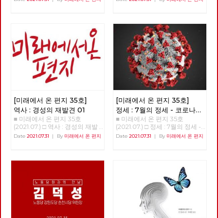
이어지고 있다는 것을 전해야 하
따른다는 것으로서 문화대혁명
편 중국의 개혁개방이 성공한 이
주 전 민주노총 사무총장 정리 :
는 까닭입니다. 복간 후 세 번째
을 긍정하는 것이었는데, 이 점
유 김장민(정치경제학연구소 프
이용규 편집위원 강연을 준비하
발행하는 이번 편지는, 여러 분
이 등소평 등 수정주의 세력의
닉스) 소련이나 중국을 포함하
며 가장 먼저 생각났던 것은 백
들의 도움으로 내용이 더 풍성해
공격 대상이 되었던 것이다. 등
여 모든 사회주의 국가는 투입과
기완 선생이다. 2008년 (내가)
졌습니다. 우선 기획 기사를 추
소평은 두 개의 무릇은 교조주의
산출이 비례하는 일차원적인 경
서울구치소 출소 후 인사 드리러
가하여, 미래의 사회주의를 준비
이며, 진리의 기준은 실천이라는
제성장이 끝난 이후 발생한 경제
갔을 때, "이제 노동이 사회변혁
하기 위해서 지난 7월 23일 창당
주장을 하였다. 진리표준 논쟁이
침체를 극복하지 못하였다. 경공
의 중심에 서야 한다. 노동이 책
100주년을 맞이한 중국 공산당
라 불리는 이 논쟁에서 화국봉은
업의 후진성으로 인해 생필품이
임을 다해야 한다." 라는 말씀을
에 대한 평가를 실었습니다. 도
등소평에게 패배했는데, 이는 교
부족하고 개인적 자유가 억압되
하셨던 기억이다. 생각해보면 한
서 리뷰에 이어 영화 리뷰 공간
조주의는 수정주의에 무력하다
어 인민들의 불만이 쌓여져 갔
국 사회에서는 노동을 사회변혁
도 마련하였고, 첫 번째 영화로 <
는 것을 보여주는 것이었다. 이
다. 소비품의 수입 대금으로 쓸
의 주체로 인정한 적이 없다. 노
피어스트리트 3부작>을 소개합
후 등소평을 중심으로 하는 주자
외화가 부족하여 만성적인 재정
동은 시민권도 획득하지 못했다.
니다. 특집에서는 3월부터 이어
파(자본주의 길을 걷는 당파), 혹
적자에 시달렸다. 서방의 경제적
이제는 그 말처럼, 노동이 주체
[미래에서 온 편지 35호]
[미래에서 온 편지 35호]
오고 있는 노동당 기획강연 세
은 수정주의 세력은 권력 전체를
봉쇄와 정치적 공작은 사회주의
로서 사회변혁을 만들어내야 할
번째 순서 ‘노동조합을 넘어 노
장악하였고, 1978년 중국 공산
역사 : 경성의 재발견 01
정세 : 7월의 정세 - 코로나
국가의 약점을 파고들었다. 소련
시기가 된 것이 아닌가. 노동자
동운동으로’를 전합니다. 사람
당 11기 3차 중앙위원회 전체회
■ 미래에서 온 편지 35호
■ 미래에서 온 편지 35호
19 바이러스의 ‘기원’이
과 중국은 1980년대 이후 전통
가 시민의 자격, 한걸음 더 나가
편에서는 춘천에서 버스공영제
의에서 현대화 노선 등 개혁, 개
(2021.07.) □ 역사 : 경성의 재발
(2021.07.) □ 정세 : 7월의 정세 -
가리고 있는 것들
적인 사회주의 원칙을 포기하고
사회변혁의 중심에서 노동자계
투쟁을 이어가고 있는 김덕성 동
방의 정책이 결정되어, 중국 사
견 01 업로드 중입니다.
코로나 19 바이러스의 ‘기원’이
Date
2021.07.31
|
By
미래에서 온 편지
Date
2021.07.31
|
By
미래에서 온 편지
국가의 생존을 위해 개혁과 개방
급의 투쟁을 만들어나가야 한다.
지를 만납니다. 마감일을 넘기기
회는 대전환의 길로 접어들었다.
가리고 있는 것들 김석정 편집위
에 나섰다. ‘중국식 사회주의 발
이미 노동자는 2천만을 넘어섰
일쑤인 역사 편 ‘경성의 재발
이후 중국 사회는 이른바 ‘개
원/정책위원회 의장 2020년 시
전모델’은 중국공산당의 일당독
다. 노동자가 움직이면 체제가
견’에서는 경성트로이카의 이재
혁’이라는 기치 하에 사회주의
작과 함께 번지기 시작한 코로나
재체제를 유지하면서 계획경제
전환될 것이다. 그 투쟁을 시작
유와 삼동회의 전태일 사이 30
생산관계를 점차 약화, 해체하고
19 바이러스는 많은 익숙한 것들
와 시장경제를 병행하는 사회주
해야 한다. 한국사회에서 다들
년의 공백을 잇는 여정을 시작합
자본주의로의 전환의 길을 걸었
과 좀처럼 바뀔 것 같지 않았던
의 시장경제모델이다. 이 모델에
전문가인 양 하는 게 학교와 교
니다. 33호에 비해 34호 조회수
는데, 이 과정은 크게 4단계로
것들을 바꾸어 놓았고, 잘 보이
서 공산당과 국가는 인적 물적
육인데, 모두 과거의 경험에 의
가 적게는 3배, 많게는 4배 정도
나뉜다. 첫째, 1978년부터 1980
지 않았던 것들을 보이도록 만들
자원의 거시적인 분배를 책임지
존해 말한다. 노동과 노동조합도
로 부쩍 늘었습니다. 얼굴을 알
년대 초까지의 시기는 쏘련의 코
기도 했다. 또한, 리오데자네이
면서 사회간접시설을 구축하고
마찬가지다. 적어도 나는 노동을
수 없는 독자 여러 분들의 커다
시긴 개혁을 모방하는 것으로서
로에서의 나비의 날갯짓이 만든
국영기업 중심으로 국내경제와
해봤고 노조하는 사람들을 봤기
란 관심에 감사드립니다. 마음에
사회주의 국유기업을 이윤 추구
미국의 허리케인과도 같은 의외
대외경제를 발전시킨다. 고르바
때문이다. 그러나 실질적으로 많