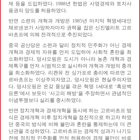
제 등을 도입하였다. 1988년 헌법은 사영경제와 토지사
용권의 양도를 허용하였다.
반면 소련의 개혁과 개방은 1985년 마지막 혁명세대인
체르넨코가 사망하자마자 권력을 잡은 신진엘리트 고르
바초프에 의해 전격적으로 추진되었다.
중국 공산당은 소련과 달리 정치적 민주화가 아닌 경제
개혁과 경제적 자유를 먼저 도입하여 사회적 혼란을 최
소화하였다. 덩샤오핑은 도시가 아니라 농촌 개혁과 경
제특구를 먼저 시범적으로 실시하여 개혁과 개방의 충격
을 최소화하였다. 리콴유 전 싱가포르 총리에 따르면 고
르바초프는 이상주의자였고, 덩샤오핑은 현실주의자였
다. 덩샤오핑은 온갖 풍상을 겪은 혁명 1세대로 ‘흑묘백
묘론’에서 보듯이 ‘사고의 해방’을 주장하면서 관념적인
이념투쟁보다 실리를 중시하였다.
반면 정치개혁과 경제개혁을 동시에 하는 고르바초프 방
식은 경제개혁 이후 정치개혁을 점진적으로 하고자 하였
던 중국의 방식에 비해 불만과 혼란을 통제하는데 더 큰
난관을 조성하였다. 고르바초프는 경제적 성과가 나기도
전에 정치적 민주화를 먼저 허용하여 경제 불만이 바로