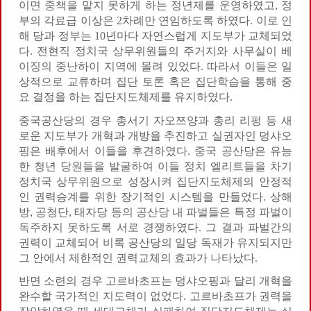
이면 중책을 맡지 못하게 하는 정년제를 운영하였고, 정
부의 각료급 이상은 2차례만 연임하도록 하였다. 이로 인
해 당과 정부는 10년마다 자연스럽게 지도부가 교체되었
다. 전현직 정치국 상무위원들의 주거지와 사무실이 베
이징의 중난하이 지역에 몰려 있었다. 따라서 이들은 일
상적으로 교류하며 집단 토론 혹은 집단학습을 통해 중
요 결정을 하는 집단지도체제를 유지하였다.
중국공산당의 경우 총서기 자오쯔양과 총리 리펑 등 새
로운 지도부가 개혁과 개방을 추진하고 실권자인 덩샤오
핑은 배후에서 이들을 후견하였다. 중국 공산당은 유능
한 청년 당원들을 발굴하여 이들 정치 엘리트들을 차기
정치국 상무위원으로 성장시켜 집단지도체제의 안정적
인 권력승계를 위한 장기적인 시스템을 만들었다. 상해
방, 공청단, 태자당 등의 공산당 내 파벌들은 특정 파벌이
독주하지 못하도록 서로 경쟁하였다. 그 결과 파벌간의
권력이 교체되어 비록 공산당의 일당 독재가 유지되지만
그 안에서 제한적인 권력교체의 효과가 나타났다.
반면 소련의 경우 고르바초프는 덩샤오핑과 달리 개혁을
완수할 국가적인 지도력이 없었다. 고르바초프가 권력을