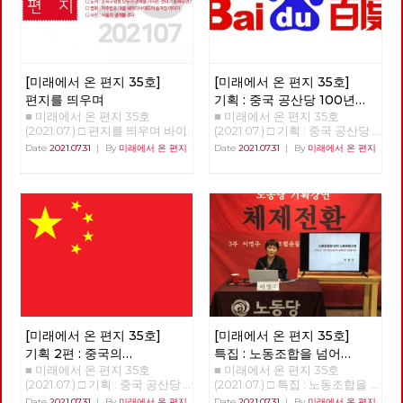
[미래에서 온 편지 35호]
[미래에서 온 편지 35호]
편지를 띄우며
기획 : 중국 공산당 100년
■ 미래에서 온 편지 35호
■ 미래에서 온 편지 35호
어떻게 평가할 것인가? 1편
(2021.07.) □ 편지를 띄우며 바이
(2021.07.) □ 기획 : 중국 공산당
러스의 재확산에 폭염까지 겹쳐
100년 어떻게 평가할 것인가? 1
Date
2021.07.31
|
By
미래에서 온 편지
Date
2021.07.31
|
By
미래에서 온 편지
모두들 힘겨운 계절을 보내고 있
편 중국에서 수정주의의 등장과
습니다. 변이 바이러스의 등장과
중국 사회의 사회주의 시장경제
확산 속도는 바이러스와의 공존
로의 전환 문영찬(노동사회과학
을 고민할 수밖에 없도록 합니
연구소 연구위원장) (필자 주: 이
다. 이상기온으로 급속히 녹아내
글은 노동사회과학연구소 기관
리는 빙하와 폭탄처럼 쏟아지는
지인 ≪정세와 노동≫에 약 1년
폭우는 지구의 내일이 더욱 암담
반 동안 연재되었던 ‘20세기 사
할 것이라고 경고하고 있습니다.
회주의의 역사적 성격’ 연재 중
이런 위기의 한 가운데에서, 미
에서 13회 차 연재분을 요약한
래에서 온 편지 35호를 띄웁니
것이다.) 1. 등소평 수정주의의
다. 위기의 근본 원인이 자본주
등장과 전개 1976년 모택동이
의 체제와 삶의 양식이고, 그래
사망하고 화국봉이 후계자로 등
서 늦었지만 지금이라도 현재의
장했으나 등소평은 당 중앙에 서
[미래에서 온 편지 35호]
[미래에서 온 편지 35호]
체제와 양식을 바꾼다면, 미래도
신을 보내 화국봉이 제창한 ‘두
기획 2편 : 중국의
특집 : 노동조합을 넘어
바꿀 수 있다는 것을 아는 까닭
개의 무릇’을 비판하였다. ‘두개
■ 미래에서 온 편지 35호
■ 미래에서 온 편지 35호
개혁개방이 성공한 이유
노동운동으로
입니다. 지금 이 순간에도, 세상
의 무릇’은 무릇 모주석의 방침
(2021.07.) □ 기획 : 중국 공산당
(2021.07.) □ 특집 : 노동조합을
을 바꾸기 위한 작은 실천들이
을 따르고 무릇 모주석의 뜻을
100년 어떻게 평가할 것인가? 2
넘어 노동운동으로 강연 : 이영
Date
2021.07.31
|
By
미래에서 온 편지
Date
2021.07.31
|
By
미래에서 온 편지