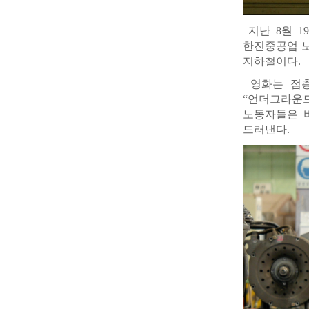
지난 8월 19
한진중공업 노
지하철이다.
영화는 점층
“언더그라운드
노동자들은 
드러낸다.