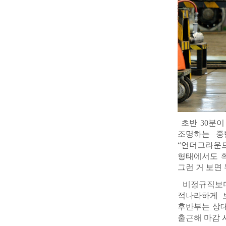
초반 30분이
조명하는 중
“언더그라운
형태에서도 확
그런 거 보면
비정규직보다
적나라하게 
후반부는 상대
출근해 마감 