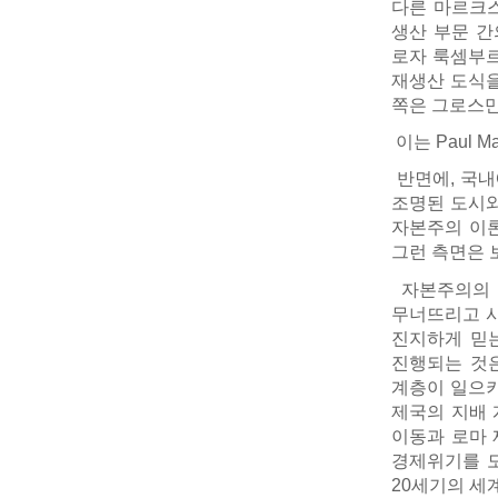
다른 마르크스
생산 부문 간
로자 룩셈부르
재생산 도식을
쪽은 그로스만
이는 Paul 
반면에, 국내에
조명된 도시와
자본주의 이
그런 측면은 
자본주의의 
무너뜨리고 사
진지하게 믿는
진행되는 것은
계층이 일으키
제국의 지배 
이동과 로마 
경제위기를 모
20세기의 세