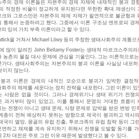
주의 경제 이론들은 자본주의 경제 자체에 내재적인 붕괴 경
의 적정한 비율이 정교하게 유지된다면 무한한 확대 재생산이
크와 그로스만은 자본주의 체제 자체가 필연적으로 불균형과 
 통해서 논증하려고 했다. 그중에서 이론 구조상 엔트로피 경제
의 잉여 가치 부족 이론이라고 할 수 있다.
Mattick을 거쳐서 Michael Löwy 등의 주창한 생태사회주의 계통
 많이 알려진 John Bellamy Foster는 생태적 마르크스주의라
 농촌의 물질 대사 문제에 관심을 기울인다. 그는 이론적으로는 P
론가다. 생태사회주의는 자본주의의 붕괴 이론을 사실상 내포하
보이지 않는다.
붕괴 이론은 경제의 내적인 모순으로 붕괴가 임박한 결정적
회주의 체제를 세운다는 정치 전략을 내포한다. 그런 이론이 있
 사람은 없을 것이다. 그러나 경제위기나 생태 위기가 전쟁
 과거부터 많이 있었고, 이를 통해서 문명의 거대한 흐름이 
는 전쟁이 아니고 생태 문제, 식량 문제로 압박을 받은 변방 민
계층이 전혀 예상하지 못하는 방향으로 제국이 붕괴하고 역사의
제국이 멸망, 몽골의 유럽 진출, 투르크족의 유럽 침략 등이 그
면하고 체제를 계속 유지하기 위해서 전쟁을 도발할 동기를 가진
계 2차 대전은 주로 그런 이유 때문에 발생했다고 볼 수 있다.