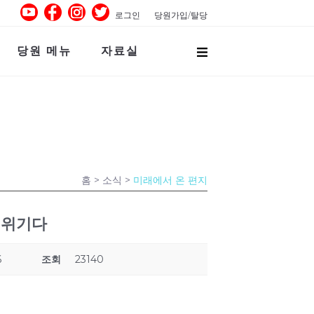
로그인
당원가입/탈당
당원 메뉴
자료실
홈
> 소식 >
미래에서 온 편지
의 위기다
6
조회
23140