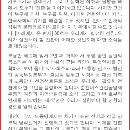
기후위기와 경제위기, 그리고 심화된 착취와 불평등 속
에서, 모두가 ‘전환’을 이야기하고 있습니다. 하지만 그것
이 누구에 의한, 누구를 위한, 어떠한 전환인가에 따라,
한국사회의 위기를 해결할 수도 있지만, 반대로 현재의
착취와 불평등을 미래로까지 지속·확대시킬 수도 있습니
다. [미래에서 온 편지] 38호는 우리에게 필요한 전환, 우
리가 실천해야 할 전환이 어떠한 것인지에 대한 소식들
로 채웠습니다.
부당한 해고에 맞서 2년 째 거리에서 투쟁 중인 당원의
목소리는 이 위기와 착취의 근본 원인이 무엇인지를 명
확하게 보여 줍니다. ‘사회주의·좌파 대통령 선거·지방선
거 공동투쟁본부’의 출범을 앞두고 시작하는 대선 기획
과 노동당 대선정책토론회 소식은, 우리에게 필요한 전
환에 대한 고민을 풍성하게 합니다. 춘천버스완전공영제
투쟁의 여정과 지역순환경제 소식, 그리고 이번 호부터
연재를 시작하는 ‘세계’편은 우리가 실천해야 할 전환의
경로를 알려 줍니다.
대선에 앞서 노동당에서는 차기 대표단 선거와 각급 당
부의 당직선거가 진행되고 있기도 합니다. 체제를 전환
하기 위해서는 그 주체인 노동당의 전환 또한 필수불가