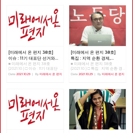
하지만 그것이 누구에 의한, 누
년 대통령 선거를 앞두고 노동당
구를 위한, 어떠한 전환인가에
과 사회변혁노동자당(이하 변혁
따라, 한국사회의 위기를 해결할
당)이 사회주의 후보로 공동으
수도 있지만, 반대로 현재의 착
로 대통령 선거를 치르자는 중요
취와 불평등을 미래로까지 지속·
한 결정을 했다. 미약한 힘이기
확대시킬 수도 있습니다. [미래
는 했지만 노동당은 보수정당들
에서 온 편지] 38호는 우리에게
사이에서 쓰러진 진보와 사회주
필요한 전환, 우리가 실천해야
의 실현이라는 처음의 약속을 지
할 전환이 어떠한 것인지에 대한
키기 위해 힘겹게 견뎌왔다. 변
소식들로 채웠습니다. 부당한 해
혁당 역시 수십 년을 노동자 민
고에 맞서 2년 째 거리에서 투쟁
중의 버팀목이 되는 것에 주저함
[미래에서 온 편지 38호]
[미래에서 온 편지 38호]
중인 당원의 목소리는 이 위기와
이 없었던 투쟁하는 정치조직이
이슈 : 11기 대표단 선거와
특집 : 지역 순환 경제,
착취의 근본 원인이 무엇인지를
다. 양 당은 선거라는 공간에서
■ 미래에서 온 편지 38호
■ 미래에서 온 편지 38호
대선 정책 토론
'밑에서부터의 대항'
명확하게 보여 줍니다. ‘사회주
노동자 민중에게 미치는 영향력
(2021.10.) □ 이슈 : 11기 대표단
(2021.10.) □ 특집 : 지역 순환 경
의·좌파 대통령 선거·지방선거
을 경험한 정당들이기에 2022
선거와 대선 정책 토론
제, 민주적 로컬의 글로벌화 [기
Date
2021.10.29
|
By
미래에서 온 편지
Date
2021.10.29
|
By
미래에서 온 편지
공동투쟁본부’의 출범을 앞두고
년 치러지는 대통령 선거에 함께
>>>>>>>>> 업로드 준비중
획강연 '체제전환' 6부 양준호]
시작하는 대선 기획과 노동당 대
하자고 조직적 결정을 했다. 노
<<<<<<<<<<
'지역순환경제, 민주적 로컬의
선정책토론회 소식은, 우리에게
동해방과 민중의 지킴이로 시작
글로벌화-관료제적 중앙-독점
필요한 전환에 대한 고민을 풍성
한 진보정당이 분열하며 지금은
자본에 대한 '밑에서부터의' 대
하게 합니다. 춘천버스완전공영
사회주의를 문구로도 사용하지
항' 지역순환경제란 반갑습니
제 투쟁의 여정과 지역순환경제
않는 가운데, 사회주의 정치의
다. ‘지역순환경제’라는 개념을
소식, 그리고 이번 호부터 연재
뿌리가 튼튼히 자리를 잡아 가고
아실 것이다. 지역에서 돈이 순
를 시작하는 ‘세계’편은 우리가
있다. 이런 가운데, 2022년 대통
환하는 흐름을 가리키는 개념이
실천해야 할 전환의 경로를 알려
령 선거를 앞두고, 민주노총의
다. 지역화폐 같은 것이 구체적
줍니다. 대선에 앞서 노동당에서
전직 간부들과 전직 노동운동가
인 사례다. 그런데 이것이 계급
는 차기 대표단 선거와 각급 당
들이 속속 민주당으로 들어가고
적으로 진보적인 개념이다. 지역
부의 당직선거가 진행되고 있기
있다. 민주노동당부터 지금까지
안에서만 돈이 돌고, 지역의 소
도 합니다. 체제를 전환하기 위
20년의 세월을 함께하다 민주당