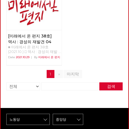
나가는 중이다. 오히려 서울에
사무실로 당시 지부장이었던 나
다. 다시 나와야 하는 현실이지
미래 □ 영화: 웅장한 화면을 가
회였다. 그러나 민주노동당이 창
의 핵심에서 파악하려고 노력한
구를 넘어 개발경제학에서 ‘케랄
가까운 수도권이기에 경제적 동
를 찾아왔다. 버스의 노동 환경
만. 지금은 오로지 남은 세 사람,
득 채우는 감정의 체험, 듄 □ 사
당하고 10석의 국회의원이 생겨
것은 카를 마르크스 경제학의 중
라 모델’로 연구되고 다음과 같
력이 서울로 빠져나가는 것이다.
을 바꾸고 싶다는 거였다. 그러
세 동지의 복직이 나에게는 가장
진 : 레드 어워드라는 붉은 선물
나자 바로 내부 권력 투쟁이 시
요한 공로다. 이 글에서는 자본
이 소개되어왔다. “인도 출신 학
일본의 도쿄 옆에, 꼭 인천 같은
기 위해서는 지금의 어용노조가
큰 숙제다.” - 안보영, 정상천 편
작되었다. 1인7표제로 대표되는
주의 위기 이론에 기초를 둔 생
자인 아마티아 센은 ‘성장이 최
요코하마가 있다. 80년대 중반
아닌 민주노조로 조직을 변경하
집위원
다수 정파의 횡포나 일심회 사건
태사회주의와 물질 대사 이론에
우선이 아닌 품격 있는 발전’이
신요코하마역에서 도쿄역까지
고 싶다는 거였고 우리는 힘을
이라는 비상식적인 사건도 서슴
기초를 둔 생태마르크스주의의
라는 모델을 제시해서 노벨 경제
40분만에 가는 특급 전철이 만
합쳐 민주노조로 조직을 변경하
없이 진행되었다. 이렇게 망가진
출발 배경을 살펴보고, 기후 위
학상을 받았다. 그 모델은 인도
들어지자 요코하마 시민들이 동
였다. 그리고 춘천시의 유일한
[미래에서 온 편지 38호]
진보정치는 분열의 수순을 거쳤
기와 같은 생태 환경의 위기로
케랄라 주의 사례를 연구한 것이
경에 자주, 쉽게 나가게 되었다.
버스회사의 파산 57년의 춘천시
고 오로지 국회의원 당선만을 위
인한 체제 전환의 가능성을 생각
다. 케랄라 주의 소득수준은 가
역사 : 경성의 재발견 04
이러면서 요코하마 경제의 30%
의 독점 자본이고 토호 세력인
한 합병과 분열을 계속했다. 이
해 보면서 최근 정부의 기후 위
난한 나라인 인도의 전국 평균치
■ 미래에서 온 편지 38호
가 도쿄로 흡수된 것이다. 이것
시내버스 경영진은 부패와 방만
러다보니 노무현 정권의 핵심이
기 대응 움직임에 대하여 검토해
에도 못 미친다. 그러나 가난에
(2021.10.) □ 역사 : 경성의 재발
이 이른바 ‘역류 효과’다. 서울 중
경영, 공무원들에 도덕적 헤이로
었던 국민참여당도 진보의 대열
보려고 한다. 철저한 마르크스
가장 민감한 지표인 영아사망률
견 04 >>>>>>>>> 업로드 준비
심의 한국 사정을 고려하면 서울
Date
2021.10.29
|
By
미래에서 온 편지
파산하게 되었고 노동자들은 아
에 들어섰고 오직 명망가 중심으
경제 이론의 계승자라고 할 수
은 가장 낮으며 평균수명도 다른
중 <<<<<<<<<<
을 제외한 모든 지역이 그 성장
스팔트 투쟁을 할 수밖에 없었
로 뭉치고 흩어지는 20년이라는
있는 폴란드 출신의 헨릭 그로스
주보다 훨씬 높다. 세계에서 가
동력을 서울로 빼앗기고 있는 심
다. 우리는 더 이상은 춘천의 유
세월을 보냈다. 지조 없는 선거
만은 1929년도에 출간한 《자본
장 많은 문맹자가 있는 인도지만
각한 상황이다. 그다음으로 우
일한 대중교통인 시내버스를 민
공학적 정치 때문에 진보는 쪼그
주의 체제의 축적과 붕괴의 법
케랄라에는 문맹자가 거의 없다.
1
»
마지막
리 나라의 지자체들이 대기업 유
간의 탐욕스러운 아가리에 던져
라든 반면, 민주당은 다시 집권
칙》이란 저서의 이론적 결론 부
이런 성과는 주민들의 참여와 지
치 만능론에 빠져 있다. 피폐화
놓을 수 없다는 판단으로 지방선
도 하고 이제는 개헌도 가능한
분에서 “그리하여 자본주의 체
지라는 민주적 방식을 통해 부와
된 지역 경제를 살리려고 대기업
거 시장 후보들에게 완전 공영제
검색
의석수까지 차지했다. 이후 문재
제는 그 내적인 경제적 메카니즘
권력의 탈중앙집권을 추구한 결
본사도 아닌 분공장을 유치하는
를 요구했고 지방 자치 선거가
인 정권은 박근혜가 추진하던 노
을 통해 진보하면서 그리고 자본
과다.”[5] 아리얀 시장이 21살의
것이다. 최근 서울, 부산 보궐선
이루어진 이후 최초로 민주당으
동악법인 탄력근로제를 국회와
축적에 따라서 쉼 없이 그 종말
여성으로 케랄라 주 수도의 시장
거가 그랬다. 그러나 본사는 절
로 정권이 교체되었다. 더불어
합심해 밀어붙였다. 그리고 재벌
을 향해 가며 ‘자본 축적의 엔트
이 될 수 있었던 것은 케랄라의
대 지역으로 가지 않는다. 대기
민주당 소속 이재수 씨가 “교통
총수를 풀어주기 위해 규정까지
로피 법칙’(Entropiegesetz
오랜 전통을 가진 대중운동 때문
업의 분공장이나 RND 센터를
천국 춘천시”를 만들겠다며 시
손보는 열의를 보였다. 그런데,
der Kapitalakkumulation)에
에 가능하였다. 아리얀 시장이
유치한다는 수준인데, 우리 지자
장에 당선되었다. 그러나 폭망
선거 때마다 이런 정치세력에 대
의해 지배 받는다.”라고 하여 아
당선될 수 있었던 것은 식민지
체가 지역 경제를 위해서는 대기
한 시내버스 해결 방법은 우리와
한 비판적 지지와 후보 단일화를
무런 이론적 설명 없이 엔트로피
시절부터 이어오던 정당을 중심
업을 유치해야 한다는 패러다임
너무 달랐다. 검증도 되지 않은
외쳤던 사람들 중에 과거 자신의
법칙을 꺼내 놓고 있는 점이 특
에 두고 움직이는 다양한 의제조
에서 벗어나지 못하는 거다. 대
179만원의 자본금을 가진 춘천
언행을 제대로 반성하는 사람을
이하다. 경제 내의 물질의 흐름
직들이자 대중조직들때문이었