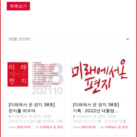
목록보기
[미래에서 온 편지 38호]
[미래에서 온 편지 38호]
편지를 띄우며
기획 : 2022년 대통령
■ 미래에서 온 편지 38호
■ 미래에서 온 편지 38호
선거의 의미와 과제
(1)
(2021.10.) □ 편지를 띄우며 기후
(2021.10.) □ 기획 : 2022년 대통
위기와 경제위기, 그리고 심화된
령 선거의 의미와 과제 함께, 바
Date
2021.10.31
|
By
미래에서 온 편지
Date
2021.10.29
|
By
미래에서 온 편지
착취와 불평등 속에서, 모두가
로 지금 시작하자 이갑용 노동당
‘전환’을 이야기하고 있습니다.
고문, 전 민주노총 위원장 2022