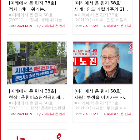
득이 지역에서 소비되고 지역의
[미래에서 온 편지 38호]
[미래에서 온 편지 38호]
해서는 그 주체인 노동당의 전환
으로 가는 사람들은, 분열만 하
기업이 지역 내 다른 기업으로
또한 필수불가결합니다. 그리고
고 있는 진보정당으로는 전망이
정세 : 생태 위기는
세계 : 인도 케랄라주의 21세
재투자하는 완결적 지역순환경
노동당의 전환이란 각 지역과 현
없다고, 그래서 떠난다고 자신을
■ 미래에서 온 편지 38호
■ 미래에서 온 편지 38호
자본주의의 위기다
여성 시장 아리얀
(1)
제가 구축된다는 것은, 지역을
장 당원들의 보다 실천적인 전환
합리화한다. 민주노총 내의 활동
(2021.10.) □ 정세 : 생태 위기는
(2021.10.) □ 세계 : 인도 케랄라
잠식하는 글로벌 독점 자본이나
을 통해서만 이루어질 수 있을
가들이 진보정당을 비판하는 내
자본주의의 위기다 생태위기는
주의 21세 여성 시장 아리얀 21살
Date
2021.10.29
|
By
미래에서 온 편지
Date
2021.10.29
|
By
미래에서 온 편지
대기업과의 대항관계가 구축되
것입니다. 소중한 우리들의 고민
용이 민주당으로 떠난 사람들의
자본주의의 위기다 이승무 정책
의 여성 아리얀은 어떻게 3천4
는 것이다. 신자유주의적 세계화
과 실천들이 더 멀리까지 더 가
비판과 다르지 않다. 수구정당
위원 1. 생태경제 이론들의 배경
백만이 사는 인도 케랄라 주의
로 지역이 피폐해지고 있는 상황
깝게 연결되어, 사회주의 실현을
국민의힘이 민주노총을 적대시
최근 국내외적으로 생태사회주
수도 티루바난타푸람의 시장이
에서 지역이 이에 대항하기 위해
향한 정치적 무기로서 노동당의
하지만 진보정당을 비난하지 않
의, 기후 중립 등에 대한 논의가
되었는가? 정호영(노동당 국제
서는 지속 가능한, 경제적 생명
강화와 확대에 조금이나마 도움
는 것과 대조된다. 20년을 넘게
진행되고 있다. 그런 주장들이
연대재건 트로이카 세계마당[1])
력이 있는 방안으로 대항해야 한
이 되기를 바라며, 복간 후 여섯
욕먹어 가면서 진보정당 한다고
지금의 생태 위기 극복을 위해
아리얀 시장 취임 사진 . 2020년
다. 그런 면에서도 지역순환경제
번째 편지를 띄웁니다. [미래에
자신의 돈과 시간 써가며 진보정
경제 시스템 또는 경제 운용 원
12월 2020년 12월 인도에서 21살
는 글로벌화에 대한 대안이다.
서 온 편지] 편집위원회 김석정
당을 지킨 사람들에게 전망의 부
리의 커다란 변화가 필요하다는
의 여성 아리얀 라젠드라이 인도
무엇보다 중요한 건 지역순환경
나도원 안보영 이용규 적야 정상
재와 분열이라는 말을 쉽게 하면
것을 전제로 해서 나온 것이라고
에서 가장 젊은 시장이 되었다
제는 지역이 자주적, 자치적 측
천 현린 [제목을 누르면 내용을
안 된다. 정당 밖에서 수수방관
할 수 있고 각각이 상당한 고민
[2]..[3] 한국으로 치면 21살의 여
면에서 지역의 경제와 사회를 편
볼 수 있습니다] □ 편지를 띄우
할 때 우리는 내부에서도 싸우고
의 결과이면서 나름의 사상적인
성이 서울시장이 된 것이다. 한
성하고 기획하는 운동이다. 관료
며 □ 기획 : 2022년 대통령 선거
선거에도 출마하며 진보정치란
배경들도 가지고 있다고 보인다.
국의 좌파정당이 지방자치 관련
제적 중앙에 대한 대항이기도 하
의 의미와 과제 □ 이슈 : 11기 대
이런 것이라며 버티고 지켜왔다.
주류 경제학은 생산 요소를 노
한 정책들을 내려면 그 규모와
[미래에서 온 편지 38호]
[미래에서 온 편지 38호]
다는 것이다. 한국의 지역 경제
표단 선거와 대선 정책 토론 □
진보정당 내부투쟁에서도, 민주
동과 자본, 부존 자원으로 추상
인구로 판단해볼 때에는 가장 좋
는 피폐해져 있다 구체적으로
현장 : 춘천버스완전공영제를
사람 : 투쟁을 이어가는 사람
특집 : 지역 순환 경제, '밑에서부
당이라는 가짜 진보와의 외부투
적으로 파악하고 시장경제의 균
은 사례는 케랄라이다.[4]. 케랄
얘기하면, 지역 경제가 피폐해져
■ 미래에서 온 편지 38호
■ 미래에서 온 편지 38호
향한 여정과 과제
‘기노진’
터의 대항' □ 정세 : 생태 위기는
쟁에서도 도와주지 않던 사람들
형 체계를 수립한 다음에 역시
라의 면적과 인구는 38, 863
있다. 지역 경제를 떠받칠 동력
(2021.10.) □ 현장 : 춘천버스완전
(2021.10.) □ 사람 : 투쟁을 이어
자본주의의 위기다 □ 세계
이 진보정당이 하나가 되어야 한
추상적인 가치물인 화폐와 금융
km² 3400만명. 대한민국의 면
이 모두 지역 밖으로 유출되는
공영제를 향한 여정과 과제 춘천
가는 사람 - 기노진 길거리에서
: 인도 케랄라주의 21세 여성 시
다고 말할 때에도 동의가 되지
Date
2021.10.29
|
By
미래에서 온 편지
Date
2021.10.29
|
By
미래에서 온 편지
을 가지고서 경기 변동과 거시
적과 인구는 100,201 km² 인구
상황이다. 서울을 제외하면 거의
시내버스 완전공영제 쟁취를 위
정년을 맞은 노동자. 남은 동지
장 아리얀 □ 현장 : 춘천버스완
않는다. 1987년 대선에서의 비
경제를 설명하는 쪽으로 이론을
5178만명이다. 인도 케랄라 주
모든 지역의 경제적 동력이 서울
한 지난 4년의 여정과 미완의 과
들의 복직이 과제인 사람, 기노
전공영제를 향한 여정과 과제 □
판적지지론 이후 계속된 민주당
발달시켰다. 물질적인 노동 과
는 면적과 인구의 비율로 따지면
로 빨려들어가고 있다고 해도 과
제 김덕성 강원도당 춘천시당원
진 동지를 만났습니다. “단 하
사람 : 투쟁을 이어가는 사람 -
과의 선거연대론에 우리는 흔들
정과 기술에 따른 물질의 흐름을
한국과 비슷하다. 케랄라의 이러
언이 아니다. 이를테면 인천 시
협의회 위원장 1998년 버스노
루, 단 한 시간이라도 제가 일했
기노진 □ 역사 : 경성의 재발견
리지 않았다. 2000년 민주노동
화폐와 가치의 흐름과 병행하여
한 규모 때문에 케랄라가 그동안
민 소득의 52.8%가 서울로 빠져
동자 한분이 민주노총 춘천지부
던 일터로 돌아가는 것이 명예
04 □ 도서 : 장애학 : 과거, 현재,
당의 탄생은 노동자·민중에게 기
자본주의 경제를 설명하는 이론
거둔 성과는 지방자치제 사례 연