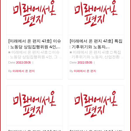
세를 규정하는 네 가지 요인 □
사람 : 청소년을 활동가로, 운동
기획자 고유미 □ 도서 : 그건 내
건데 - 기본소득, 모두가 차별없
이 찾아야 할 권리 □ 영화 : 이미
예정되어 있던 비극의 반복 - 나
이트메어 앨리 □ 만화 : 그대의
꿈, 우리 모두의 꿈이 되어
[미래에서 온 편지 41호] 이슈
[미래에서 온 편지 41호] 특집
: 노동당 상임집행위원 4인,
: 기후위기와 노동자,
■ 미래에서 온 편지 41호 □ 이슈
■ 미래에서 온 편지 41호 □ 특집
그들은 누구인가?
산업전환을 넘어
: 노동당 상임집행위원 4인, 그
: 기후위기와 노동자, 산업전환
체제전환으로
들은 누구인가? >>>>>> 업로드
을 넘어 체제전환으로 >>>>>>
Date
2022.03.05
|
Date
2022.03.05
|
준비중 <<<<<<
업로드 준비중 <<<<<<
By
미래에서 온 편지
By
미래에서 온 편지