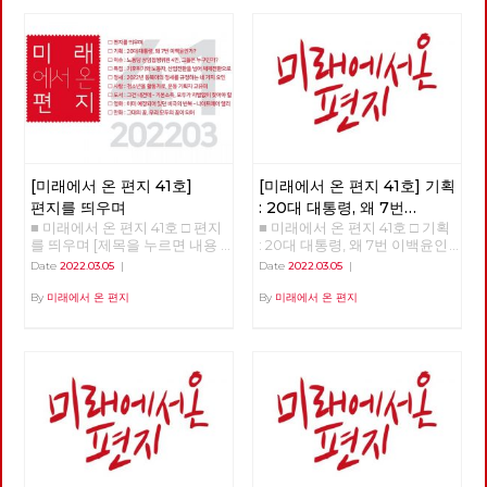
[미래에서 온 편지 41호]
[미래에서 온 편지 41호] 기획
편지를 띄우며
: 20대 대통령, 왜 7번
■ 미래에서 온 편지 41호 □ 편지
■ 미래에서 온 편지 41호 □ 기획
이백윤인가?
(1)
를 띄우며 [제목을 누르면 내용
: 20대 대통령, 왜 7번 이백윤인
을 볼 수 있습니다.] □ 편지를 띄
가? >>>>>> 업로드 준비중
Date
2022.03.05
|
Date
2022.03.05
|
우며 □ 기획 : 20대 대통령, 왜 7
<<<<<<
번 이백윤인가? □ 이슈 : 노동당
By
미래에서 온 편지
By
미래에서 온 편지
상임집행위원 4인, 그들은 누구
인가? □ 특집 : 기후위기와 노동
자, 산업전환을 넘어 체제전환으
로 □ 정세 : 2022년 동북아의 정
세를 규정하는 네 가지 요인 □
사람 : 청소년을 활동가로, 운동
기획자 고유미 □ 도서 : 그건 내
건데 - 기본소득, 모두가 차별없
이 찾아야 할 권리 □ 영화 : 이미
예정되어 있던 비극의 반복 - 나