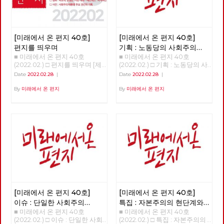
[미래에서 온 편지 40호]
[미래에서 온 편지 40호]
편지를 띄우며
기획 : 노동당의 사회주의
■ 미래에서 온 편지 40호
■ 미래에서 온 편지 40호
대통령 후보 이백윤
(2022.02.) □ 편지를 띄우며 [제
(2022.02.) □ 기획 : 노동당의 사
목을 누르면 내용을 볼 수 있습
회주의 대통령 후보 이백윤
Date
2022.02.28
|
Date
2022.02.28
|
니다.] □ 편지를 띄우며 □ 기획 :
>>>>>> 업로드 준비중 <<<<<<
노동당의 사회주의 대통령 후보
By
미래에서 온 편지
By
미래에서 온 편지
이백윤 □ 이슈 : 단일한 사회주
의 대중정당의 탄생 □ 특집 : 자
본주의의 현단계와 선진 노동자
들의 임무 □ 정세 : 자본주의 소
멸의 두 가지 요인 □ 사람 : 연대
를 배우고 키우는 해고노동자,
방영환 □ 도서 : 유물론자가 사
람의 마음을 이해해야 하는 이유
□ 영화 : 바보야, 본질은 ‘사랑’이
야! - 매트릭스 : 리저렉션 □ 사진
: 사회주의 대통령 후보 경선의
기록
[미래에서 온 편지 40호]
[미래에서 온 편지 40호]
이슈 : 단일한 사회주의
특집 : 자본주의의 현단계와
■ 미래에서 온 편지 40호
■ 미래에서 온 편지 40호
대중정당의 탄생
선진 노동자들의 임무
(2022.02.) □ 이슈 : 단일한 사회
(2022.02.) □ 특집 : 자본주의의