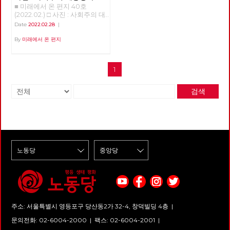
■ 미래에서 온 편지 40호
경선의 기록
(2022.02.) □ 사진 : 사회주의 대
통령 후보 경선의 기록 >>>>>>
Date
2022.02.28
|
업로드 준비중 <<<<<<
By
미래에서 온 편지
1
검색
주소: 서울특별시 영등포구 당산동2가 32-4, 창덕빌딩 4층 |
문의전화: 02-6004-2000
|
팩스: 02-6004-2001
|