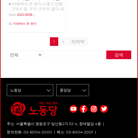
■ 미래에서 온 편지 41호 □ 만화
되어
: 그대의 꿈, 우리 모두의 꿈이 되
어 >>>>>> 업로드 준비중
Date
2022.03.05
|
<<<<<<
By
미래에서 온 편지
1
»
마지막
검색
주소: 서울특별시 영등포구 당산동2가 32-4, 창덕빌딩 4층 |
문의전화: 02-6004-2000
|
팩스: 02-6004-2001
|