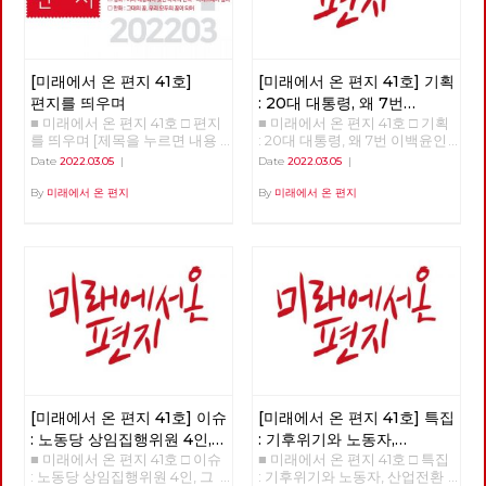
[미래에서 온 편지 41호]
[미래에서 온 편지 41호] 기획
편지를 띄우며
: 20대 대통령, 왜 7번
■ 미래에서 온 편지 41호 □ 편지
■ 미래에서 온 편지 41호 □ 기획
이백윤인가?
(1)
를 띄우며 [제목을 누르면 내용
: 20대 대통령, 왜 7번 이백윤인
을 볼 수 있습니다.] □ 편지를 띄
가? >>>>>> 업로드 준비중
Date
2022.03.05
|
Date
2022.03.05
|
우며 □ 기획 : 20대 대통령, 왜 7
<<<<<<
번 이백윤인가? □ 이슈 : 노동당
By
미래에서 온 편지
By
미래에서 온 편지
상임집행위원 4인, 그들은 누구
인가? □ 특집 : 기후위기와 노동
자, 산업전환을 넘어 체제전환으
로 □ 정세 : 2022년 동북아의 정
세를 규정하는 네 가지 요인 □
사람 : 청소년을 활동가로, 운동
기획자 고유미 □ 도서 : 그건 내
건데 - 기본소득, 모두가 차별없
이 찾아야 할 권리 □ 영화 : 이미
예정되어 있던 비극의 반복 - 나
이트메어 앨리 □ 만화 : 그대의
꿈, 우리 모두의 꿈이 되어
[미래에서 온 편지 41호] 이슈
[미래에서 온 편지 41호] 특집
: 노동당 상임집행위원 4인,
: 기후위기와 노동자,
■ 미래에서 온 편지 41호 □ 이슈
■ 미래에서 온 편지 41호 □ 특집
그들은 누구인가?
산업전환을 넘어
: 노동당 상임집행위원 4인, 그
: 기후위기와 노동자, 산업전환
체제전환으로