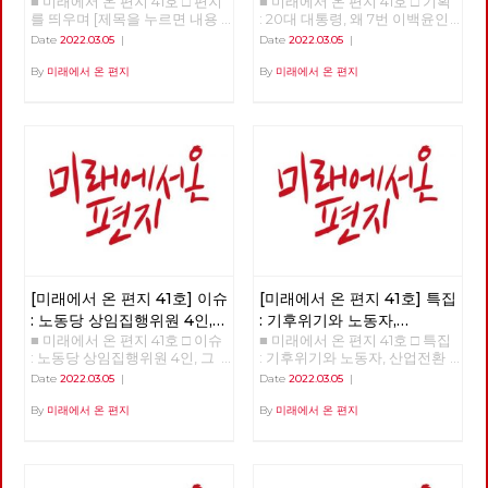
■ 미래에서 온 편지 41호 □ 편지
■ 미래에서 온 편지 41호 □ 기획
이백윤인가?
(1)
를 띄우며 [제목을 누르면 내용
: 20대 대통령, 왜 7번 이백윤인
을 볼 수 있습니다.] □ 편지를 띄
가? >>>>>> 업로드 준비중
Date
2022.03.05
|
Date
2022.03.05
|
우며 □ 기획 : 20대 대통령, 왜 7
<<<<<<
번 이백윤인가? □ 이슈 : 노동당
By
미래에서 온 편지
By
미래에서 온 편지
상임집행위원 4인, 그들은 누구
인가? □ 특집 : 기후위기와 노동
자, 산업전환을 넘어 체제전환으
로 □ 정세 : 2022년 동북아의 정
세를 규정하는 네 가지 요인 □
사람 : 청소년을 활동가로, 운동
기획자 고유미 □ 도서 : 그건 내
건데 - 기본소득, 모두가 차별없
이 찾아야 할 권리 □ 영화 : 이미
예정되어 있던 비극의 반복 - 나
이트메어 앨리 □ 만화 : 그대의
꿈, 우리 모두의 꿈이 되어
[미래에서 온 편지 41호] 이슈
[미래에서 온 편지 41호] 특집
: 노동당 상임집행위원 4인,
: 기후위기와 노동자,
■ 미래에서 온 편지 41호 □ 이슈
■ 미래에서 온 편지 41호 □ 특집
그들은 누구인가?
산업전환을 넘어
: 노동당 상임집행위원 4인, 그
: 기후위기와 노동자, 산업전환
체제전환으로
들은 누구인가? >>>>>> 업로드
을 넘어 체제전환으로 >>>>>>
Date
2022.03.05
|
Date
2022.03.05
|
준비중 <<<<<<
업로드 준비중 <<<<<<
By
미래에서 온 편지
By
미래에서 온 편지